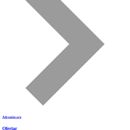
Adventist.org
é o site oficial da igreja mundial Adventista do Sétimo Dia
Ofertar