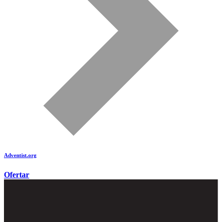
Adventist.org
é o site oficial da igreja mundial Adventista do Sétimo Dia
Ofertar