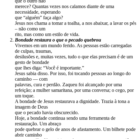
que o outro não
merece? Quantas vezes nos calamos diante de uma
necessidade, esperando
que “alguém” faça algo?
Jesus nos chama a tomar a toalha, a nos abaixar, a lavar os pés
– não como um
rito, mas como um estilo de vida.
Bondade restaura o que o pecado quebrou
Vivemos em um mundo ferido. As pessoas estão carregadas
de culpas, traumas,
desilusões e, muitas vezes, tudo o que elas precisam é de um
gesto de bondade
que lhes diga: “Você é importante.”
Jesus sabia disso. Por isso, foi tocando pessoas ao longo do
caminho — com
palavras, cura e perdão. Zaqueu foi alcançado por uma
refeição; a mulher samaritana, por uma conversa; o cego, por
um toque.
A bondade de Jesus restaurava a dignidade. Trazia à tona a
imagem de Deus
que o pecado havia obscurecido.
Hoje, a bondade continua sendo uma ferramenta de
restauração. Um abraço
pode quebrar o gelo de anos de afastamento. Um bilhete pode
abrir caminho