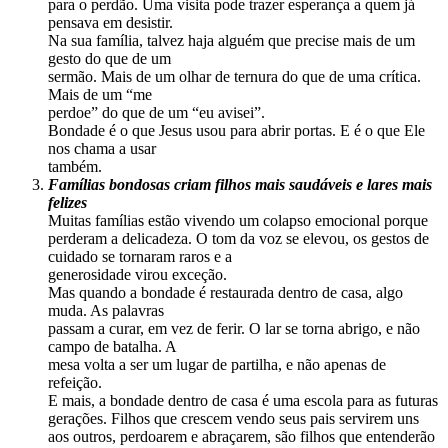
para o perdão. Uma visita pode trazer esperança a quem já
pensava em desistir.
Na sua família, talvez haja alguém que precise mais de um
gesto do que de um
sermão. Mais de um olhar de ternura do que de uma crítica.
Mais de um “me
perdoe” do que de um “eu avisei”.
Bondade é o que Jesus usou para abrir portas. E é o que Ele
nos chama a usar
também.
Famílias bondosas criam filhos mais saudáveis e lares mais
felizes
Muitas famílias estão vivendo um colapso emocional porque
perderam a delicadeza. O tom da voz se elevou, os gestos de
cuidado se tornaram raros e a
generosidade virou exceção.
Mas quando a bondade é restaurada dentro de casa, algo
muda. As palavras
passam a curar, em vez de ferir. O lar se torna abrigo, e não
campo de batalha. A
mesa volta a ser um lugar de partilha, e não apenas de
refeição.
E mais, a bondade dentro de casa é uma escola para as futuras
gerações. Filhos que crescem vendo seus pais servirem uns
aos outros, perdoarem e abraçarem, são filhos que entenderão