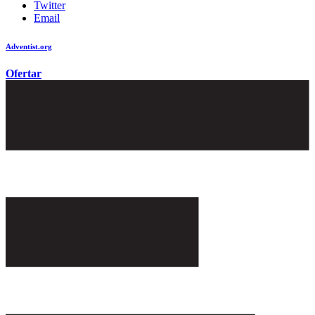
Twitter
Email
Adventist.org
é o site oficial da igreja mundial Adventista do Sétimo Dia
Ofertar