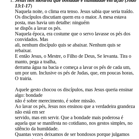
Jesus nos mostrou que bondade é humildade em ação (João
13:1-17
)
Naquela noite, o clima era tenso. Jesus sabia que seria traído.
Os discípulos discutiam quem era o maior. A mesa estava
posta, mas havia um detalhe: ninguém
se dispôs a lavar os pés.
Naquela época, era costume que o servo lavasse os pés dos
convidados. Mas
ali, nenhum discípulo quis se abaixar. Nenhum quis se
rebaixar.
E então Jesus, o Mestre, o Filho de Deus, Se levanta. Tira o
manto, pega a toalha,
derrama água na bacia e começa a lavar os pés de cada um,
um por um. Inclusive os pés de Judas, que, em poucas horas,
O trairia.
Aquele gesto chocou os discípulos, mas Jesus queria ensinar
algo: bondade
não é sobre merecimento, é sobre missão.
Ao lavar os pés, Jesus nos ensinou que a verdadeira grandeza
não está em ser
servido, mas em servir. Que a bondade mais poderosa é
aquela que se manifesta no cotidiano, nos gestos simples, no
silêncio da humildade.
Quantas vezes deixamos de ser bondosos porque julgamos