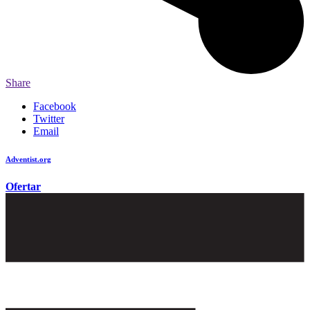
Share
Facebook
Twitter
Email
Adventist.org
é o site oficial da igreja mundial Adventista do Sétimo Dia
Ofertar