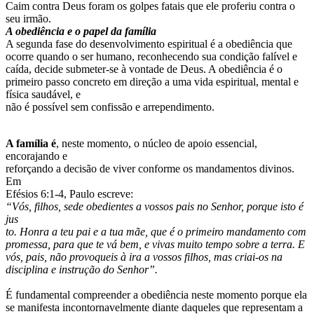
Caim contra Deus foram os golpes fatais que ele proferiu contra o
seu irmão.
A obediência e o papel da família
A segunda fase do desenvolvimento espiritual é a obediência que
ocorre quando o ser humano, reconhecendo sua condição falível e
caída, decide submeter-se à vontade de Deus. A obediência é o
primeiro passo concreto em direção a uma vida espiritual, mental e
física saudável, e
não é possível sem confissão e arrependimento.
A família é
, neste momento, o núcleo de apoio essencial,
encorajando e
reforçando a decisão de viver conforme os mandamentos divinos.
Em
Efésios 6:1-4, Paulo escreve:
“Vós, filhos, sede obedientes a vossos pais no Senhor, porque isto é
jus
to. Honra a teu pai e a tua mãe, que é o primeiro mandamento com
promessa, para que te vá bem, e vivas muito tempo sobre a terra. E
vós, pais, não provoqueis à ira a vossos filhos, mas criai-os na
disciplina e instrução do Senhor”.
É fundamental compreender a obediência neste momento porque ela
se manifesta incontornavelmente diante daqueles que representam a