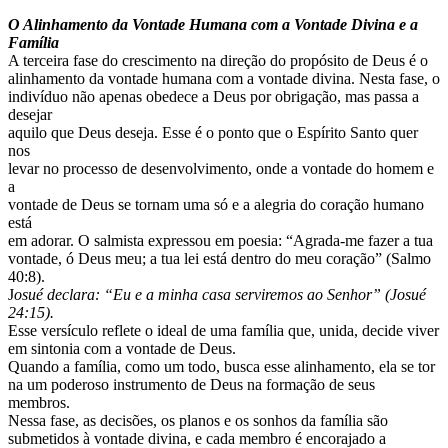
O Alinhamento da Vontade Humana com a Vontade Divina e a
Família
A terceira fase do crescimento na direção do propósito de Deus é o
alinhamento da vontade humana com a vontade divina. Nesta fase, o
indivíduo não apenas obedece a Deus por obrigação, mas passa a
desejar
aquilo que Deus deseja. Esse é o ponto que o Espírito Santo quer
nos
levar no processo de desenvolvimento, onde a vontade do homem e
a
vontade de Deus se tornam uma só e a alegria do coração humano
está
em adorar. O salmista expressou em poesia: “Agrada-me fazer a tua
vontade, ó Deus meu; a tua lei está dentro do meu coração” (Salmo
40:8).
J
osué declara: “Eu e a minha casa serviremos ao Senhor” (Josué
24:15).
Esse versículo reflete o ideal de uma família que, unida, decide viver
em sintonia com a vontade de Deus.
Quando a família, como um todo, busca esse alinhamento, ela se tor
na um poderoso instrumento de Deus na formação de seus
membros.
Nessa fase, as decisões, os planos e os sonhos da família são
submetidos à vontade divina, e cada membro é encorajado a