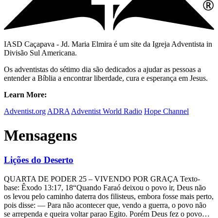
IASD Caçapava - Jd. Maria Elmira é um site da Igreja Adventista in
Divisão Sul Americana.
Os adventistas do sétimo dia são dedicados a ajudar as pessoas a
entender a Bíblia a encontrar liberdade, cura e esperança em Jesus.
Learn More:
Adventist.org
ADRA
Adventist World Radio
Hope Channel
Mensagens
Lições do Deserto
QUARTA DE PODER 25 – VIVENDO POR GRAÇA Texto-
base: Êxodo 13:17, 18“Quando Faraó deixou o povo ir, Deus não
os levou pelo caminho daterra dos filisteus, embora fosse mais perto,
pois disse: — Para não acontecer que, vendo a guerra, o povo não
se arrependa e queira voltar parao Egito. Porém Deus fez o povo…