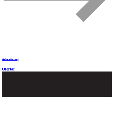
Adventist.org
é o site oficial da igreja mundial Adventista do Sétimo Dia
Ofertar