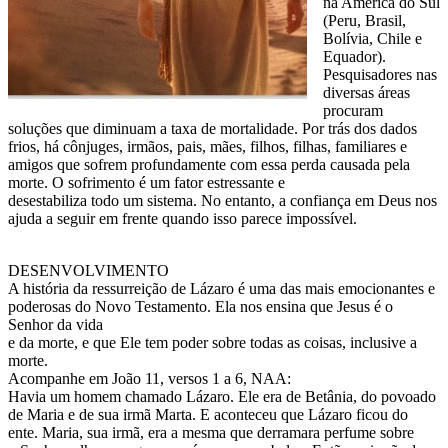
na América do Sul
(Peru, Brasil,
Bolívia, Chile e
Equador).
Pesquisadores nas
diversas áreas
procuram
soluções que diminuam a taxa de mortalidade. Por trás dos dados
frios, há cônjuges, irmãos, pais, mães, filhos, filhas, familiares e
amigos que sofrem profundamente com essa perda causada pela
morte. O sofrimento é um fator estressante e
desestabiliza todo um sistema. No entanto, a confiança em Deus nos
ajuda a seguir em frente quando isso parece impossível.
DESENVOLVIMENTO
A história da ressurreição de Lázaro é uma das mais emocionantes e
poderosas do Novo Testamento. Ela nos ensina que Jesus é o
Senhor da vida
e da morte, e que Ele tem poder sobre todas as coisas, inclusive a
morte.
Acompanhe em João 11, versos 1 a 6, NAA:
Havia um homem chamado Lázaro. Ele era de Betânia, do povoado
de Maria e de sua irmã Marta. E aconteceu que Lázaro ficou do
ente. Maria, sua irmã, era a mesma que derramara perfume sobre