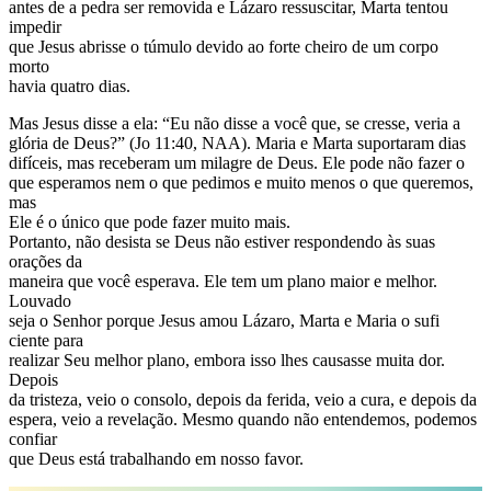
antes de a pedra ser removida e Lázaro ressuscitar, Marta tentou
impedir
que Jesus abrisse o túmulo devido ao forte cheiro de um corpo
morto
havia quatro dias.
Mas Jesus disse a ela: “Eu não disse a você que, se cresse, veria a
glória de Deus?” (Jo 11:40, NAA). Maria e Marta suportaram dias
difíceis, mas receberam um milagre de Deus. Ele pode não fazer o
que esperamos nem o que pedimos e muito menos o que queremos,
mas
Ele é o único que pode fazer muito mais.
Portanto, não desista se Deus não estiver respondendo às suas
orações da
maneira que você esperava. Ele tem um plano maior e melhor.
Louvado
seja o Senhor porque Jesus amou Lázaro, Marta e Maria o sufi
ciente para
realizar Seu melhor plano, embora isso lhes causasse muita dor.
Depois
da tristeza, veio o consolo, depois da ferida, veio a cura, e depois da
espera, veio a revelação. Mesmo quando não entendemos, podemos
confiar
que Deus está trabalhando em nosso favor.