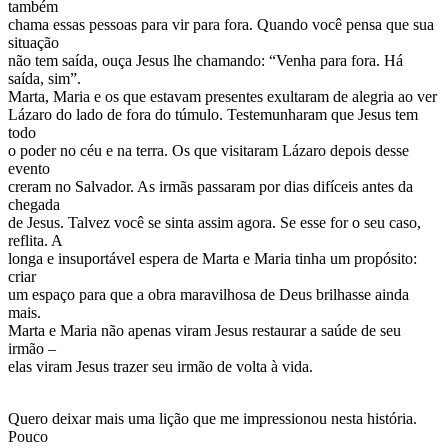
também
chama essas pessoas para vir para fora. Quando você pensa que sua
situação
não tem saída, ouça Jesus lhe chamando: “Venha para fora. Há
saída, sim”.
Marta, Maria e os que estavam presentes exultaram de alegria ao ver
Lázaro do lado de fora do túmulo. Testemunharam que Jesus tem
todo
o poder no céu e na terra. Os que visitaram Lázaro depois desse
evento
creram no Salvador. As irmãs passaram por dias difíceis antes da
chegada
de Jesus. Talvez você se sinta assim agora. Se esse for o seu caso,
reflita. A
longa e insuportável espera de Marta e Maria tinha um propósito:
criar
um espaço para que a obra maravilhosa de Deus brilhasse ainda
mais.
Marta e Maria não apenas viram Jesus restaurar a saúde de seu
irmão –
elas viram Jesus trazer seu irmão de volta à vida.
Quero deixar mais uma lição que me impressionou nesta história.
Pouco