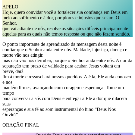
APELO
Hoje, quero convidar você a fortalecer sua confiança em Deus em
meio ao sofrimento e à dor, por piores e injustos que sejam. O
Senhor,
que vai adiante de nós, resolve as situações difíceis principalmente
aquelas para as quais não temos resposta ou que não fazem sentido.
O ponto importante de aprendizado da mensagem desta noite é
confiar que o Senhor anda entre nós. Maldade, injustiça, doença e
morte vão nos atingir,
mas não vão nos derrubar, porque o Senhor anda entre nós. A dor da
separação tem prazo de validade para acabar. Jesus voltará em
breve, dará
fim à morte e ressuscitará nossos queridos. Até lá, Ele anda conosco
e nos
mantém firmes, avançando com coragem e esperança. Tome um
tempo
para conversar a sós com Deus e entregar a Ele a dor que dilacera
suas
esperanças e sua fé ao som instrumental do hino “Deus Nos
Ouvirá”.
ORAÇÃO FINAL