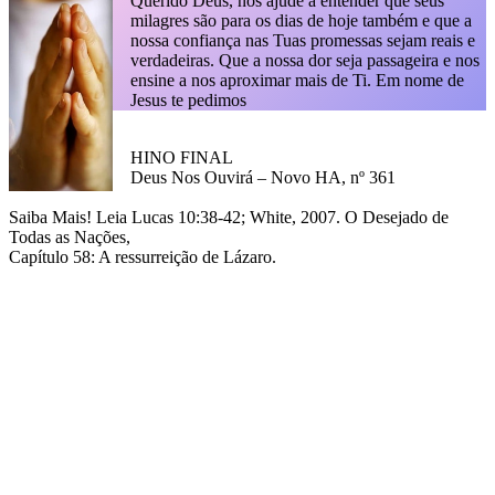
Querido Deus, nos ajude a entender que seus
milagres são para os dias de hoje também e que a
nossa confiança nas Tuas promessas sejam reais e
verdadeiras. Que a nossa dor seja passageira e nos
ensine a nos aproximar mais de Ti. Em nome de
Jesus te pedimos
HINO FINAL
Deus Nos Ouvirá – Novo HA, nº 361
Saiba Mais! Leia Lucas 10:38-42; White, 2007. O Desejado de
Todas as Nações,
Capítulo 58: A ressurreição de Lázaro.