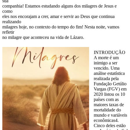
sua
companhia! Estamos estudando alguns dos milagres de Jesus e
como
eles nos encorajam a crer, amar e servir ao Deus que continua
realizando
milagres hoje, no contexto do tempo do fim! Nesta noite, vamos
refletir
no milagre que aconteceu na vida de Lázaro.
INTRODUÇÃO
A morte é um
inimigo a ser
vencido. Uma
análise estatística
realizada pela
Fundação Getúlio
Vargas (FGV) em
2020 listou os 10
países com as
maiores taxas de
mortalidade do
mundo e variáveis
econômicas4.
Cinco deles estão