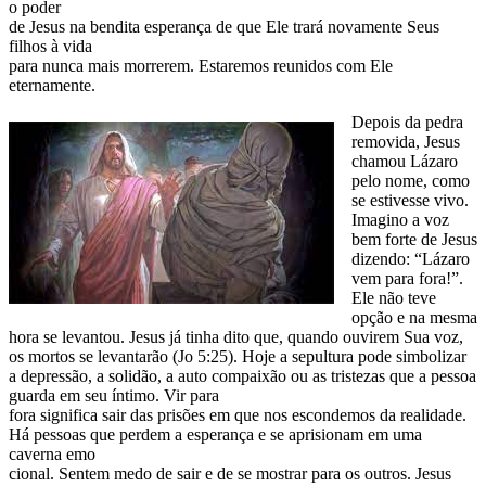
o poder
de Jesus na bendita esperança de que Ele trará novamente Seus
filhos à vida
para nunca mais morrerem. Estaremos reunidos com Ele
eternamente.
Depois da pedra
removida, Jesus
chamou Lázaro
pelo nome, como
se estivesse vivo.
Imagino a voz
bem forte de Jesus
dizendo: “Lázaro
vem para fora!”.
Ele não teve
opção e na mesma
hora se levantou. Jesus já tinha dito que, quando ouvirem Sua voz,
os mortos se levantarão (Jo 5:25). Hoje a sepultura pode simbolizar
a depressão, a solidão, a auto compaixão ou as tristezas que a pessoa
guarda em seu íntimo. Vir para
fora significa sair das prisões em que nos escondemos da realidade.
Há pessoas que perdem a esperança e se aprisionam em uma
caverna emo
cional. Sentem medo de sair e de se mostrar para os outros. Jesus