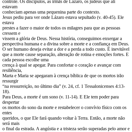
controle. Os discípulos, as irmãs de Lázaro, os judeus que ali
estavam
conheciam apenas uma pequenina parte do contexto.
Jesus pediu para ver onde Lázaro estava sepultado (v. 40-45). Ele
estava
prestes a fazer o maior de todos os milagres para que as pessoas
cressem e
vissem a glória de Deus. Nessa história, conseguimos enxergar a
perspectiva humana e a divina sobre a morte e a confiança em Deus.
O ser humano deseja evitar a dor e a perda a todo custo. É inevitável
que a morte cause separação, alteração de rotina e emoções fortes. E
cada pessoa escolhe uma
crença à qual se apegar. Para confortar o coração e avançar com
resiliência,
Marta e Maria se apegaram à crença bíblica de que os mortos irão
ressurgir
“na ressurreição, no último dia” (v. 24, cf. 1 Tessalonicenses 4:13-
18).
Para Deus, a morte é um sono (v. 11-14). E Ele tem poder para
despertar
os mortos do sono da morte e restabelecer o convívio físico com os
entes
queridos, o que Ele fará quando voltar à Terra. Então, a morte não
será mais
o final da estrada. A angústia e a tristeza serão superadas pelo amor e