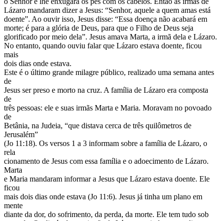
o Senhor e lhe enxugara os pés com os cabelos. Então as irmãs de
Lázaro mandaram dizer a Jesus: “Senhor, aquele a quem amas está
doente”. Ao ouvir isso, Jesus disse: “Essa doença não acabará em
morte; é para a glória de Deus, para que o Filho de Deus seja
glorificado por meio dela”. Jesus amava Marta, a irmã dela e Lázaro.
No entanto, quando ouviu falar que Lázaro estava doente, ficou
mais
dois dias onde estava.
Este é o último grande milagre público, realizado uma semana antes
de
Jesus ser preso e morto na cruz. A família de Lázaro era composta
de
três pessoas: ele e suas irmãs Marta e Maria. Moravam no povoado
de
Betânia, na Judeia, “que distava cerca de três quilômetros de
Jerusalém”
(Jo 11:18). Os versos 1 a 3 informam sobre a família de Lázaro, o
rela
cionamento de Jesus com essa família e o adoecimento de Lázaro.
Marta
e Maria mandaram informar a Jesus que Lázaro estava doente. Ele
ficou
mais dois dias onde estava (Jo 11:6). Jesus já tinha um plano em
mente
diante da dor, do sofrimento, da perda, da morte. Ele tem tudo sob