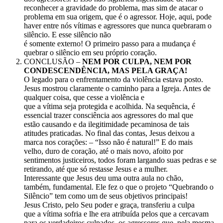
reconhecer a gravidade do problema, mas sim de atacar o
problema em sua origem, que é o agressor. Hoje, aqui, pode
haver entre nós vítimas e agressores que nunca quebraram o
silêncio. E esse silêncio não
é somente externo! O primeiro passo para a mudança é
quebrar o silêncio em seu próprio coração.
CONCLUSÃO –
NEM POR CULPA, NEM POR
CONDESCENDÊNCIA, MAS PELA GRAÇA!
O legado para o enfrentamento da violência estava posto.
Jesus mostrou claramente o caminho para a Igreja. Antes de
qualquer coisa, que cesse a violência e
que a vítima seja protegida e acolhida. Na sequência, é
essencial trazer consciência aos agressores do mal que
estão causando e da ilegitimidade pecaminosa de tais
atitudes praticadas. No final das contas, Jesus deixou a
marca nos corações: – “Isso não é natural!” E do mais
velho, duro de coração, até o mais novo, afoito por
sentimentos justiceiros, todos foram largando suas pedras e se
retirando, até que só restasse Jesus e a mulher.
Interessante que Jesus deu uma outra aula no chão,
também, fundamental. Ele fez o que o projeto “Quebrando o
Silêncio” tem como um de seus objetivos principais!
Jesus Cristo, pelo Seu poder e graça, transferiu a culpa
que a vítima sofria e lhe era atribuída pelos que a cercavam
para os verdadeiros culpados, os agressores que, pela mesma