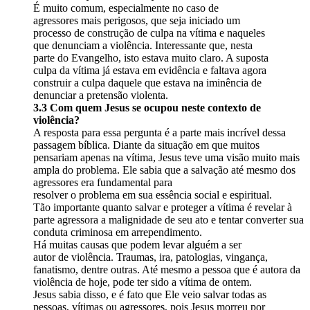
É muito comum, especialmente no caso de
agressores mais perigosos, que seja iniciado um
processo de construção de culpa na vítima e naqueles
que denunciam a violência. Interessante que, nesta
parte do Evangelho, isto estava muito claro. A suposta
culpa da vítima já estava em evidência e faltava agora
construir a culpa daquele que estava na iminência de
denunciar a pretensão violenta.
3.3 Com quem Jesus se ocupou neste contexto de
violência?
A resposta para essa pergunta é a parte mais incrível dessa
passagem bíblica. Diante da situação em que muitos
pensariam apenas na vítima, Jesus teve uma visão muito mais
ampla do problema. Ele sabia que a salvação até mesmo dos
agressores era fundamental para
resolver o problema em sua essência social e espiritual.
Tão importante quanto salvar e proteger a vítima é revelar à
parte agressora a malignidade de seu ato e tentar converter sua
conduta criminosa em arrependimento.
Há muitas causas que podem levar alguém a ser
autor de violência. Traumas, ira, patologias, vingança,
fanatismo, dentre outras. Até mesmo a pessoa que é autora da
violência de hoje, pode ter sido a vítima de ontem.
Jesus sabia disso, e é fato que Ele veio salvar todas as
pessoas, vítimas ou agressores, pois Jesus morreu por