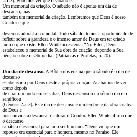
2:1-3). Podemos ver que o sábado é:
Um memorial da criação. O sábado não é apenas um dia de
descanso, mas
também um memorial da criação. Lembramos que Deus é nosso
Criador e que
devemos adorá-Lo como tal. Todo sábado, temos a oportunidade de
refletir sobre a grandeza e o imenso amor de Deus em ter criado
tudo o que existe. Ellen White acrescenta: “No Éden, Deus
estabeleceu o memorial de Sua obra da criação, depondo a Sua
bênção sobre o sétimo dia” (Patriarcas e Profetas, p. 20).
Um dia de descanso.
A Bíblia nos ensina que o sábado é o dia de
descanso
estabelecido por Deus desde a própria criação. Acabamos de ver
como depois
de criar o mundo em seis dias, Deus descansou no sétimo dia e o
santificou
(Gênesis 2:2-3). Este dia de descanso é um lembrete da obra criativa
de Deus e
nos convida a descansar e adorar o Criador. Ellen White afirma que
o descanso
sabático é essencial para todo ser humano: “Deus viu que um
repouso era essencial para o homem, mesmo no Paraíso. Ele