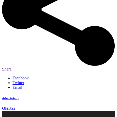
Share
Facebook
Twitter
Email
Adventist.org
é o site oficial da igreja mundial Adventista do Sétimo Dia
Ofertar