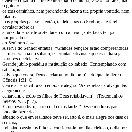
deleitoso e santo dia do Senhor digno de honra, e se o honrares, não
seguindo
os teus caminhos, nem pretendendo fazer a tua própria vontade, nem
falar as
tuas próprias palavras, então, te deleitarás no Senhor, e te farei
cavalgar sobre as
alturas da terra e te sustentarei com a herança de Jacó, teu pai;
porque a boca
do Senhor o disse”.
A serva do Senhor enfatiza: “Grandes bênçãos estão compreendidas
na observância do sábado, e a vontade divina é que esse dia seja
para nós de deleites.
Grande júbilo presidiu à instituição do sábado. Contemplando com
satisfação as
coisas que criara, Deus declarou ‘muito bom’ tudo quanto fizera.
Gênesis 1:31. O
Céu e a Terra vibravam então de alegria. ‘As estrelas da alva juntas
alegremente
cantavam, e todos os filhos de Deus rejubilavam’” (Testemunhos
Seletos, v. 3, p. 7).
E no mesmo livro, acrescenta mais tarde: “Desse modo os pais
poderão fazer do
sábado o que em realidade deve ser, isto é, o mais alegre dos dias da
semana,
induzindo assim os filhos a considerá-lo um dia deleitoso, o dia por