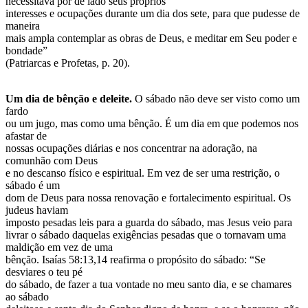
necessitava pôr de lado seus próprios
interesses e ocupações durante um dia dos sete, para que pudesse de
maneira
mais ampla contemplar as obras de Deus, e meditar em Seu poder e
bondade”
(Patriarcas e Profetas, p. 20).
Um dia de bênção e deleite.
O sábado não deve ser visto como um
fardo
ou um jugo, mas como uma bênção. É um dia em que podemos nos
afastar de
nossas ocupações diárias e nos concentrar na adoração, na
comunhão com Deus
e no descanso físico e espiritual. Em vez de ser uma restrição, o
sábado é um
dom de Deus para nossa renovação e fortalecimento espiritual. Os
judeus haviam
imposto pesadas leis para a guarda do sábado, mas Jesus veio para
livrar o sábado daquelas exigências pesadas que o tornavam uma
maldição em vez de uma
bênção. Isaías 58:13,14 reafirma o propósito do sábado: “Se
desviares o teu pé
do sábado, de fazer a tua vontade no meu santo dia, e se chamares
ao sábado