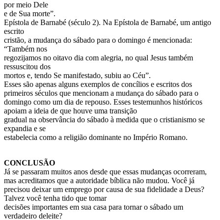
por meio Dele
e de Sua morte”.
Epístola de Barnabé (século 2). Na Epístola de Barnabé, um antigo
escrito
cristão, a mudança do sábado para o domingo é mencionada:
“Também nos
regozijamos no oitavo dia com alegria, no qual Jesus também
ressuscitou dos
mortos e, tendo Se manifestado, subiu ao Céu”.
Esses são apenas alguns exemplos de concílios e escritos dos
primeiros séculos que mencionam a mudança do sábado para o
domingo como um dia de repouso. Esses testemunhos históricos
apoiam a ideia de que houve uma transição
gradual na observância do sábado à medida que o cristianismo se
expandia e se
estabelecia como a religião dominante no Império Romano.
CONCLUSÃO
Já se passaram muitos anos desde que essas mudanças ocorreram,
mas acreditamos que a autoridade bíblica não mudou. Você já
precisou deixar um emprego por causa de sua fidelidade a Deus?
Talvez você tenha tido que tomar
decisões importantes em sua casa para tornar o sábado um
verdadeiro deleite?