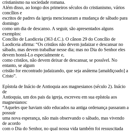
cristianismo na sociedade romana.
Além disso, ao longo dos primeiros séculos do cristianismo, vários
concílios e
escritos de padres da igreja mencionaram a mudança de sábado para
domingo
como um dia de descanso. A seguir, são apresentados alguns
exemplos:
Concílio de Laodiceia (363 d.C.). O cânon 29 do Concílio de
Laodiceia afirma: “Os cristãos não devem judaizar e descansar no
sábado, mas devem trabalhar nesse dia; mas no Dia do Senhor eles
devem honrá-Lo especialmente e,
como cristãos, não devem deixar de descansar, se possível. No
entanto, se algum
cristão for encontrado judaizando, que seja anátema [amaldiçoado] a
Cristo”.
Epístola de Inácio de Antioquia aos magnesianos (século 2). Inácio
de
Antioquia, um dos pais da igreja, escreveu em sua epístola aos
magnesianos:
“Aqueles que haviam sido educados na antiga ordenança passaram a
possuir
uma nova esperança, não mais observando o sábado, mas vivendo
de acordo
com o Dia do Senhor, no qual nossa vida também foi ressuscitada