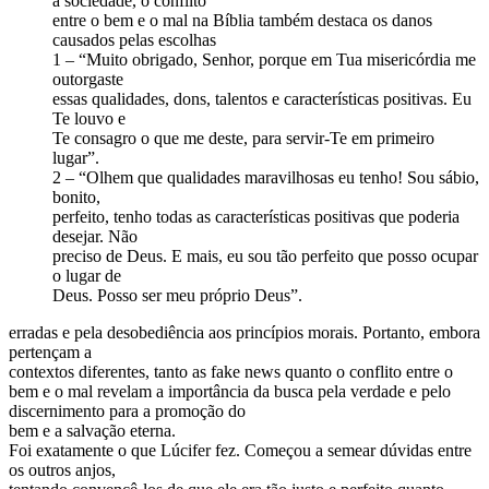
a sociedade, o conflito
entre o bem e o mal na Bíblia também destaca os danos
causados pelas escolhas
1 – “Muito obrigado, Senhor, porque em Tua misericórdia me
outorgaste
essas qualidades, dons, talentos e características positivas. Eu
Te louvo e
Te consagro o que me deste, para servir-Te em primeiro
lugar”.
2 – “Olhem que qualidades maravilhosas eu tenho! Sou sábio,
bonito,
perfeito, tenho todas as características positivas que poderia
desejar. Não
preciso de Deus. E mais, eu sou tão perfeito que posso ocupar
o lugar de
Deus. Posso ser meu próprio Deus”.
erradas e pela desobediência aos princípios morais. Portanto, embora
pertençam a
contextos diferentes, tanto as fake news quanto o conflito entre o
bem e o mal revelam a importância da busca pela verdade e pelo
discernimento para a promoção do
bem e a salvação eterna.
Foi exatamente o que Lúcifer fez. Começou a semear dúvidas entre
os outros anjos,