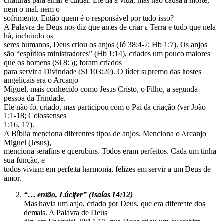
criaturas para amar e cuidar. Ele dá a vida, mas não causa a morte,
nem o mal, nem o
sofrimento. Então quem é o responsável por tudo isso?
A Palavra de Deus nos diz que antes de criar a Terra e tudo que nela
há, incluindo os
seres humanos, Deus criou os anjos (Jó 38:4-7; Hb 1:7). Os anjos
são “espíritos ministradores” (Hb 1:14), criados um pouco maiores
que os homens (Sl 8:5); foram criados
para servir a Divindade (Sl 103:20). O líder supremo das hostes
angelicais era o Arcanjo
Miguel, mais conhecido como Jesus Cristo, o Filho, a segunda
pessoa da Trindade.
Ele não foi criado, mas participou com o Pai da criação (ver João
1:1-18; Colossenses
1:16, 17).
A Bíblia menciona diferentes tipos de anjos. Menciona o Arcanjo
Miguel (Jesus),
menciona serafins e querubins. Todos eram perfeitos. Cada um tinha
sua função, e
todos viviam em perfeita harmonia, felizes em servir a um Deus de
amor.
“… então, Lúcifer” (Isaías 14:12)
Mas havia um anjo, criado por Deus, que era diferente dos
demais. A Palavra de Deus