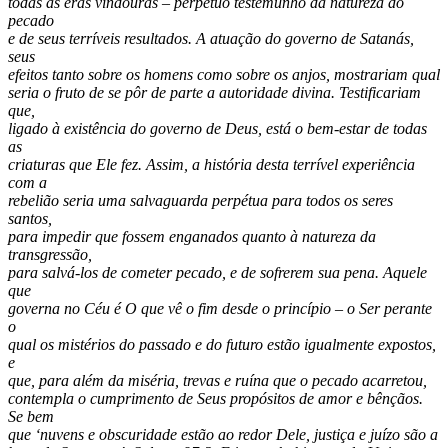
todas as eras vindouras – perpétuo testemunho da natureza do
pecado
e de seus terríveis resultados. A atuação do governo de Satanás,
seus
efeitos tanto sobre os homens como sobre os anjos, mostrariam qual
seria o fruto de se pôr de parte a autoridade divina. Testificariam
que,
ligado à existência do governo de Deus, está o bem-estar de todas
as
criaturas que Ele fez. Assim, a história desta terrível experiência
com a
rebelião seria uma salvaguarda perpétua para todos os seres
santos,
para impedir que fossem enganados quanto à natureza da
transgressão,
para salvá-los de cometer pecado, e de sofrerem sua pena. Aquele
que
governa no Céu é O que vê o fim desde o princípio – o Ser perante
o
qual os mistérios do passado e do futuro estão igualmente expostos,
e
que, para além da miséria, trevas e ruína que o pecado acarretou,
contempla o cumprimento de Seus propósitos de amor e bênçãos.
Se bem
que ‘nuvens e obscuridade estão ao redor Dele, justiça e juízo são a