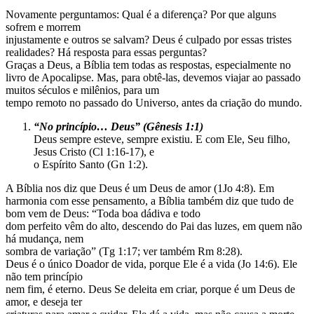
Novamente perguntamos: Qual é a diferença? Por que alguns
sofrem e morrem
injustamente e outros se salvam? Deus é culpado por essas tristes
realidades? Há resposta para essas perguntas?
Graças a Deus, a Bíblia tem todas as respostas, especialmente no
livro de Apocalipse. Mas, para obtê-las, devemos viajar ao passado
muitos séculos e milênios, para um
tempo remoto no passado do Universo, antes da criação do mundo.
“No princípio… Deus” (Gênesis 1:1)
Deus sempre esteve, sempre existiu. E com Ele, Seu filho,
Jesus Cristo (Cl 1:16-17), e
o Espírito Santo (Gn 1:2).
A Bíblia nos diz que Deus é um Deus de amor (1Jo 4:8). Em
harmonia com esse pensamento, a Bíblia também diz que tudo de
bom vem de Deus: “Toda boa dádiva e todo
dom perfeito vêm do alto, descendo do Pai das luzes, em quem não
há mudança, nem
sombra de variação” (Tg 1:17; ver também Rm 8:28).
Deus é o único Doador de vida, porque Ele é a vida (Jo 14:6). Ele
não tem princípio
nem fim, é eterno. Deus Se deleita em criar, porque é um Deus de
amor, e deseja ter