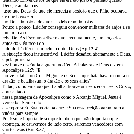
tentando convencê-los de que ele era tão justo e perfeito quanto
Deus, e ainda mais
justo que Deus, de que ele merecia a posição que o Filho ocupava,
de que Deus era
um Deus injusto e de que suas leis eram injustas.
Pouco a pouco, Lúcifer conseguiu convencer milhares de anjos a se
juntarem à sua
rebelião. As Escrituras dizem que, eventualmente, um terço dos
anjos do Céu ficou do
lado de Lúcifer e se rebelou contra Deus (Ap 12:4).
A situação ficou insustentável. Lúcifer desafiou abertamente a Deus,
e pela primeira
vez houve discórdia e guerra no Céu. A Palavra de Deus diz em
Apocalipse 12:7: “E
houve batalha no Céu: Miguel e os Seus anjos batalhavam contra o
dragão; e batalhavam o dragão e os seus anjos”.
Então, como em qualquer batalha, houve um vencedor: Jesus Cristo,
apresentado
nessa passagem de Apocalipse como o Arcanjo Miguel. Jesus é
vencedor. Sempre foi
e sempre será. Sua morte na cruz e Sua ressurreição garantiram a
vitória para sempre.
Por isso, é importante sempre lembrar que, não importa o que
aconteça, se estivermos do lado certo, sairemos vencedores com
Cristo Jesus (Rm 8:37).