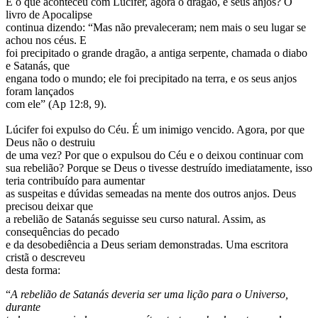
E o que aconteceu com Lúcifer, agora o dragão, e seus anjos? O
livro de Apocalipse
continua dizendo: “Mas não prevaleceram; nem mais o seu lugar se
achou nos céus. E
foi precipitado o grande dragão, a antiga serpente, chamada o diabo
e Satanás, que
engana todo o mundo; ele foi precipitado na terra, e os seus anjos
foram lançados
com ele” (Ap 12:8, 9).
Lúcifer foi expulso do Céu. É um inimigo vencido. Agora, por que
Deus não o destruiu
de uma vez? Por que o expulsou do Céu e o deixou continuar com
sua rebelião? Porque se Deus o tivesse destruído imediatamente, isso
teria contribuído para aumentar
as suspeitas e dúvidas semeadas na mente dos outros anjos. Deus
precisou deixar que
a rebelião de Satanás seguisse seu curso natural. Assim, as
consequências do pecado
e da desobediência a Deus seriam demonstradas. Uma escritora
cristã o descreveu
desta forma:
“
A rebelião de Satanás deveria ser uma lição para o Universo,
durante