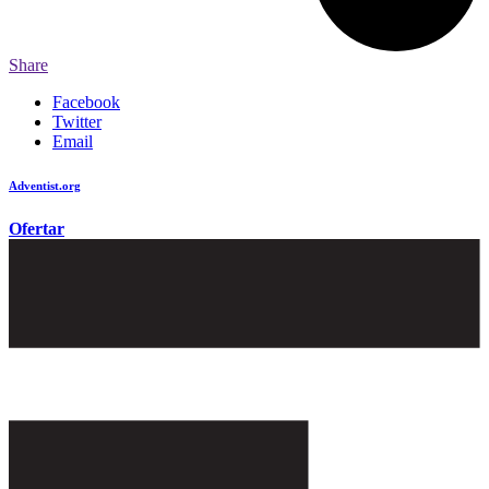
Share
Facebook
Twitter
Email
Adventist.org
é o site oficial da igreja mundial Adventista do Sétimo Dia
Ofertar