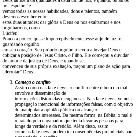
Deus também dá qualidades a cada um de nós, e quando olhamos
no “espelho” e
vemos todas as nossas habilidades, dons e talentos, também
devemos escolher entre
estas duas atitudes: dar glória a Deus ou nos exaltarmos e nos
orgulharmos, como
Lúcifer.
Pouco a pouco, quase imperceptivelmente, esse anjo de luz foi
guardando orgulho
em seu coração. Seu próprio orgulho o levou a invejar Deus e
cobiçar a posição de Jesus Cristo, o Filho. Ele começou a duvidar
do amor e da justiça de Deus, e quando se
convenceu de sua própria exaltação, traçou um plano de ação para
“derrotar” Deus.
Começa o conflito
Assim como nas fake news, o conflito entre o bem e o mal
envolve a disseminação de
informações distorcidas e enganosas. Nas fake news, vemos a
propagação intencional de informações falsas, com o objetivo
de manipular a opinião pública ou alcançar
determinados interesses. Da mesma forma, na Bíblia, o mal é
retratado pelo enganador, que tenta levar as pessoas para
longe da verdade e da retidão. Além disso, assim
como as fake news podem ter consequências prejudiciais para