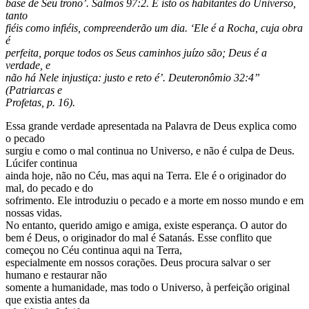
base de Seu trono’. Salmos 97:2. E isto os habitantes do Universo,
tanto
fiéis como infiéis, compreenderão um dia. ‘Ele é a Rocha, cuja obra
é
perfeita, porque todos os Seus caminhos juízo são; Deus é a
verdade, e
não há Nele injustiça: justo e reto é’. Deuteronômio 32:4”
(Patriarcas e
Profetas, p. 16).
Essa grande verdade apresentada na Palavra de Deus explica como
o pecado
surgiu e como o mal continua no Universo, e não é culpa de Deus.
Lúcifer continua
ainda hoje, não no Céu, mas aqui na Terra. Ele é o originador do
mal, do pecado e do
sofrimento. Ele introduziu o pecado e a morte em nosso mundo e em
nossas vidas.
No entanto, querido amigo e amiga, existe esperança. O autor do
bem é Deus, o originador do mal é Satanás. Esse conflito que
começou no Céu continua aqui na Terra,
especialmente em nossos corações. Deus procura salvar o ser
humano e restaurar não
somente a humanidade, mas todo o Universo, à perfeição original
que existia antes da