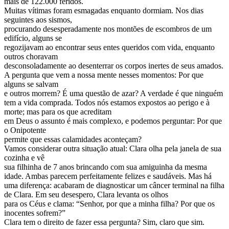
mais de 122.000 feridos.
Muitas vítimas foram esmagadas enquanto dormiam. Nos dias
seguintes aos sismos,
procurando desesperadamente nos montões de escombros de um
edifício, alguns se
regozijavam ao encontrar seus entes queridos com vida, enquanto
outros choravam
desconsoladamente ao desenterrar os corpos inertes de seus amados.
A pergunta que vem a nossa mente nesses momentos: Por que
alguns se salvam
e outros morrem? É uma questão de azar? A verdade é que ninguém
tem a vida comprada. Todos nós estamos expostos ao perigo e à
morte; mas para os que acreditam
em Deus o assunto é mais complexo, e podemos perguntar: Por que
o Onipotente
permite que essas calamidades aconteçam?
Vamos considerar outra situação atual: Clara olha pela janela de sua
cozinha e vê
sua filhinha de 7 anos brincando com sua amiguinha da mesma
idade. Ambas parecem perfeitamente felizes e saudáveis. Mas há
uma diferença: acabaram de diagnosticar um câncer terminal na filha
de Clara. Em seu desespero, Clara levanta os olhos
para os Céus e clama: “Senhor, por que a minha filha? Por que os
inocentes sofrem?”
Clara tem o direito de fazer essa pergunta? Sim, claro que sim.