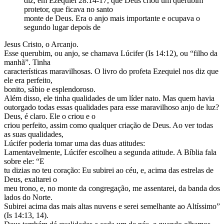
diz, em Ezequiel 28:14-17, que Deus criou um querubim
protetor, que ficava no santo
monte de Deus. Era o anjo mais importante e ocupava o
segundo lugar depois de
Jesus Cristo, o Arcanjo.
Esse querubim, ou anjo, se chamava Lúcifer (Is 14:12), ou “filho da
manhã”. Tinha
características maravilhosas. O livro do profeta Ezequiel nos diz que
ele era perfeito,
bonito, sábio e esplendoroso.
Além disso, ele tinha qualidades de um líder nato. Mas quem havia
outorgado todas essas qualidades para esse maravilhoso anjo de luz?
Deus, é claro. Ele o criou e o
criou perfeito, assim como qualquer criação de Deus. Ao ver todas
as suas qualidades,
Lúcifer poderia tomar uma das duas atitudes:
Lamentavelmente, Lúcifer escolheu a segunda atitude. A Bíblia fala
sobre ele: “E
tu dizias no teu coração: Eu subirei ao céu, e, acima das estrelas de
Deus, exaltarei o
meu trono, e, no monte da congregação, me assentarei, da banda dos
lados do Norte.
Subirei acima das mais altas nuvens e serei semelhante ao Altíssimo”
(Is 14:13, 14).