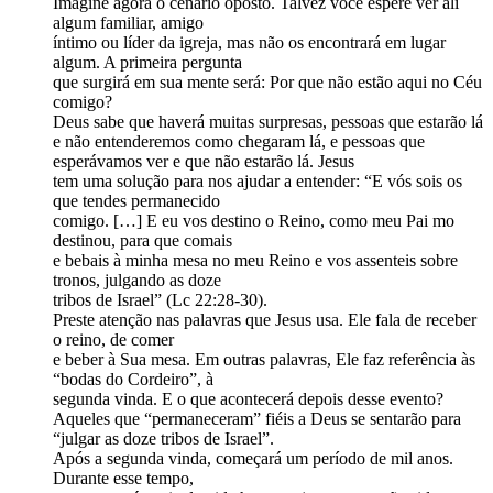
Imagine agora o cenário oposto. Talvez você espere ver ali
algum familiar, amigo
íntimo ou líder da igreja, mas não os encontrará em lugar
algum. A primeira pergunta
que surgirá em sua mente será: Por que não estão aqui no Céu
comigo?
Deus sabe que haverá muitas surpresas, pessoas que estarão lá
e não entenderemos como chegaram lá, e pessoas que
esperávamos ver e que não estarão lá. Jesus
tem uma solução para nos ajudar a entender: “E vós sois os
que tendes permanecido
comigo. […] E eu vos destino o Reino, como meu Pai mo
destinou, para que comais
e bebais à minha mesa no meu Reino e vos assenteis sobre
tronos, julgando as doze
tribos de Israel” (Lc 22:28-30).
Preste atenção nas palavras que Jesus usa. Ele fala de receber
o reino, de comer
e beber à Sua mesa. Em outras palavras, Ele faz referência às
“bodas do Cordeiro”, à
segunda vinda. E o que acontecerá depois desse evento?
Aqueles que “permaneceram” fiéis a Deus se sentarão para
“julgar as doze tribos de Israel”.
Após a segunda vinda, começará um período de mil anos.
Durante esse tempo,