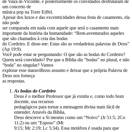
de Vaux-le-Vicomte, e posteriormente os convidados desfrutaram de
um concerto de
música pop na Torre Eiffel.
Apesar dos luxos e das excentricidades dessa festa de casamento, ela
não pode
ser comparada em nada com aquele que será o casamento mais
importante da história da humanidade: “Bem-aventurados aqueles
que são chamados à ceia das bodas
do Cordeiro. E disse-me: Estas são as verdadeiras palavras de Deus”
(Ap 19:9).
Você pode estar se perguntando: O que são as bodas do Cordeiro?
Quem será convidado? Por que a Bíblia diz “bodas” no plural, e não
“boda” no singular? Vamos
explorar esse maravilhoso assunto e deixar que a própria Palavra de
Deus nos forneça
as respostas.
As bodas do Cordeiro
Deus é o melhor Professor que já existiu e, como todo bom
docente, usa recursos
pedagógicos para tornar a mensagem divina mais fácil de
entender. Através da Bíblia,
Deus descreve a Si mesmo como um “Noivo” (Jr 51:5; 2Co
11:2) ou um “Esposo” (Mt
9:15; Mc 2:19; Lc 5:34). Essa metáfora é usada para que