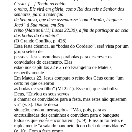
Cristo. […] Tendo recebido
o reino, Ele virá em glória, como Rei dos reis e Senhor dos
senhores, para a redenção
de Seu povo, que deve assentar-se ‘com Abraão, Isaque e
Jacó’, à Sua mesa, em Seu
reino (Mateus 8:11; Lucas 22:30), a fim de participar da ceia
das bodas do Cordeiro”
(O Grande Conflito, p. 426).
Essa festa cósmica, as “bodas do Cordeiro”, será vista por um
grupo seleto de
pessoas. Jesus usou duas parábolas para descrever os
convidados do casamento. Elas
estão nos capítulos 22 e 25 do Evangelho de Mateus,
respectivamente.
Em Mateus 22, Jesus compara o reino dos Céus como “um
certo rei que celebrou
as bodas de seu filho” (Mt 22:1). Esse rei, que simboliza
Deus, “Enviou os seus servos
a chamar os convidados para a festa, mas estes não quiseram
vir” (v. 3). Diante dessa
situação, enviou mensageiros: “Vão, pois, para as
encruzilhadas dos caminhos e convidem para o banquete
todos os que vocês encontrarem” (v. 9). E assim foi feito, e
rapidamente “a sala do banquete ficou cheia de convidados”
(v. 10). Com a festa pronta,