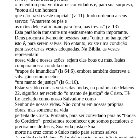
o rei entrou para verificar os convidados e, para sua surpresa,
“notou ali um homem
que não trazia veste nupcial” (v. 11). Irado ordenou a seus
servos: “Amarrem os pés e
as mãos dele e atirem-no para fora, nas trevas” (v. 13).
Esta parábola transmite um ensinamento muito importante.
Deus procura ativamente pessoas para “entrar no banquete”,
isto é, para serem salvas. No entanto, existe uma condição
para isso: ter as vestes adequadas. Na Bíblia, as vestes
representam
nossa vida e nossas ações, sejam elas boas ou más. Isaías
compara nossa conduta com
“trapos de imundícia” (Is 64:6), embora também descreva a
salvação como receber
“um manto de justiça” (Is 61:10).
Estar vestido com as vestes das bodas, na parábola de Mateus
22, significa ter recebido “o manto de justiça” de Cristo. Tê-
Lo aceitado como nosso Salvador e como
Senhor de nossas vidas. Não confiar em nossas próprias
obras, mas somente na vida
perfeita de Cristo. Portanto, para ser convidado para as “bodas
do Cordeiro”, precisamos reconhecer que somos pecadores e
precisamos de Jesus, Sua vida justa e Sua
morte na cruz como o único meio para sermos salvos.
A parábola de Mateus 25 também ensina uma lição importante