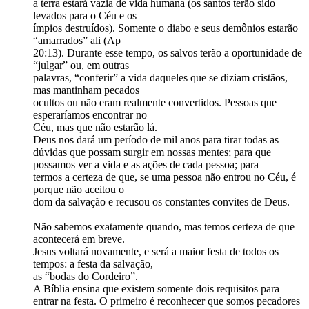
a terra estará vazia de vida humana (os santos terão sido
levados para o Céu e os
ímpios destruídos). Somente o diabo e seus demônios estarão
“amarrados” ali (Ap
20:13). Durante esse tempo, os salvos terão a oportunidade de
“julgar” ou, em outras
palavras, “conferir” a vida daqueles que se diziam cristãos,
mas mantinham pecados
ocultos ou não eram realmente convertidos. Pessoas que
esperaríamos encontrar no
Céu, mas que não estarão lá.
Deus nos dará um período de mil anos para tirar todas as
dúvidas que possam surgir em nossas mentes; para que
possamos ver a vida e as ações de cada pessoa; para
termos a certeza de que, se uma pessoa não entrou no Céu, é
porque não aceitou o
dom da salvação e recusou os constantes convites de Deus.
Não sabemos exatamente quando, mas temos certeza de que
acontecerá em breve.
Jesus voltará novamente, e será a maior festa de todos os
tempos: a festa da salvação,
as “bodas do Cordeiro”.
A Bíblia ensina que existem somente dois requisitos para
entrar na festa. O primeiro é reconhecer que somos pecadores