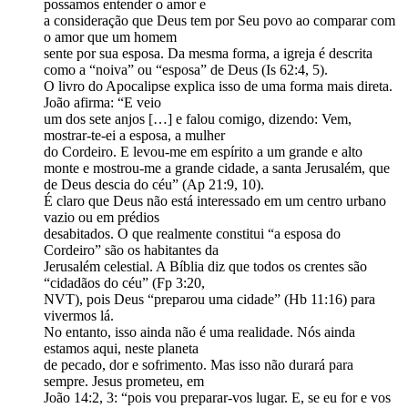
possamos entender o amor e
a consideração que Deus tem por Seu povo ao comparar com
o amor que um homem
sente por sua esposa. Da mesma forma, a igreja é descrita
como a “noiva” ou “esposa” de Deus (Is 62:4, 5).
O livro do Apocalipse explica isso de uma forma mais direta.
João afirma: “E veio
um dos sete anjos […] e falou comigo, dizendo: Vem,
mostrar-te-ei a esposa, a mulher
do Cordeiro. E levou-me em espírito a um grande e alto
monte e mostrou-me a grande cidade, a santa Jerusalém, que
de Deus descia do céu” (Ap 21:9, 10).
É claro que Deus não está interessado em um centro urbano
vazio ou em prédios
desabitados. O que realmente constitui “a esposa do
Cordeiro” são os habitantes da
Jerusalém celestial. A Bíblia diz que todos os crentes são
“cidadãos do céu” (Fp 3:20,
NVT), pois Deus “preparou uma cidade” (Hb 11:16) para
vivermos lá.
No entanto, isso ainda não é uma realidade. Nós ainda
estamos aqui, neste planeta
de pecado, dor e sofrimento. Mas isso não durará para
sempre. Jesus prometeu, em
João 14:2, 3: “pois vou preparar-vos lugar. E, se eu for e vos