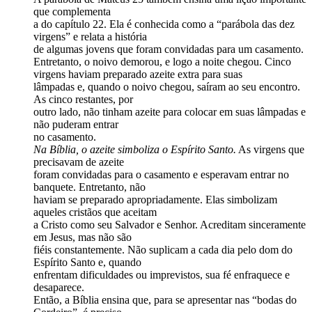
que complementa
a do capítulo 22. Ela é conhecida como a “parábola das dez
virgens” e relata a história
de algumas jovens que foram convidadas para um casamento.
Entretanto, o noivo demorou, e logo a noite chegou. Cinco
virgens haviam preparado azeite extra para suas
lâmpadas e, quando o noivo chegou, saíram ao seu encontro.
As cinco restantes, por
outro lado, não tinham azeite para colocar em suas lâmpadas e
não puderam entrar
no casamento.
Na Bíblia, o azeite simboliza o Espírito Santo.
As virgens que
precisavam de azeite
foram convidadas para o casamento e esperavam entrar no
banquete. Entretanto, não
haviam se preparado apropriadamente. Elas simbolizam
aqueles cristãos que aceitam
a Cristo como seu Salvador e Senhor. Acreditam sinceramente
em Jesus, mas não são
fiéis constantemente. Não suplicam a cada dia pelo dom do
Espírito Santo e, quando
enfrentam dificuldades ou imprevistos, sua fé enfraquece e
desaparece.
Então, a Bíblia ensina que, para se apresentar nas “bodas do