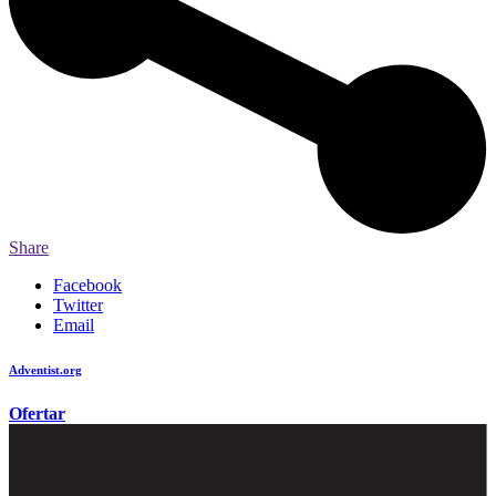
Share
Facebook
Twitter
Email
Adventist.org
é o site oficial da igreja mundial Adventista do Sétimo Dia
Ofertar