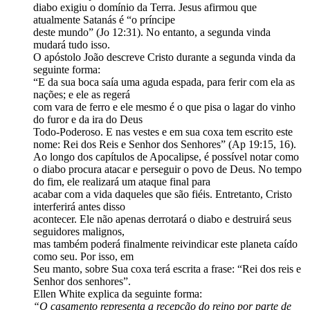
diabo exigiu o domínio da Terra. Jesus afirmou que
atualmente Satanás é “o príncipe
deste mundo” (Jo 12:31). No entanto, a segunda vinda
mudará tudo isso.
O apóstolo João descreve Cristo durante a segunda vinda da
seguinte forma:
“E da sua boca saía uma aguda espada, para ferir com ela as
nações; e ele as regerá
com vara de ferro e ele mesmo é o que pisa o lagar do vinho
do furor e da ira do Deus
Todo-Poderoso. E nas vestes e em sua coxa tem escrito este
nome: Rei dos Reis e Senhor dos Senhores” (Ap 19:15, 16).
Ao longo dos capítulos de Apocalipse, é possível notar como
o diabo procura atacar e perseguir o povo de Deus. No tempo
do fim, ele realizará um ataque final para
acabar com a vida daqueles que são fiéis. Entretanto, Cristo
interferirá antes disso
acontecer. Ele não apenas derrotará o diabo e destruirá seus
seguidores malignos,
mas também poderá finalmente reivindicar este planeta caído
como seu. Por isso, em
Seu manto, sobre Sua coxa terá escrita a frase: “Rei dos reis e
Senhor dos senhores”.
Ellen White explica da seguinte forma:
“O casamento representa a recepção do reino por parte de