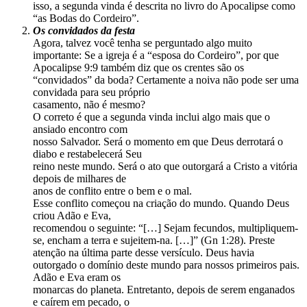
isso, a segunda vinda é descrita no livro do Apocalipse como
“as Bodas do Cordeiro”.
Os convidados da festa
Agora, talvez você tenha se perguntado algo muito
importante: Se a igreja é a “esposa do Cordeiro”, por que
Apocalipse 9:9 também diz que os crentes são os
“convidados” da boda? Certamente a noiva não pode ser uma
convidada para seu próprio
casamento, não é mesmo?
O correto é que a segunda vinda inclui algo mais que o
ansiado encontro com
nosso Salvador. Será o momento em que Deus derrotará o
diabo e restabelecerá Seu
reino neste mundo. Será o ato que outorgará a Cristo a vitória
depois de milhares de
anos de conflito entre o bem e o mal.
Esse conflito começou na criação do mundo. Quando Deus
criou Adão e Eva,
recomendou o seguinte: “[…] Sejam fecundos, multipliquem-
se, encham a terra e sujeitem-na. […]” (Gn 1:28). Preste
atenção na última parte desse versículo. Deus havia
outorgado o domínio deste mundo para nossos primeiros pais.
Adão e Eva eram os
monarcas do planeta. Entretanto, depois de serem enganados
e caírem em pecado, o