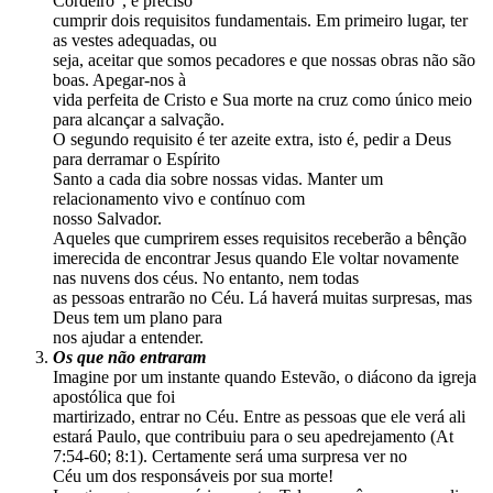
Cordeiro”, é preciso
cumprir dois requisitos fundamentais. Em primeiro lugar, ter
as vestes adequadas, ou
seja, aceitar que somos pecadores e que nossas obras não são
boas. Apegar-nos à
vida perfeita de Cristo e Sua morte na cruz como único meio
para alcançar a salvação.
O segundo requisito é ter azeite extra, isto é, pedir a Deus
para derramar o Espírito
Santo a cada dia sobre nossas vidas. Manter um
relacionamento vivo e contínuo com
nosso Salvador.
Aqueles que cumprirem esses requisitos receberão a bênção
imerecida de encontrar Jesus quando Ele voltar novamente
nas nuvens dos céus. No entanto, nem todas
as pessoas entrarão no Céu. Lá haverá muitas surpresas, mas
Deus tem um plano para
nos ajudar a entender.
Os que não entraram
Imagine por um instante quando Estevão, o diácono da igreja
apostólica que foi
martirizado, entrar no Céu. Entre as pessoas que ele verá ali
estará Paulo, que contribuiu para o seu apedrejamento (At
7:54-60; 8:1). Certamente será uma surpresa ver no
Céu um dos responsáveis por sua morte!