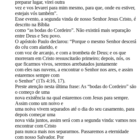
preparar lugar, virei outra
vez e vos levarei para mim mesmo, para que, onde eu estiver,
estejais vós também”.
Esse evento, a segunda vinda de nosso Senhor Jesus Cristo, é
descrito na Bíblia
como “as bodas do Cordeiro”. Não existirá mais separação
entre Deus e Seu povo.
O apóstolo Paulo declarou: “Porque o mesmo Senhor descerá
do céu com alarido, e
com voz de arcanjo, e com a trombeta de Deus; e os que
morreram em Cristo ressuscitarão primeiro; depois, nós, os
que ficarmos vivos, seremos arrebatados juntamente
com eles nas nuvens, a encontrar o Senhor nos ares, e assim
estaremos sempre com
o Senhor” (1Ts 4:16, 17).
Preste atenção nesta última frase: As “bodas do Cordeiro” são
o começo de uma
nova existência na qual estaremos com Jesus para sempre.
Assim como um noivo e
uma noiva vivem separados até o dia do seu casamento, para
depois começar uma
nova vida juntos, assim será com a segunda vinda: vamos nos
encontrar com Cristo
para nunca mais nos separarmos. Passaremos a eternidade
com nosso Salvador. Por