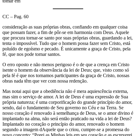
tomar em
CC – Pag. 60
consideração as suas próprias obras, confiando em qualquer coisa
que possam fazer, a fim de pôr-se em harmonia com Deus. Aquele
que procura tornar-se santo por suas próprias obras, guardando a lei,
tenta o impossível. Tudo que o homem possa fazer sem Cristo, está
poluído de egoísmo e pecado. É unicamente a graça de Cristo, pela
fé, que nos pode tornar santos.
O erro oposto e não menos perigoso é o de que a crença em Cristo
isente o homem da observância da lei de Deus; que, visto como só
pela fé é que nos tornamos participantes da graça de Cristo, nossas
obras nada têm que ver com nossa redenção.
Mas notai aqui que a obediência não é mera aquiescência externa,
mas sim o serviço de amor. A lei de Deus é uma expressão de Sua
própria natureza; é uma corporificação do grande princípio do amor,
sendo, daí o fundamento de Seu governo no Céu e na Terra. Se
nosso coração é renovado à semelhança de Deus, se o amor divino é
implantado na alma, não será então praticado na vida a lei de Deus?
Implantado no coração o princípio do amor, renovado o homem
segundo a imagem dAquele que o criou, cumpre-se a promessa do
novo concerto: “Porei as Minhas leis em seu coração e as escreverei