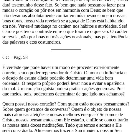
dará testemunho desse fato. Se bem que nada possamos fazer para
mudar o coração ou pôr-nos em harmonia com Deus; se bem que
não devamos absolutamente confiar em nós mesmos ou em nossas
boas obras, nossa vida revelará se a graça de Deus está habitando
em nós. Ver-se-á mudança no caráter, nos hábitos e atividades. Será
claro e positivo o contraste entre o que foram e o que são. O caráter
se revela, não por boas ou más ações ocasionais, mas pela tendência
das palavras e atos costumeiros.
CC – Pag. 58
É verdade que pode haver um modo de proceder exteriormente
correto, sem o poder regenerador de Cristo. O amor da influência e
o desejo da estima alheia poderão determinar uma vida bem
ordenada. O respeito próprio poderá levar-nos a evitar a aparência
do mal. Um coração egoísta poderá praticar ações generosas. Por
que meios, pois, poderemos determinar de que lado nos achamos?
Quem possui nosso coração? Com quem estão nossos pensamentos?
Sobre quem gostamos de conversar? Quem é o objeto de nossas
mais calorosas afeições e nossas melhores energias? Se somos de
Cristo, nossos pensamentos com Ele estarão, e nEle se concentrarão
as nossas mais doces meditações. Tudo que temos e somos a Ele
será consagrado. Almejaremos trazer a Sua imagem, possuir Seu