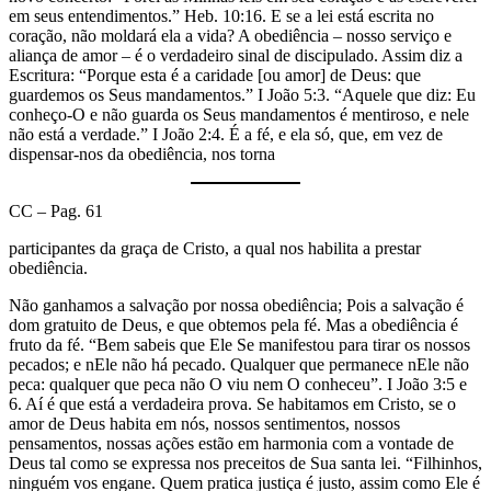
em seus entendimentos.” Heb. 10:16. E se a lei está escrita no
coração, não moldará ela a vida? A obediência – nosso serviço e
aliança de amor – é o verdadeiro sinal de discipulado. Assim diz a
Escritura: “Porque esta é a caridade [ou amor] de Deus: que
guardemos os Seus mandamentos.” I João 5:3. “Aquele que diz: Eu
conheço-O e não guarda os Seus mandamentos é mentiroso, e nele
não está a verdade.” I João 2:4. É a fé, e ela só, que, em vez de
dispensar-nos da obediência, nos torna
CC – Pag. 61
participantes da graça de Cristo, a qual nos habilita a prestar
obediência.
Não ganhamos a salvação por nossa obediência; Pois a salvação é
dom gratuito de Deus, e que obtemos pela fé. Mas a obediência é
fruto da fé. “Bem sabeis que Ele Se manifestou para tirar os nossos
pecados; e nEle não há pecado. Qualquer que permanece nEle não
peca: qualquer que peca não O viu nem O conheceu”. I João 3:5 e
6. Aí é que está a verdadeira prova. Se habitamos em Cristo, se o
amor de Deus habita em nós, nossos sentimentos, nossos
pensamentos, nossas ações estão em harmonia com a vontade de
Deus tal como se expressa nos preceitos de Sua santa lei. “Filhinhos,
ninguém vos engane. Quem pratica justiça é justo, assim como Ele é