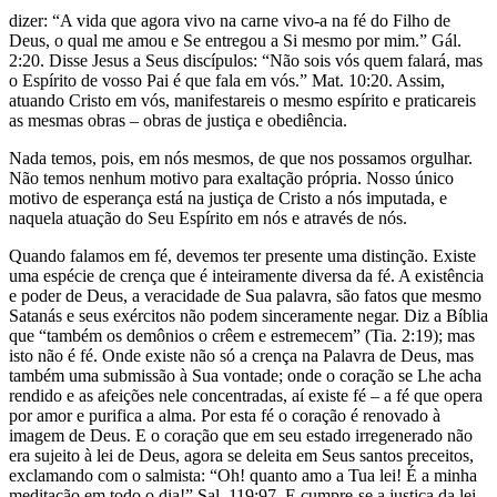
dizer: “A vida que agora vivo na carne vivo-a na fé do Filho de
Deus, o qual me amou e Se entregou a Si mesmo por mim.” Gál.
2:20. Disse Jesus a Seus discípulos: “Não sois vós quem falará, mas
o Espírito de vosso Pai é que fala em vós.” Mat. 10:20. Assim,
atuando Cristo em vós, manifestareis o mesmo espírito e praticareis
as mesmas obras – obras de justiça e obediência.
Nada temos, pois, em nós mesmos, de que nos possamos orgulhar.
Não temos nenhum motivo para exaltação própria. Nosso único
motivo de esperança está na justiça de Cristo a nós imputada, e
naquela atuação do Seu Espírito em nós e através de nós.
Quando falamos em fé, devemos ter presente uma distinção. Existe
uma espécie de crença que é inteiramente diversa da fé. A existência
e poder de Deus, a veracidade de Sua palavra, são fatos que mesmo
Satanás e seus exércitos não podem sinceramente negar. Diz a Bíblia
que “também os demônios o crêem e estremecem” (Tia. 2:19); mas
isto não é fé. Onde existe não só a crença na Palavra de Deus, mas
também uma submissão à Sua vontade; onde o coração se Lhe acha
rendido e as afeições nele concentradas, aí existe fé – a fé que opera
por amor e purifica a alma. Por esta fé o coração é renovado à
imagem de Deus. E o coração que em seu estado irregenerado não
era sujeito à lei de Deus, agora se deleita em Seus santos preceitos,
exclamando com o salmista: “Oh! quanto amo a Tua lei! É a minha
meditação em todo o dia!” Sal. 119:97. E cumpre-se a justiça da lei