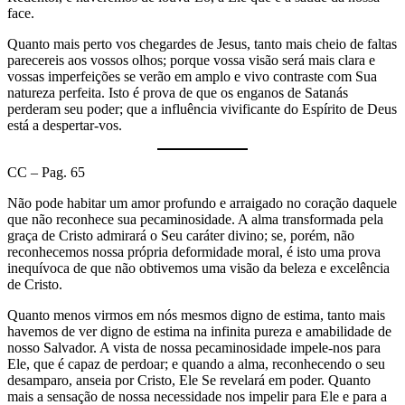
face.
Quanto mais perto vos chegardes de Jesus, tanto mais cheio de faltas
parecereis aos vossos olhos; porque vossa visão será mais clara e
vossas imperfeições se verão em amplo e vivo contraste com Sua
natureza perfeita. Isto é prova de que os enganos de Satanás
perderam seu poder; que a influência vivificante do Espírito de Deus
está a despertar-vos.
CC – Pag. 65
Não pode habitar um amor profundo e arraigado no coração daquele
que não reconhece sua pecaminosidade. A alma transformada pela
graça de Cristo admirará o Seu caráter divino; se, porém, não
reconhecemos nossa própria deformidade moral, é isto uma prova
inequívoca de que não obtivemos uma visão da beleza e excelência
de Cristo.
Quanto menos virmos em nós mesmos digno de estima, tanto mais
havemos de ver digno de estima na infinita pureza e amabilidade de
nosso Salvador. A vista de nossa pecaminosidade impele-nos para
Ele, que é capaz de perdoar; e quando a alma, reconhecendo o seu
desamparo, anseia por Cristo, Ele Se revelará em poder. Quanto
mais a sensação de nossa necessidade nos impelir para Ele e para a