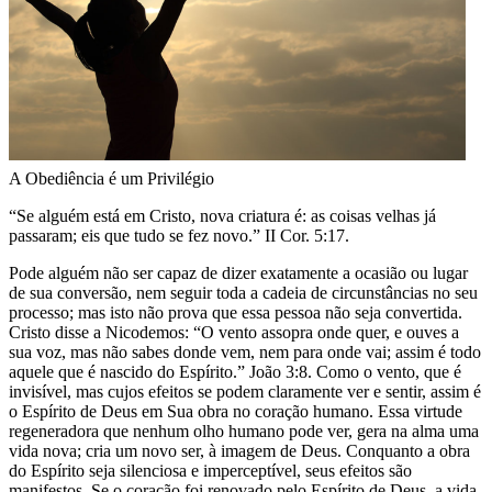
A Obediência é um Privilégio
“Se alguém está em Cristo, nova criatura é: as coisas velhas já
passaram; eis que tudo se fez novo.” II Cor. 5:17.
Pode alguém não ser capaz de dizer exatamente a ocasião ou lugar
de sua conversão, nem seguir toda a cadeia de circunstâncias no seu
processo; mas isto não prova que essa pessoa não seja convertida.
Cristo disse a Nicodemos: “O vento assopra onde quer, e ouves a
sua voz, mas não sabes donde vem, nem para onde vai; assim é todo
aquele que é nascido do Espírito.” João 3:8. Como o vento, que é
invisível, mas cujos efeitos se podem claramente ver e sentir, assim é
o Espírito de Deus em Sua obra no coração humano. Essa virtude
regeneradora que nenhum olho humano pode ver, gera na alma uma
vida nova; cria um novo ser, à imagem de Deus. Conquanto a obra
do Espírito seja silenciosa e imperceptível, seus efeitos são
manifestos. Se o coração foi renovado pelo Espírito de Deus, a vida