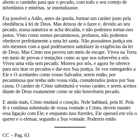
aberto o caminho para que o pecado, com todo o seu cortejo de
infortúnios e misérias, se imortalizasse.
Era possível a Adão, antes da queda, formar um caráter justo pela
obediência à lei de Deus. Mas deixou de o fazer e, devido ao seu
pecado, nossa natureza se acha decaída, e não podemos tornar-nos
justos. Visto como somos pecaminosos, profanos, não podemos
obedecer perfeitamente a uma lei santa. Não possuímos justiça em
nós mesmos com a qual pudéssemos satisfazer às exigências da lei
de Deus. Mas Cristo nos proveu um meio de escape. Viveu na Terra
em meio de provas e tentações como as que nos sobrevêm a nós.
Viveu uma vida sem pecado. Morreu por nós, e agora Se oferece
para nos tirar os pecados e dar-nos Sua justiça. Se vos entregardes a
Ele e O aceitardes como vosso Salvador, sereis então, por
pecaminosa que tenha sido vossa vida, considerados justos por Sua
causa. O caráter de Cristo substituirá o vosso caráter, e sereis aceitos
diante de Deus exatamente como se não houvésseis pecado.
E ainda mais, Cristo mudará o coração. Nele habitará, pela fé. Pela
fé e contínua submissão de vossa vontade a Cristo, deveis manter
essa ligação com Ele; e enquanto isso fizerdes, Ele operará em vós o
querer e o efetuar, segundo a Sua vontade. Podereis então
CC – Pag. 63