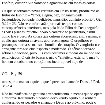
Espírito, cumprir Sua vontade e agradar-Lhe em todas as coisas.
Os que se tornaram novas criaturas em Cristo Jesus, produzirão os
frutos do Espírito – “amor, alegria, paz, longanimidade,
benignidade, bondade, fidelidade, mansidão, domínio próprio”. Gál.
5:22 e 23. Não se conformarão por mais tempo com as
concupiscências anteriores, mas pela fé do Filho de Deus seguirão
as Suas pisadas, refletir-Lhe-ão o caráter e se purificarão, assim
como Ele é puro. As coisas que outrora aborreciam, agora amam; e
aquilo que outrora amavam, aborrecem agora. O orgulhoso e
presunçoso torna-se manso e humilde de coração. O vanglorioso e
arrogante torna-se circunspecto e moderado. O bêbado torna-se
sóbrio e o viciado, puro. Os vãos costumes e modas do mundo são
renunciados. O cristão buscará, não o “enfeite… exterior”, mas “o
homem encoberto no coração, no incorruptível trajo de
CC – Pag. 59
um espírito manso e quieto, que é precioso diante de Deus”. I Ped.
3:3 e 4.
Não há evidência de genuíno arrependimento, a menos que se opere
a reforma. Restituindo o penhor, devolvendo aquilo que roubara,
confessando os pecados e amando a Deus e ao próximo, pode o