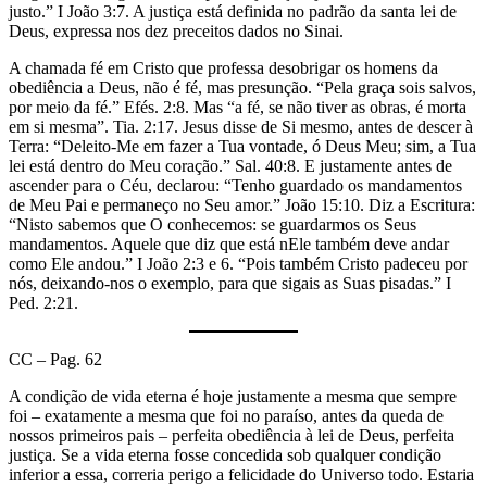
justo.” I João 3:7. A justiça está definida no padrão da santa lei de
Deus, expressa nos dez preceitos dados no Sinai.
A chamada fé em Cristo que professa desobrigar os homens da
obediência a Deus, não é fé, mas presunção. “Pela graça sois salvos,
por meio da fé.” Efés. 2:8. Mas “a fé, se não tiver as obras, é morta
em si mesma”. Tia. 2:17. Jesus disse de Si mesmo, antes de descer à
Terra: “Deleito-Me em fazer a Tua vontade, ó Deus Meu; sim, a Tua
lei está dentro do Meu coração.” Sal. 40:8. E justamente antes de
ascender para o Céu, declarou: “Tenho guardado os mandamentos
de Meu Pai e permaneço no Seu amor.” João 15:10. Diz a Escritura:
“Nisto sabemos que O conhecemos: se guardarmos os Seus
mandamentos. Aquele que diz que está nEle também deve andar
como Ele andou.” I João 2:3 e 6. “Pois também Cristo padeceu por
nós, deixando-nos o exemplo, para que sigais as Suas pisadas.” I
Ped. 2:21.
CC – Pag. 62
A condição de vida eterna é hoje justamente a mesma que sempre
foi – exatamente a mesma que foi no paraíso, antes da queda de
nossos primeiros pais – perfeita obediência à lei de Deus, perfeita
justiça. Se a vida eterna fosse concedida sob qualquer condição
inferior a essa, correria perigo a felicidade do Universo todo. Estaria