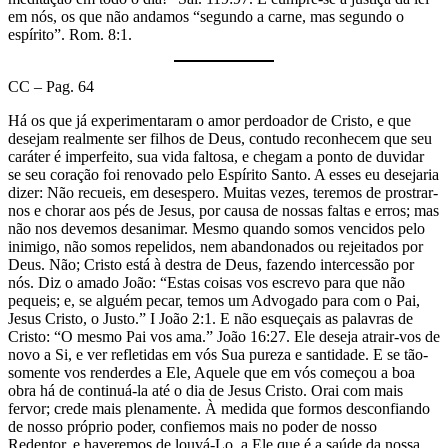
em nós, os que não andamos “segundo a carne, mas segundo o
espírito”. Rom. 8:1.
CC – Pag. 64
Há os que já experimentaram o amor perdoador de Cristo, e que
desejam realmente ser filhos de Deus, contudo reconhecem que seu
caráter é imperfeito, sua vida faltosa, e chegam a ponto de duvidar
se seu coração foi renovado pelo Espírito Santo. A esses eu desejaria
dizer: Não recueis, em desespero. Muitas vezes, teremos de prostrar-
nos e chorar aos pés de Jesus, por causa de nossas faltas e erros; mas
não nos devemos desanimar. Mesmo quando somos vencidos pelo
inimigo, não somos repelidos, nem abandonados ou rejeitados por
Deus. Não; Cristo está à destra de Deus, fazendo intercessão por
nós. Diz o amado João: “Estas coisas vos escrevo para que não
pequeis; e, se alguém pecar, temos um Advogado para com o Pai,
Jesus Cristo, o Justo.” I João 2:1. E não esqueçais as palavras de
Cristo: “O mesmo Pai vos ama.” João 16:27. Ele deseja atrair-vos de
novo a Si, e ver refletidas em vós Sua pureza e santidade. E se tão-
somente vos renderdes a Ele, Aquele que em vós começou a boa
obra há de continuá-la até o dia de Jesus Cristo. Orai com mais
fervor; crede mais plenamente. À medida que formos desconfiando
de nosso próprio poder, confiemos mais no poder de nosso
Redentor, e haveremos de louvá-Lo, a Ele que é a saúde da nossa