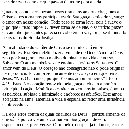
pecador estar certo de que passou da morte para a vida.
Quando, como seres pecaminosos e sujeitos ao erro, chegamos a
Cristo e nos tornamos participantes de Sua graça perdoadora, surge
o amor em nosso coração. Todo peso se torna leve; pois é suave o
jugo que Cristo impõe. O dever torna-se deleite, o sacrifício prazer.
O caminho que dantes parecia envolto em trevas, torna-se iluminado
pelos raios do Sol da Justiça.
A amabilidade do caráter de Cristo se manifestará em Seus
seguidores. Era Seu deleite fazer a vontade de Deus. Amor a Deus,
zelo por Sua glória, era o motivo dominante na vida de nosso
Salvador. O amor embelezava e enobrecia todos os Seus atos. O
amor vem de Deus. O coração não consagrado não o pode originar
nem produzir. Encontra-se unicamente no coração em que reina
Jesus. “Nós O amamos, porque Ele nos amou primeiro.” I João
4:19, Bras. No coração renovado pela graça divina, o amor é o
princípio da ação. Modifica o caráter, governa os impulsos, domina
as paixões, subjuga a inimizade e enobrece as afeições. Este amor,
abrigado na alma, ameniza a vida e espalha ao redor uma influência
enobrecedora.
Há dois erros contra os quais os filhos de Deus – particularmente os
que só há pouco vieram a confiar em Sua graça – devem,
especialmente, precaver-se. O primeiro, do qual já tratamos, é o de