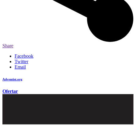
Share
Facebook
Twitter
Email
Adventist.org
é o site oficial da igreja mundial Adventista do Sétimo Dia
Ofertar