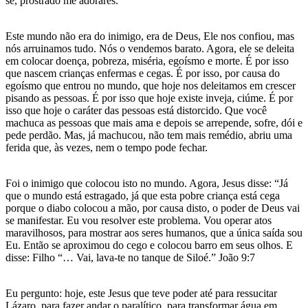
se, prostrado me adorares.”
Este mundo não era do inimigo, era de Deus, Ele nos confiou, mas
nós arruinamos tudo. Nós o vendemos barato. Agora, ele se deleita
em colocar doença, pobreza, miséria, egoísmo e morte. É por isso
que nascem crianças enfermas e cegas. É por isso, por causa do
egoísmo que entrou no mundo, que hoje nos deleitamos em crescer
pisando as pessoas. É por isso que hoje existe inveja, ciúme. É por
isso que hoje o caráter das pessoas está distorcido. Que você
machuca as pessoas que mais ama e depois se arrepende, sofre, dói e
pede perdão. Mas, já machucou, não tem mais remédio, abriu uma
ferida que, às vezes, nem o tempo pode fechar.
Foi o inimigo que colocou isto no mundo. Agora, Jesus disse: “Já
que o mundo está estragado, já que esta pobre criança está cega
porque o diabo colocou a mão, por causa disto, o poder de Deus vai
se manifestar. Eu vou resolver este problema. Vou operar atos
maravilhosos, para mostrar aos seres humanos, que a única saída sou
Eu. Então se aproximou do cego e colocou barro em seus olhos. E
disse: Filho “… Vai, lava-te no tanque de Siloé.” João 9:7
Eu pergunto: hoje, este Jesus que teve poder até para ressucitar
Lázaro, para fazer andar o paralítico, para transformar água em