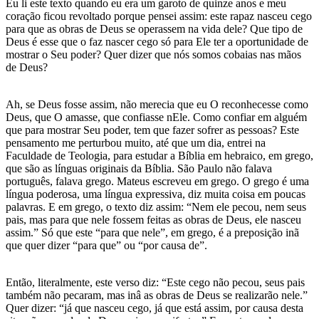
Eu li este texto quando eu era um garoto de quinze anos e meu
coração ficou revoltado porque pensei assim: este rapaz nasceu cego
para que as obras de Deus se operassem na vida dele? Que tipo de
Deus é esse que o faz nascer cego só para Ele ter a oportunidade de
mostrar o Seu poder? Quer dizer que nós somos cobaias nas mãos
de Deus?
Ah, se Deus fosse assim, não merecia que eu O reconhecesse como
Deus, que O amasse, que confiasse nEle. Como confiar em alguém
que para mostrar Seu poder, tem que fazer sofrer as pessoas? Este
pensamento me perturbou muito, até que um dia, entrei na
Faculdade de Teologia, para estudar a Bíblia em hebraico, em grego,
que são as línguas originais da Bíblia. São Paulo não falava
português, falava grego. Mateus escreveu em grego. O grego é uma
língua poderosa, uma língua expressiva, diz muita coisa em poucas
palavras. E em grego, o texto diz assim: “Nem ele pecou, nem seus
pais, mas para que nele fossem feitas as obras de Deus, ele nasceu
assim.” Só que este “para que nele”, em grego, é a preposição inã
que quer dizer “para que” ou “por causa de”.
Então, literalmente, este verso diz: “Este cego não pecou, seus pais
também não pecaram, mas inâ as obras de Deus se realizarão nele.”
Quer dizer: “já que nasceu cego, já que está assim, por causa desta