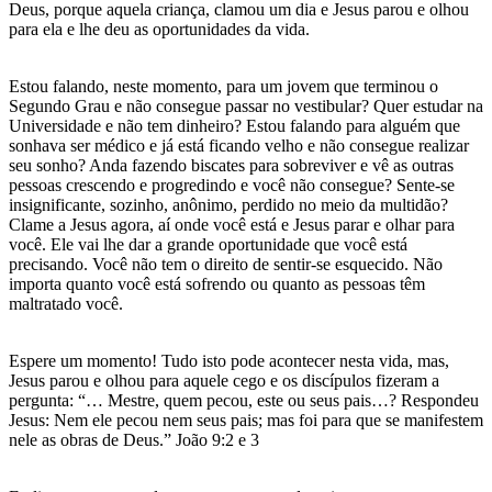
Deus, porque aquela criança, clamou um dia e Jesus parou e olhou
para ela e lhe deu as oportunidades da vida.
Estou falando, neste momento, para um jovem que terminou o
Segundo Grau e não consegue passar no vestibular? Quer estudar na
Universidade e não tem dinheiro? Estou falando para alguém que
sonhava ser médico e já está ficando velho e não consegue realizar
seu sonho? Anda fazendo biscates para sobreviver e vê as outras
pessoas crescendo e progredindo e você não consegue? Sente-se
insignificante, sozinho, anônimo, perdido no meio da multidão?
Clame a Jesus agora, aí onde você está e Jesus parar e olhar para
você. Ele vai lhe dar a grande oportunidade que você está
precisando. Você não tem o direito de sentir-se esquecido. Não
importa quanto você está sofrendo ou quanto as pessoas têm
maltratado você.
Espere um momento! Tudo isto pode acontecer nesta vida, mas,
Jesus parou e olhou para aquele cego e os discípulos fizeram a
pergunta: “… Mestre, quem pecou, este ou seus pais…? Respondeu
Jesus: Nem ele pecou nem seus pais; mas foi para que se manifestem
nele as obras de Deus.” João 9:2 e 3