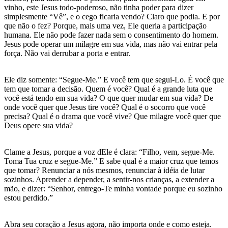
vinho, este Jesus todo-poderoso, não tinha poder para dizer
simplesmente “Vê”, e o cego ficaria vendo? Claro que podia. E por
que não o fez? Porque, mais uma vez, Ele queria a participação
humana. Ele não pode fazer nada sem o consentimento do homem.
Jesus pode operar um milagre em sua vida, mas não vai entrar pela
força. Não vai derrubar a porta e entrar.
Ele diz somente: “Segue-Me.” E você tem que segui-Lo. É você que
tem que tomar a decisão. Quem é você? Qual é a grande luta que
você está tendo em sua vida? O que quer mudar em sua vida? De
onde você quer que Jesus tire você? Qual é o socorro que você
precisa? Qual é o drama que você vive? Que milagre você quer que
Deus opere sua vida?
Clame a Jesus, porque a voz dEle é clara: “Filho, vem, segue-Me.
Toma Tua cruz e segue-Me.” E sabe qual é a maior cruz que temos
que tomar? Renunciar a nós mesmos, renunciar à idéia de lutar
sozinhos. Aprender a depender, a sentir-nos crianças, a extender a
mão, e dizer: “Senhor, entrego-Te minha vontade porque eu sozinho
estou perdido.”
Abra seu coração a Jesus agora, não importa onde e como esteja.