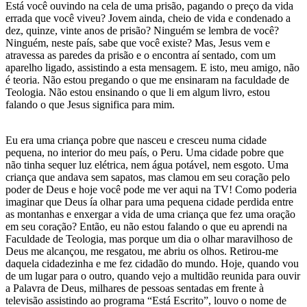
Está você ouvindo na cela de uma prisão, pagando o preço da vida
errada que você viveu? Jovem ainda, cheio de vida e condenado a
dez, quinze, vinte anos de prisão? Ninguém se lembra de você?
Ninguém, neste país, sabe que você existe? Mas, Jesus vem e
atravessa as paredes da prisão e o encontra aí sentado, com um
aparelho ligado, assistindo a esta mensagem. E isto, meu amigo, não
é teoria. Não estou pregando o que me ensinaram na faculdade de
Teologia. Não estou ensinando o que li em algum livro, estou
falando o que Jesus significa para mim.
Eu era uma criança pobre que nasceu e cresceu numa cidade
pequena, no interior do meu país, o Peru. Uma cidade pobre que
não tinha sequer luz elétrica, nem água potável, nem esgoto. Uma
criança que andava sem sapatos, mas clamou em seu coração pelo
poder de Deus e hoje você pode me ver aqui na TV! Como poderia
imaginar que Deus ía olhar para uma pequena cidade perdida entre
as montanhas e enxergar a vida de uma criança que fez uma oração
em seu coração? Então, eu não estou falando o que eu aprendi na
Faculdade de Teologia, mas porque um dia o olhar maravilhoso de
Deus me alcançou, me resgatou, me abriu os olhos. Retirou-me
daquela cidadezinha e me fez cidadão do mundo. Hoje, quando vou
de um lugar para o outro, quando vejo a multidão reunida para ouvir
a Palavra de Deus, milhares de pessoas sentadas em frente à
televisão assistindo ao programa “Está Escrito”, louvo o nome de