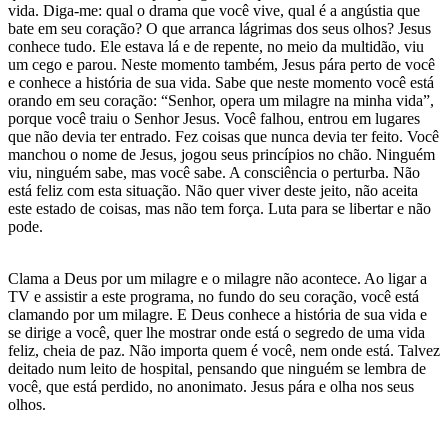
vida. Diga-me: qual o drama que você vive, qual é a angústia que
bate em seu coração? O que arranca lágrimas dos seus olhos? Jesus
conhece tudo. Ele estava lá e de repente, no meio da multidão, viu
um cego e parou. Neste momento também, Jesus pára perto de você
e conhece a história de sua vida. Sabe que neste momento você está
orando em seu coração: “Senhor, opera um milagre na minha vida”,
porque você traiu o Senhor Jesus. Você falhou, entrou em lugares
que não devia ter entrado. Fez coisas que nunca devia ter feito. Você
manchou o nome de Jesus, jogou seus princípios no chão. Ninguém
viu, ninguém sabe, mas você sabe. A consciência o perturba. Não
está feliz com esta situação. Não quer viver deste jeito, não aceita
este estado de coisas, mas não tem força. Luta para se libertar e não
pode.
Clama a Deus por um milagre e o milagre não acontece. Ao ligar a
TV e assistir a este programa, no fundo do seu coração, você está
clamando por um milagre. E Deus conhece a história de sua vida e
se dirige a você, quer lhe mostrar onde está o segredo de uma vida
feliz, cheia de paz. Não importa quem é você, nem onde está. Talvez
deitado num leito de hospital, pensando que ninguém se lembra de
você, que está perdido, no anonimato. Jesus pára e olha nos seus
olhos.