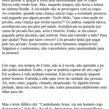
outra pessoa. E graças a Deus pela oportunidade que os cegos
físicos estão tendo hoje. Mas, naqueles tempos, não havia a leitura
no sistema Braille. A sociedade não se preocupava com os cegos.
Ao contrário, quando uma criança nascia cega, a sociedade pensava:
está pagando por algum pecado. Vocês dirão: “mas como pode ter
pecado, uma criança que recém nasceu?” Os judeus, naquela época,
acreditavam nos pecados pré-natais. Acreditavam na punição por
causa do pecado dos pais, avós e bisavós. Então, se ela estava
pagando pelos pecados, que sofresse. Para que estender a mão? Para
que ajudar? Para que fazer crescer? Um pecador tinha que pagar
pelo seu pecado. Assim somos os seres humanos, implacáveis!
Julgamos e condenamos, não concedemos outra oportunidade para
as pessoas!
Um cego, nos tempos de Cristo, não ía à escola, não aprendia a ler,
não podia trabalhar. Então, o que se poderia esperar de um cego?
Ele acabava a vida pedindo esmolas. Esta era a situação daquele
pobre homem. Estendia a mão para viver da caridade das pessoas.
Ali, num canto, jogado, chutado, desprezado. Se alguém tivesse
piedade, daria um centavo. Se não, todos passariam indiferentes sem
olhar para ele.
Mas o texto bíblico diz: “Caminhando Jesus, viu um homem cego
de nascença.” João 9:1. Ao vê-lo, Jesus parou. Isto é maravilhoso,