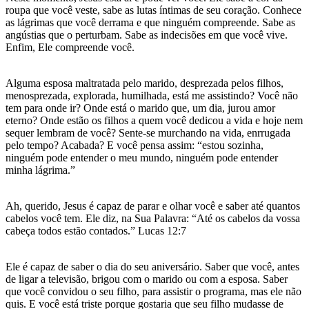
roupa que você veste, sabe as lutas íntimas de seu coração. Conhece
as lágrimas que você derrama e que ninguém compreende. Sabe as
angústias que o perturbam. Sabe as indecisões em que você vive.
Enfim, Ele compreende você.
Alguma esposa maltratada pelo marido, desprezada pelos filhos,
menosprezada, explorada, humilhada, está me assistindo? Você não
tem para onde ir? Onde está o marido que, um dia, jurou amor
eterno? Onde estão os filhos a quem você dedicou a vida e hoje nem
sequer lembram de você? Sente-se murchando na vida, enrrugada
pelo tempo? Acabada? E você pensa assim: “estou sozinha,
ninguém pode entender o meu mundo, ninguém pode entender
minha lágrima.”
Ah, querido, Jesus é capaz de parar e olhar você e saber até quantos
cabelos você tem. Ele diz, na Sua Palavra: “Até os cabelos da vossa
cabeça todos estão contados.” Lucas 12:7
Ele é capaz de saber o dia do seu aniversário. Saber que você, antes
de ligar a televisão, brigou com o marido ou com a esposa. Saber
que você convidou o seu filho, para assistir o programa, mas ele não
quis. E você está triste porque gostaria que seu filho mudasse de