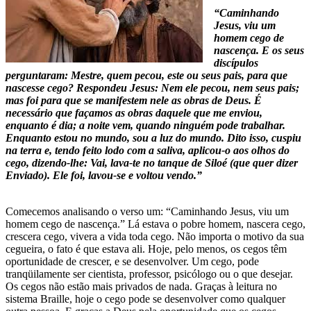
“Caminhando
Jesus, viu um
homem cego de
nascença. E os seus
discípulos
perguntaram: Mestre, quem pecou, este ou seus pais, para que
nascesse cego? Respondeu Jesus: Nem ele pecou, nem seus pais;
mas foi para que se manifestem nele as obras de Deus. É
necessário que façamos as obras daquele que me enviou,
enquanto é dia; a noite vem, quando ninguém pode trabalhar.
Enquanto estou no mundo, sou a luz do mundo. Dito isso, cuspiu
na terra e, tendo feito lodo com a saliva, aplicou-o aos olhos do
cego, dizendo-lhe: Vai, lava-te no tanque de Siloé (que quer dizer
Enviado). Ele foi, lavou-se e voltou vendo.”
Comecemos analisando o verso um: “Caminhando Jesus, viu um
homem cego de nascença.” Lá estava o pobre homem, nascera cego,
crescera cego, vivera a vida toda cego. Não importa o motivo da sua
cegueira, o fato é que estava ali. Hoje, pelo menos, os cegos têm
oportunidade de crescer, e se desenvolver. Um cego, pode
tranqüilamente ser cientista, professor, psicólogo ou o que desejar.
Os cegos não estão mais privados de nada. Graças à leitura no
sistema Braille, hoje o cego pode se desenvolver como qualquer