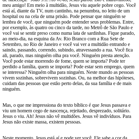
meu amigo! Em meio à multidão, Jesus viu aquele pobre cego. Você
está aí, diante da TV, num cantinho, na penumbra, no leito de um
hospital ou na cela de uma prisão. Pode pensar que ninguém se
lembra de você, que ninguém pode entender seus problemas. Entre,
por exemplo, às quatro ou cinco da tarde, no Metrô de São Paulo e
você vai se sentir preso como numa lata de sardinhas. Fique parado,
ao meio-dia, na esquina da Av. Rio Branco com a Rua Sete de
Setembro, no Rio de Janeiro e você vai ver a multidão entrando e
saindo, passando, correndo, subindo, atravessando a rua. Você fica
ali, parado, mas ninguém olha pra você. Ninguém presta atenção.
Você pode estar morrendo de fome, quem se importa? Pode ter
perdido a família, quem se importa? Pode estar sem emprego, quem
se interessa? Ninguém olha para ninguém. Neste mundo as pessoas
vivem sozinhas, sobrevivem sozinhas. Ou, na melhor das hipóteses,
cuidam das pessoas que estão perto delas, da sua família e de mais
ninguém.
Mas, o que me impressiona do texto bíblico é que Jesus passava e
viu um homem cego de nascença, rejeitado, desprezado, solitário.
Jesus o viu. Ah! Jesus não vê multidões. Jesus vê indivíduos. Para
Jesus não existe massa, existem pessoas.
Neste momento, Jesus está aí e pode ver você. Ele sabe a cor da