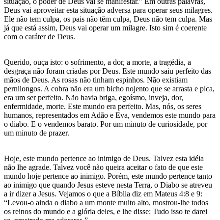
situação, o poder de Deus vai se manifestar.” Em outras palavras,
Deus vai aproveitar esta situação adversa para operar seus milagres.
Ele não tem culpa, os pais não têm culpa, Deus não tem culpa. Mas
já que está assim, Deus vai operar um milagre. Isto sim é coerente
com o caráter de Deus.
Querido, ouça isto: o sofrimento, a dor, a morte, a tragédia, a
desgraça não foram criadas por Deus. Este mundo saiu perfeito das
mãos de Deus. As rosas não tinham espinhos. Não existiam
pernilongos. A cobra não era um bicho nojento que se arrasta e pica,
era um ser perfeito. Não havia briga, egoísmo, inveja, dor,
enfermidade, morte. Este mundo era perfeito. Mas, nós, os seres
humanos, representados em Adão e Eva, vendemos este mundo para
o diabo. E o vendemos barato. Por um minuto de curiosidade, por
um minuto de prazer.
Hoje, este mundo pertence ao inimigo de Deus. Talvez esta idéia
não lhe agrade. Talvez você não queira aceitar o fato de que este
mundo hoje pertence ao inimigo. Porém, este mundo pertence tanto
ao inimigo que quando Jesus esteve nesta Terra, o Diabo se atreveu
a ir dizer a Jesus. Vejamos o que a Bíblia diz em Mateus 4:8 e 9:
“Levou-o ainda o diabo a um monte muito alto, mostrou-lhe todos
os reinos do mundo e a glória deles, e lhe disse: Tudo isso te darei