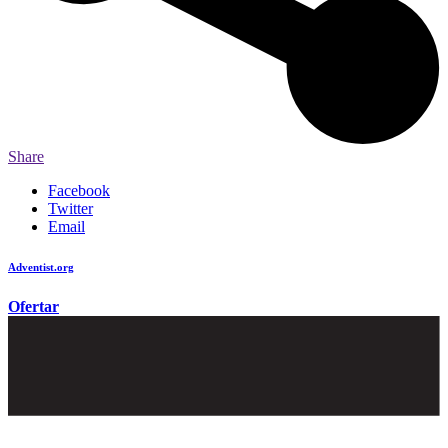
Share
Facebook
Twitter
Email
Adventist.org
é o site oficial da igreja mundial Adventista do Sétimo Dia
Ofertar