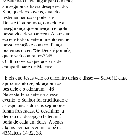
Mestre não havia lugar para o medo;
a insegurança havia desaparecido.
Sim, queridos jovens, quando
testemunhamos o poder de
Deus e O adoramos, o medo e a
insegurança que ameaçam engolir
nossa vida desaparecem. A paz que
excede todo o entendimento enche
nosso coração e com confiança
podemos dizer: “Se Deus é por nós,
quem será contra nós?”45
O último verso que gostaria de
compartilhar é de Mateus:
“E eis que Jesus veio ao encontro delas e disse: — Salve! E elas,
aproximando-se, abraçaram os
pés dele e o adoraram”. 46
Na sexta-feira anterior a esse
evento, o Senhor foi crucificado e
as esperanças de seus seguidores
foram frustradas. O desânimo, a
derrota e a decepção bateram à
porta de cada um deles. Apenas
alguns permaneceram ao pé da
43Mateus 14:32, 33.