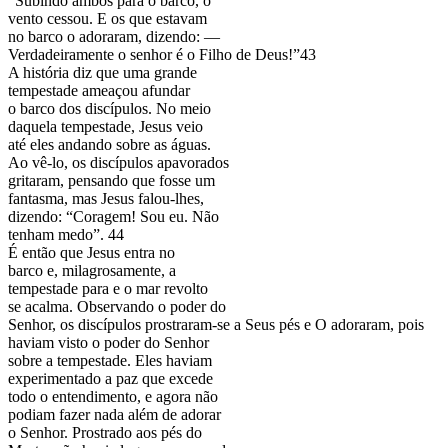
“Subindo ambos para o barco, o
vento cessou. E os que estavam
no barco o adoraram, dizendo: —
Verdadeiramente o senhor é o Filho de Deus!”43
A história diz que uma grande
tempestade ameaçou afundar
o barco dos discípulos. No meio
daquela tempestade, Jesus veio
até eles andando sobre as águas.
Ao vê-lo, os discípulos apavorados
gritaram, pensando que fosse um
fantasma, mas Jesus falou-lhes,
dizendo: “Coragem! Sou eu. Não
tenham medo”. 44
É então que Jesus entra no
barco e, milagrosamente, a
tempestade para e o mar revolto
se acalma. Observando o poder do
Senhor, os discípulos prostraram-se a Seus pés e O adoraram, pois
haviam visto o poder do Senhor
sobre a tempestade. Eles haviam
experimentado a paz que excede
todo o entendimento, e agora não
podiam fazer nada além de adorar
o Senhor. Prostrado aos pés do