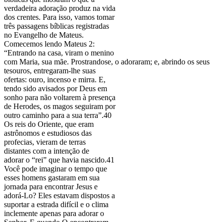
verdadeira adoração produz na vida
dos crentes. Para isso, vamos tomar
três passagens bíblicas registradas
no Evangelho de Mateus.
Comecemos lendo Mateus 2:
“Entrando na casa, viram o menino
com Maria, sua mãe. Prostrandose, o adoraram; e, abrindo os seus
tesouros, entregaram-lhe suas
ofertas: ouro, incenso e mirra. E,
tendo sido avisados por Deus em
sonho para não voltarem à presença
de Herodes, os magos seguiram por
outro caminho para a sua terra”.40
Os reis do Oriente, que eram
astrônomos e estudiosos das
profecias, vieram de terras
distantes com a intenção de
adorar o “rei” que havia nascido.41
Você pode imaginar o tempo que
esses homens gastaram em sua
jornada para encontrar Jesus e
adorá-Lo? Eles estavam dispostos a
suportar a estrada difícil e o clima
inclemente apenas para adorar o