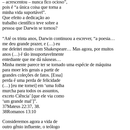
– acrescentou – nunca fico ocioso”,
pois é “a única coisa que torna a
minha vida suportável”.
Que efeito a dedicação ao
trabalho científico teve sobre a
pessoa que Darwin se tornou?
“Até os trinta anos, Darwin continuou a escrever, “a poesia…
me deu grande prazer, e (…) eu
me deleitei muito com Shakespeare… Mas agora, por muitos
anos (…) é tão insuportavelmente
entediante que me dá náuseas…
Minha mente parece ter se tornado uma espécie de máquina
para moer leis gerais a partir de
grandes coleções de fatos. [Essa]
perda é uma perda de felicidade
(…) [eu me tornei] em ‘uma folha
murcha para todos os assuntos,
exceto Ciência’ [que ele via como
‘um grande mal’]”.
37Mateus 22:37, 38.
38Romanos 13:10
Consideremos agora a vida de
outro gênio influente, o teólogo