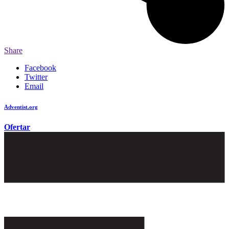
Share
Facebook
Twitter
Email
Adventist.org
é o site oficial da igreja mundial Adventista do Sétimo Dia
Ofertar