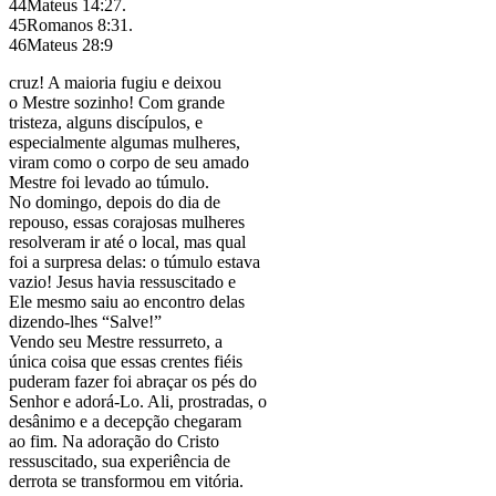
44Mateus 14:27.
45Romanos 8:31.
46Mateus 28:9
cruz! A maioria fugiu e deixou
o Mestre sozinho! Com grande
tristeza, alguns discípulos, e
especialmente algumas mulheres,
viram como o corpo de seu amado
Mestre foi levado ao túmulo.
No domingo, depois do dia de
repouso, essas corajosas mulheres
resolveram ir até o local, mas qual
foi a surpresa delas: o túmulo estava
vazio! Jesus havia ressuscitado e
Ele mesmo saiu ao encontro delas
dizendo-lhes “Salve!”
Vendo seu Mestre ressurreto, a
única coisa que essas crentes fiéis
puderam fazer foi abraçar os pés do
Senhor e adorá-Lo. Ali, prostradas, o
desânimo e a decepção chegaram
ao fim. Na adoração do Cristo
ressuscitado, sua experiência de
derrota se transformou em vitória.