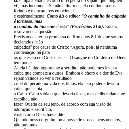
lá. Culpa abafada é como uma pedra no sapato que ninguém
vê, mas incomoda. Se não a tirarmos, ela continuará nos
ferindo e mancaremos emocional
e espiritualmente.
Como diz o sábio: “O caminho do culpado
é tortuoso, mas
a conduta do inocente é reta” (Provérbios 21:8)
. Então,
resolvamos a questão.
Precisamos crer na promessa de Romanos 8:1 de que somos
declarados “não
culpados” por causa de Cristo: “Agora, pois, já nenhuma
condenação há para
os que estão em Cristo Jesus”. O sangue do Cordeiro de Deus
tem poder.
Ainda há algo importante a ser dito: não podemos levar a
culpa que compete a outros. Embora o choro e a dor de Eva
sejam válidos ao ver o resultado
cruel do pecado na vida dos filhos, ela não poderia levar a
culpa que cabia
a Caim. Caim sabia o que deveria fazer, mas deliberadamente
escolheu não
fazer. Queria de seu jeito, de acordo com sua visão de
adoração e sacrifício,
e não como Deus havia dito.
Quando nosso orgulho toma posse de nossos pensamentos,
não ouvimos