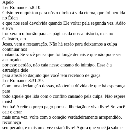
Apelo
Ler Romanos 5:8-10.
Cristo reconquistou para nós o direito à vida eterna, que foi perdida
no Éden
e que nos será devolvida quando Ele voltar pela segunda vez. Adão
e Eva
trouxeram o borrão para as páginas da nossa história, mas no
Calvário, em
Jesus, vem a restauração. Não há razão para deixarmos a culpa
continuar nos
matando. Se você pensa que foi longe demais e que não pode ser
alcançado
por esse perdão, não caia nesse engano do inimigo. Essa é a
estratégia dele
para afastá-lo daquilo que você tem recebido de graça.
Ler Romanos 8:31-39.
Com uma declaração dessas, não tenha dúvida de que há esperança
para
todo aquele que lida com o conflito causado pela culpa. Não espere
mais!
Venha! Aceite o preço pago por sua libertação e viva livre! Se você
cair e errar
mais uma vez, volte com o coração verdadeiramente arrependido,
reconheça
seu pecado, e mais uma vez estará livre! Agora que você já sabe e