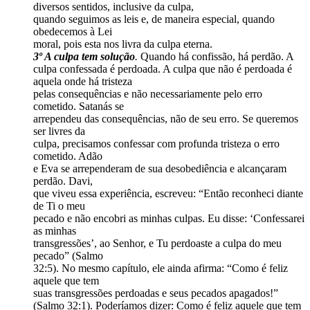
diversos sentidos, inclusive da culpa,
quando seguimos as leis e, de maneira especial, quando
obedecemos à Lei
moral, pois esta nos livra da culpa eterna.
3º A culpa tem solução
.
Quando há confissão, há perdão. A
culpa confessada é perdoada. A culpa que não é perdoada é
aquela onde há tristeza
pelas consequências e não necessariamente pelo erro
cometido. Satanás se
arrependeu das consequências, não de seu erro. Se queremos
ser livres da
culpa, precisamos confessar com profunda tristeza o erro
cometido. Adão
e Eva se arrependeram de sua desobediência e alcançaram
perdão. Davi,
que viveu essa experiência, escreveu: “Então reconheci diante
de Ti o meu
pecado e não encobri as minhas culpas. Eu disse: ‘Confessarei
as minhas
transgressões’, ao Senhor, e Tu perdoaste a culpa do meu
pecado” (Salmo
32:5). No mesmo capítulo, ele ainda afirma: “Como é feliz
aquele que tem
suas transgressões perdoadas e seus pecados apagados!”
(Salmo 32:1). Poderíamos dizer: Como é feliz aquele que tem