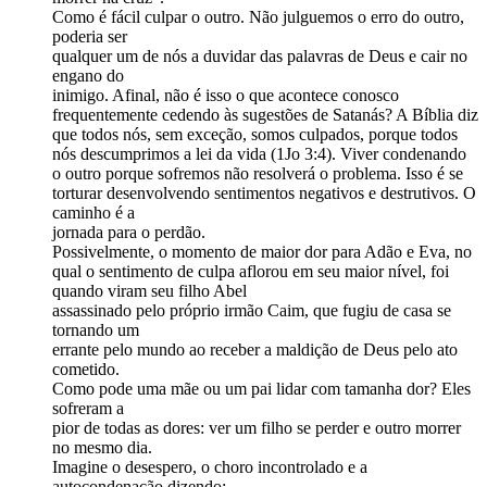
Como é fácil culpar o outro. Não julguemos o erro do outro,
poderia ser
qualquer um de nós a duvidar das palavras de Deus e cair no
engano do
inimigo. Afinal, não é isso o que acontece conosco
frequentemente cedendo às sugestões de Satanás? A Bíblia diz
que todos nós, sem exceção, somos culpados, porque todos
nós descumprimos a lei da vida (1Jo 3:4). Viver condenando
o outro porque sofremos não resolverá o problema. Isso é se
torturar desenvolvendo sentimentos negativos e destrutivos. O
caminho é a
jornada para o perdão.
Possivelmente, o momento de maior dor para Adão e Eva, no
qual o sentimento de culpa aflorou em seu maior nível, foi
quando viram seu filho Abel
assassinado pelo próprio irmão Caim, que fugiu de casa se
tornando um
errante pelo mundo ao receber a maldição de Deus pelo ato
cometido.
Como pode uma mãe ou um pai lidar com tamanha dor? Eles
sofreram a
pior de todas as dores: ver um filho se perder e outro morrer
no mesmo dia.
Imagine o desespero, o choro incontrolado e a
autocondenação dizendo: