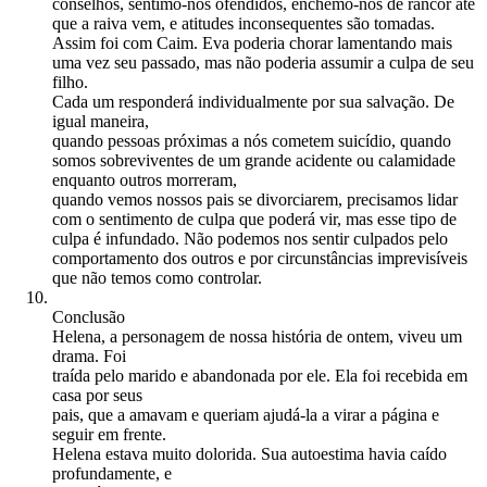
conselhos, sentimo-nos ofendidos, enchemo-nos de rancor até
que a raiva vem, e atitudes inconsequentes são tomadas.
Assim foi com Caim. Eva poderia chorar lamentando mais
uma vez seu passado, mas não poderia assumir a culpa de seu
filho.
Cada um responderá individualmente por sua salvação. De
igual maneira,
quando pessoas próximas a nós cometem suicídio, quando
somos sobreviventes de um grande acidente ou calamidade
enquanto outros morreram,
quando vemos nossos pais se divorciarem, precisamos lidar
com o sentimento de culpa que poderá vir, mas esse tipo de
culpa é infundado. Não podemos nos sentir culpados pelo
comportamento dos outros e por circunstâncias imprevisíveis
que não temos como controlar.
Conclusão
Helena, a personagem de nossa história de ontem, viveu um
drama. Foi
traída pelo marido e abandonada por ele. Ela foi recebida em
casa por seus
pais, que a amavam e queriam ajudá-la a virar a página e
seguir em frente.
Helena estava muito dolorida. Sua autoestima havia caído
profundamente, e