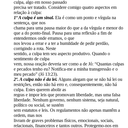
culpa, algo em nosso passado
precisa ser tratado. Considere comigo quatro aspectos em
relação à culpa:
1º A culpa é um sinal.
Ela é como um ponto e vírgula na
sentença, que nos
chama para uma pausa maior do que a da vírgula e menor do
que a do ponto-final. Pausa para uma reflexão a fim de
entendermos onde erramos, o que
nos levou a errar e a ter a humildade de pedir perdão,
corrigindo a rota. Neste
sentido, a culpa tem seu aspecto produtivo. Quando o
sentimento de culpa
vem, nossa oração deveria ser como a de Jó: “Quantas culpas
e pecados tenho eu? Notifica-me a minha transgressão e o
meu pecado” (Jó 13:23).
2º. A culpa não é da lei.
Alguns alegam que se não há lei ou
restrições, então não há erro e, consequentemente, não há
culpa. Estes querem abolir as
regras e impor leis que promovam liberdade, mas uma falsa
liberdade. Nenhum governo, nenhum sistema, seja natural,
político ou social, se sustém
sem estatutos e leis. Os regulamentos não apenas mantêm a
ordem, mas nos
livram de graves problemas físicos, emocionais, sociais,
relacionais, financeiros e tantos outros. Protegemo-nos em