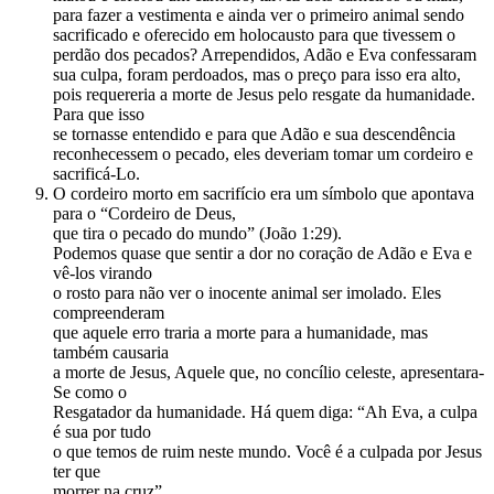
para fazer a vestimenta e ainda ver o primeiro animal sendo
sacrificado e oferecido em holocausto para que tivessem o
perdão dos pecados? Arrependidos, Adão e Eva confessaram
sua culpa, foram perdoados, mas o preço para isso era alto,
pois requereria a morte de Jesus pelo resgate da humanidade.
Para que isso
se tornasse entendido e para que Adão e sua descendência
reconhecessem o pecado, eles deveriam tomar um cordeiro e
sacrificá-Lo.
O cordeiro morto em sacrifício era um símbolo que apontava
para o “Cordeiro de Deus,
que tira o pecado do mundo” (João 1:29).
Podemos quase que sentir a dor no coração de Adão e Eva e
vê-los virando
o rosto para não ver o inocente animal ser imolado. Eles
compreenderam
que aquele erro traria a morte para a humanidade, mas
também causaria
a morte de Jesus, Aquele que, no concílio celeste, apresentara-
Se como o
Resgatador da humanidade. Há quem diga: “Ah Eva, a culpa
é sua por tudo
o que temos de ruim neste mundo. Você é a culpada por Jesus
ter que
morrer na cruz”.