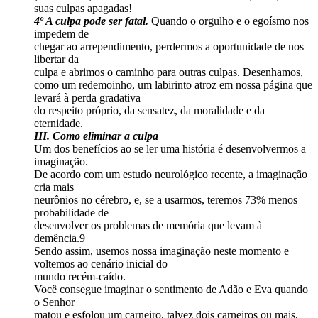
suas culpas apagadas!
4º A culpa pode ser fatal.
Quando o orgulho e o egoísmo nos
impedem de
chegar ao arrependimento, perdermos a oportunidade de nos
libertar da
culpa e abrimos o caminho para outras culpas. Desenhamos,
como um redemoinho, um labirinto atroz em nossa página que
levará à perda gradativa
do respeito próprio, da sensatez, da moralidade e da
eternidade.
III. Como eliminar a culpa
Um dos benefícios ao se ler uma história é desenvolvermos a
imaginação.
De acordo com um estudo neurológico recente, a imaginação
cria mais
neurônios no cérebro, e, se a usarmos, teremos 73% menos
probabilidade de
desenvolver os problemas de memória que levam à
demência.9
Sendo assim, usemos nossa imaginação neste momento e
voltemos ao cenário inicial do
mundo recém-caído.
Você consegue imaginar o sentimento de Adão e Eva quando
o Senhor
matou e esfolou um carneiro, talvez dois carneiros ou mais,