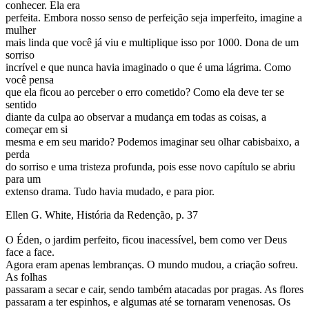
conhecer. Ela era
perfeita. Embora nosso senso de perfeição seja imperfeito, imagine a
mulher
mais linda que você já viu e multiplique isso por 1000. Dona de um
sorriso
incrível e que nunca havia imaginado o que é uma lágrima. Como
você pensa
que ela ficou ao perceber o erro cometido? Como ela deve ter se
sentido
diante da culpa ao observar a mudança em todas as coisas, a
começar em si
mesma e em seu marido? Podemos imaginar seu olhar cabisbaixo, a
perda
do sorriso e uma tristeza profunda, pois esse novo capítulo se abriu
para um
extenso drama. Tudo havia mudado, e para pior.
Ellen G. White, História da Redenção, p. 37
O Éden, o jardim perfeito, ficou inacessível, bem como ver Deus
face a face.
Agora eram apenas lembranças. O mundo mudou, a criação sofreu.
As folhas
passaram a secar e cair, sendo também atacadas por pragas. As flores
passaram a ter espinhos, e algumas até se tornaram venenosas. Os