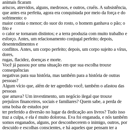
animais ficaram
ariscos, atrevidos, alguns, medrosos, e outros, cruéis. A subsistência,
que antes era perfeita, agora era conquistada por meio da força e do
sofrimento: o
maior comia o menor; do suor do rosto, o homem ganhava o pão; o
frio e
o calor se tornaram distintos; e a terra produzia com muito trabalho e
esforço. Antes, um relacionamento conjugal perfeito; depois,
desentendimentos e
conflitos. Antes, um corpo perfeito; depois, um corpo sujeito a vírus,
dores,
rugas, flacidez, doenças e morte.
Você já passou por uma situação em que sua escolha trouxe
consequências
negativas para sua história, mas também para a história de outras
pessoas?
Algum vício que, além de ter agredido você, também o afastou das
pessoas
que amava? Um investimento, um negócio ilegal que trouxe
prejuízos financeiros, sociais e familiares? Quem sabe, a perda de
uma bolsa de estudos por
ter preferido a diversão no lugar da dedicação aos livros? Tudo isso
traz a culpa, e ela é muito dolorosa. Eva foi enganada, e nós também
somos enganados, alguns, por desconhecerem o inimigo, outros, por
descuido e escolhas conscientes, e há aqueles que pensam ter a