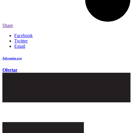
Share
Facebook
Twitter
Email
Adventist.org
é o site oficial da igreja mundial Adventista do Sétimo Dia
Ofertar