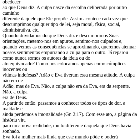
obedecer
ao que Deus diz. A culpa nasce da escolha deliberada por outro
caminho,
diferente daquele que Ele propõe. Assim acontece cada vez que
descumprimos qualquer tipo de lei, seja moral, física, social,
administrativa, etc.
Quando duvidamos do que Deus diz e descumprimos Suas
orientações, metemo-nos em apuros, sentimo-nos culpados e,
quando vemos as consequências se aproximando, queremos atenuar
nossos sentimentos empurrando a culpa para o outro. Já reparou
como nunca somos os autores da ideia ou do
ato equivocado? Como nos colocamos apenas como cúmplices
inocentes ou
vítimas indefesas? Adão e Eva tiveram essa mesma atitude. A culpa
não era de
Adão, mas de Eva. Não, a culpa não era da Eva, era da serpente.
Não, a culpa
era de Deus.
A partir de então, passamos a conhecer todos os tipos de dor, a
maldade e
ainda perdemos a imortalidade (Gn 2:17). Com esse ato, a página da
história vira
para uma nova realidade, muito diferente daquela que Deus havia
sonhado.
Eva foi a mulher mais linda que este mundo pôde e poderá