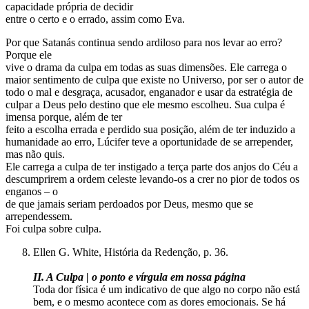
capacidade própria de decidir
entre o certo e o errado, assim como Eva.
Por que Satanás continua sendo ardiloso para nos levar ao erro?
Porque ele
vive o drama da culpa em todas as suas dimensões. Ele carrega o
maior sentimento de culpa que existe no Universo, por ser o autor de
todo o mal e desgraça, acusador, enganador e usar da estratégia de
culpar a Deus pelo destino que ele mesmo escolheu. Sua culpa é
imensa porque, além de ter
feito a escolha errada e perdido sua posição, além de ter induzido a
humanidade ao erro, Lúcifer teve a oportunidade de se arrepender,
mas não quis.
Ele carrega a culpa de ter instigado a terça parte dos anjos do Céu a
descumprirem a ordem celeste levando-os a crer no pior de todos os
enganos – o
de que jamais seriam perdoados por Deus, mesmo que se
arrependessem.
Foi culpa sobre culpa.
Ellen G. White, História da Redenção, p. 36.
II. A Culpa | o ponto e vírgula em nossa página
Toda dor física é um indicativo de que algo no corpo não está
bem, e o mesmo acontece com as dores emocionais. Se há