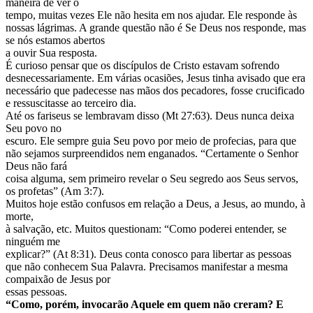
maneira de ver o
tempo, muitas vezes Ele não hesita em nos ajudar. Ele responde às
nossas lágrimas. A grande questão não é Se Deus nos responde, mas
se nós estamos abertos
a ouvir Sua resposta.
É curioso pensar que os discípulos de Cristo estavam sofrendo
desnecessariamente. Em várias ocasiões, Jesus tinha avisado que era
necessário que padecesse nas mãos dos pecadores, fosse crucificado
e ressuscitasse ao terceiro dia.
Até os fariseus se lembravam disso (Mt 27:63). Deus nunca deixa
Seu povo no
escuro. Ele sempre guia Seu povo por meio de profecias, para que
não sejamos surpreendidos nem enganados. “Certamente o Senhor
Deus não fará
coisa alguma, sem primeiro revelar o Seu segredo aos Seus servos,
os profetas” (Am 3:7).
Muitos hoje estão confusos em relação a Deus, a Jesus, ao mundo, à
morte,
à salvação, etc. Muitos questionam: “Como poderei entender, se
ninguém me
explicar?” (At 8:31). Deus conta conosco para libertar as pessoas
que não conhecem Sua Palavra. Precisamos manifestar a mesma
compaixão de Jesus por
essas pessoas.
“Como, porém, invocarão Aquele em quem não creram? E