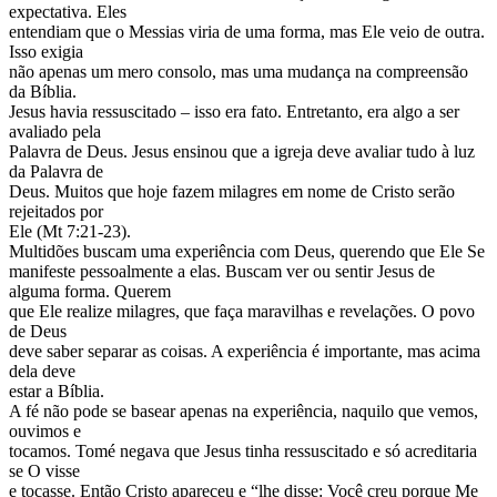
expectativa. Eles
entendiam que o Messias viria de uma forma, mas Ele veio de outra.
Isso exigia
não apenas um mero consolo, mas uma mudança na compreensão
da Bíblia.
Jesus havia ressuscitado – isso era fato. Entretanto, era algo a ser
avaliado pela
Palavra de Deus. Jesus ensinou que a igreja deve avaliar tudo à luz
da Palavra de
Deus. Muitos que hoje fazem milagres em nome de Cristo serão
rejeitados por
Ele (Mt 7:21-23).
Multidões buscam uma experiência com Deus, querendo que Ele Se
manifeste pessoalmente a elas. Buscam ver ou sentir Jesus de
alguma forma. Querem
que Ele realize milagres, que faça maravilhas e revelações. O povo
de Deus
deve saber separar as coisas. A experiência é importante, mas acima
dela deve
estar a Bíblia.
A fé não pode se basear apenas na experiência, naquilo que vemos,
ouvimos e
tocamos. Tomé negava que Jesus tinha ressuscitado e só acreditaria
se O visse
e tocasse. Então Cristo apareceu e “lhe disse: Você creu porque Me