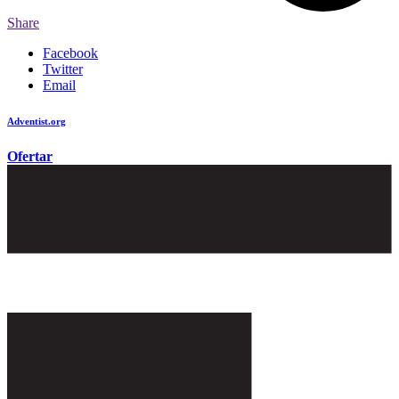
Share
Facebook
Twitter
Email
Adventist.org
é o site oficial da igreja mundial Adventista do Sétimo Dia
Ofertar