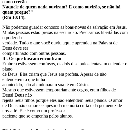
como crerão
Naquele de quem nada ouviram? E como ouvirão, se não há
quem pregue?”
(Rm 10:14).
Não podemos guardar conosco as boas-novas da salvação em Jesus.
Muitas pessoas estão presas na escuridão. Precisamos libertá-las com
o poder da
verdade. Tudo o que você ouviu aqui e aprendeu na Palavra de
Deus deve ser
compartilhado com outras pessoas.
III.
Os que buscam encontram
Embora estivessem confusos, os dois discípulos tentavam entender o
plano
de Deus. Eles criam que Jesus era profeta. Apesar de não
entenderem o que tinha
acontecido, não abandonaram sua fé em Cristo.
Mesmo que estivessem temporariamente cegos, eram filhos de
Deus! Deus não
rejeita Seus filhos porque eles não entendem Seus planos. O amor
de Deus não esmorece apesar da memória curta e da pequenez de
nossa fé. Ele é como um professor
paciente que se empenha pelos alunos.