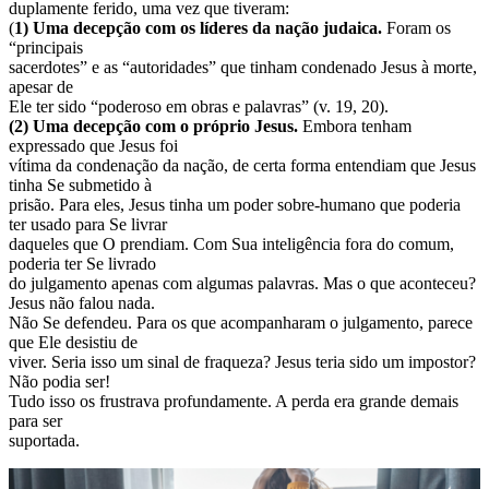
duplamente ferido, uma vez que tiveram:
(
1) Uma decepção com os líderes da nação judaica.
Foram os
“principais
sacerdotes” e as “autoridades” que tinham condenado Jesus à morte,
apesar de
Ele ter sido “poderoso em obras e palavras” (v. 19, 20).
(2) Uma decepção com o próprio Jesus.
Embora tenham
expressado que Jesus foi
vítima da condenação da nação, de certa forma entendiam que Jesus
tinha Se submetido à
prisão. Para eles, Jesus tinha um poder sobre-humano que poderia
ter usado para Se livrar
daqueles que O prendiam. Com Sua inteligência fora do comum,
poderia ter Se livrado
do julgamento apenas com algumas palavras. Mas o que aconteceu?
Jesus não falou nada.
Não Se defendeu. Para os que acompanharam o julgamento, parece
que Ele desistiu de
viver. Seria isso um sinal de fraqueza? Jesus teria sido um impostor?
Não podia ser!
Tudo isso os frustrava profundamente. A perda era grande demais
para ser
suportada.