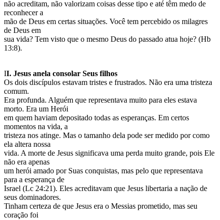
não acreditam, não valorizam coisas desse tipo e até têm medo de
reconhecer a
mão de Deus em certas situações. Você tem percebido os milagres
de Deus em
sua vida? Tem visto que o mesmo Deus do passado atua hoje? (Hb
13:8).
I
I. Jesus anela consolar Seus filhos
Os dois discípulos estavam tristes e frustrados. Não era uma tristeza
comum.
Era profunda. Alguém que representava muito para eles estava
morto. Era um Herói
em quem haviam depositado todas as esperanças. Em certos
momentos na vida, a
tristeza nos atinge. Mas o tamanho dela pode ser medido por como
ela altera nossa
vida. A morte de Jesus significava uma perda muito grande, pois Ele
não era apenas
um herói amado por Suas conquistas, mas pelo que representava
para a esperança de
Israel (Lc 24:21). Eles acreditavam que Jesus libertaria a nação de
seus dominadores.
Tinham certeza de que Jesus era o Messias prometido, mas seu
coração foi