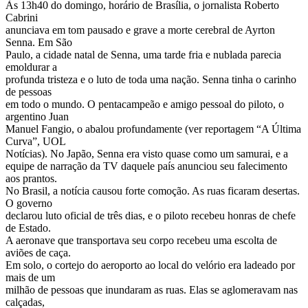
Às 13h40 do domingo, horário de Brasília, o jornalista Roberto
Cabrini
anunciava em tom pausado e grave a morte cerebral de Ayrton
Senna. Em São
Paulo, a cidade natal de Senna, uma tarde fria e nublada parecia
emoldurar a
profunda tristeza e o luto de toda uma nação. Senna tinha o carinho
de pessoas
em todo o mundo. O pentacampeão e amigo pessoal do piloto, o
argentino Juan
Manuel Fangio, o abalou profundamente (ver reportagem “A Última
Curva”, UOL
Notícias). No Japão, Senna era visto quase como um samurai, e a
equipe de narração da TV daquele país anunciou seu falecimento
aos prantos.
No Brasil, a notícia causou forte comoção. As ruas ficaram desertas.
O governo
declarou luto oficial de três dias, e o piloto recebeu honras de chefe
de Estado.
A aeronave que transportava seu corpo recebeu uma escolta de
aviões de caça.
Em solo, o cortejo do aeroporto ao local do velório era ladeado por
mais de um
milhão de pessoas que inundaram as ruas. Elas se aglomeravam nas
calçadas,