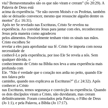
viu? Bemaventurados são os que não viram e creram” (Jo 20:29). A
Palavra de Deus está
acima da experiência. “Se não ouvem Moisés e os Profetas, também
não se deixarão convencer, mesmo que ressuscite alguém dentre os
mortos” (Lc 16:31).
Após ter Se revelado nas Escrituras, Cristo Se revelou na
experiência. Ao convidar Jesus para jantar com eles, reconheceram
Jesus pela maneira como agradeceu
pelos alimentos. Possivelmente tenham visto os sinais nas mãos.
Cristo escolheu Se
revelar a eles para aprofundar sua fé. Cristo Se importa com nossa
necessidade de
conhecê-Lo pela experiência, por isso Ele Se revela a nós. Sem
qualquer dúvida, o
conhecimento de Cristo na Bíblia nos leva a uma experiência mais
profunda com
Ele. “Não é verdade que o coração nos ardia no peito, quando Ele
nos falava pelo
caminho, quando nos explicava as Escrituras?” (Lc 24:32). Após
conhecer a Cristo
nas Escrituras, temos segurança e convicção na experiência. Quando
os dois discípulos viram a Cristo, não duvidaram, mas creram
definitivamente. Foram consolados pela Palavra, o Filho de Deus
(Jo 1:1), e pela Palavra, a Bíblia (Jo 17:17).