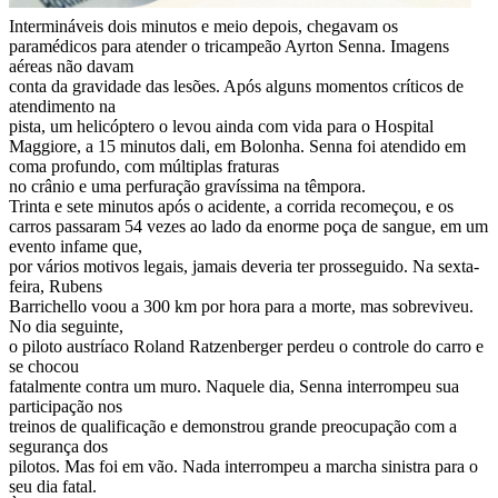
Intermináveis dois minutos e meio depois, chegavam os
paramédicos para atender o tricampeão Ayrton Senna. Imagens
aéreas não davam
conta da gravidade das lesões. Após alguns momentos críticos de
atendimento na
pista, um helicóptero o levou ainda com vida para o Hospital
Maggiore, a 15 minutos dali, em Bolonha. Senna foi atendido em
coma profundo, com múltiplas fraturas
no crânio e uma perfuração gravíssima na têmpora.
Trinta e sete minutos após o acidente, a corrida recomeçou, e os
carros passaram 54 vezes ao lado da enorme poça de sangue, em um
evento infame que,
por vários motivos legais, jamais deveria ter prosseguido. Na sexta-
feira, Rubens
Barrichello voou a 300 km por hora para a morte, mas sobreviveu.
No dia seguinte,
o piloto austríaco Roland Ratzenberger perdeu o controle do carro e
se chocou
fatalmente contra um muro. Naquele dia, Senna interrompeu sua
participação nos
treinos de qualificação e demonstrou grande preocupação com a
segurança dos
pilotos. Mas foi em vão. Nada interrompeu a marcha sinistra para o
seu dia fatal.