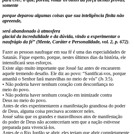
somente
porque deparou algumas coisas que sua inteligência finita não
apreende,
será abandonado à atmosfera
glacial da incredulidade e da dúvida, vindo a experimentar o
naufrágio da fé” (Mente, Caráter e Personalidade, vol. 2, p. 672)
.
Fazer as pessoas naufragar em sua fé é uma das especialidades de
Satanás. Fique esperto, porque, nestes últimos dias da história, ele
intensificará seus esforços.
Existe algo muito importante que Josué faz antes de encararem
aquele tremendo desafio. Ele diz ao povo: “Santificai-vos, porque
amanhã o Senhor fará maravilhas no meio de vós” (Js 3:5).
• Não poderia haver nenhum coração com desconfiança no
meio do povo.
• Não poderia haver nenhum coração em inimizade contra
Deus no meio do povo.
Antes de eles experimentarem a manifestação grandiosa do poder
de Deus, alguma coisa precisava acontecer neles.
Josué sabia que os grandes e maravilhosos atos de manifestação
do poder de Deus não aconteceriam sem que a nação estivesse
preparada para vivenciá-los.
Antes de o Rio Jordão se abrir, eles teriam que abrir completamente