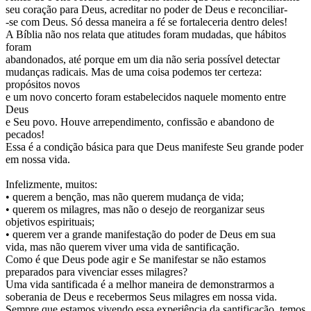
seu coração para Deus, acreditar no poder de Deus e reconciliar-
-se com Deus. Só dessa maneira a fé se fortaleceria dentro deles!
A Bíblia não nos relata que atitudes foram mudadas, que hábitos
foram
abandonados, até porque em um dia não seria possível detectar
mudanças radicais. Mas de uma coisa podemos ter certeza:
propósitos novos
e um novo concerto foram estabelecidos naquele momento entre
Deus
e Seu povo. Houve arrependimento, confissão e abandono de
pecados!
Essa é a condição básica para que Deus manifeste Seu grande poder
em nossa vida.
Infelizmente, muitos:
• querem a benção, mas não querem mudança de vida;
• querem os milagres, mas não o desejo de reorganizar seus
objetivos espirituais;
• querem ver a grande manifestação do poder de Deus em sua
vida, mas não querem viver uma vida de santificação.
Como é que Deus pode agir e Se manifestar se não estamos
preparados para vivenciar esses milagres?
Uma vida santificada é a melhor maneira de demonstrarmos a
soberania de Deus e recebermos Seus milagres em nossa vida.
Sempre que estamos vivendo essa experiência da santificação, temos