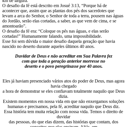
km de largura.
O desafio da fé está descrito em Josué 3:13, “Porque há de
acontecer que, assim que as plantas dos pés dos sacerdotes que
levam a arca do Senhor, o Senhor de toda a terra, pousem nas águas
do Jordão, serão elas cortadas, a saber, as que vem de cima, e se
amontoarão”.
O desafio da fé era: “Coloque os pés nas águas, e elas serão
cortadas!” Humanamente falando, uma impossibilidade.
Esse foi sem dúvida o maior desafio daquela geração que havia
nascido no deserto durante aqueles últimos 40 anos.
Duvidar de Deus e não acreditar em Sua Palavra fez
com que toda a geração anterior morresse no
deserto e o povo peregrinasse por 40 anos.
Eles já haviam presenciado vários atos do poder de Deus, mas agora
havia chegado
a hora de demonstrar se eles confiavam totalmente naquilo que Deus
dizia.
Existem momentos em nossa vida em que não enxergamos soluções
humanas e precisamos, pela fé, acreditar naquilo que Deus diz.
Essa história tem muita relação com nossa vida. Temos o direito de
duvidar
das pessoas, do que elas dizem, das histórias que contam, dos
conceitos que elas ensinam. Aliás, em