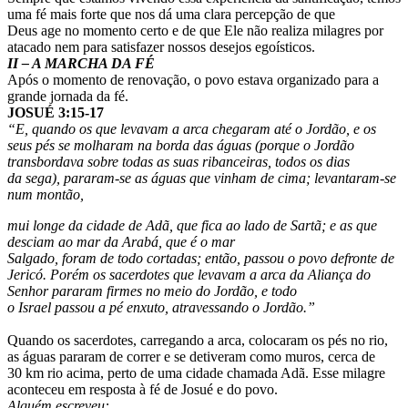
uma fé mais forte que nos dá uma clara percepção de que
Deus age no momento certo e de que Ele não realiza milagres por
atacado nem para satisfazer nossos desejos egoísticos.
II – A MARCHA DA FÉ
Após o momento de renovação, o povo estava organizado para a
grande jornada da fé.
JOSUÉ 3:15-17
“E, quando os que levavam a arca chegaram até o Jordão, e os
seus pés se molharam na borda das águas (porque o Jordão
transbordava sobre todas as suas ribanceiras, todos os dias
da sega), pararam-se as águas que vinham de cima; levantaram-se
num montão,
mui longe da cidade de Adã, que fica ao lado de Sartã; e as que
desciam ao mar da Arabá, que é o mar
Salgado, foram de todo cortadas; então, passou o povo defronte de
Jericó. Porém os sacerdotes que levavam a arca da Aliança do
Senhor pararam firmes no meio do Jordão, e todo
o Israel passou a pé enxuto, atravessando o Jordão.”
Quando os sacerdotes, carregando a arca, colocaram os pés no rio,
as águas pararam de correr e se detiveram como muros, cerca de
30 km rio acima, perto de uma cidade chamada Adã. Esse milagre
aconteceu em resposta à fé de Josué e do povo.
Alguém escreveu: