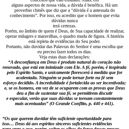
alguns aspectos de nossa vida, a dúvida é benéfica. Há um
proverbio chinês que diz que a “dúvida é a antessala do
conhecimento”. Por isso, eu acredito que o homem que evita
dúvidas nunca
terá certezas.
Porém, no âmbito de quem é Deus, de Sua capacidade de realizar,
operar milagres e maravilhas, o quadro muda de figura. A história
está repleta de evidências do Seu poder.
Portanto, não duvidar das Palavras do Senhor é uma escolha que
eu preciso fazer todos os dias.
Veja estas duas declarações:
“A desconfiança em Deus é produto natural do coração não
renovado, que está em inimizade com Ele. A fé, porém, é inspirada
pelo Espírito Santo, e unicamente florescerá à medida que for
acalentada. Ninguém se pode tornar forte na fé sem
esforço decidido. A incredulidade é fortalecida ao ser incentivada;
e, se os homens, em vez de se ocuparem com as provas que Deus
deu a fim de sustentar sua fé, se permitirem discutir
e especular, verão que suas dúvidas se tornam constantemente
mais acentuadas” (O Grande Conflito, p. 440 e 441).
“Os que querem duvidar têm suficiente oportunidade para
isso… Deus dá aos espíritos sinceros suficientes evidências
para crer; o que, porém, voltar os olhos da força dessas provas,