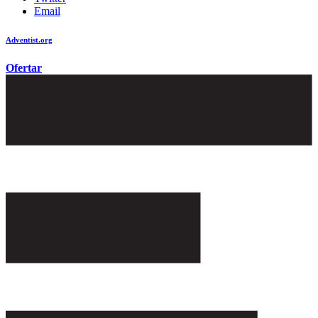
Email
Adventist.org
é o site oficial da igreja mundial Adventista do Sétimo Dia
Ofertar