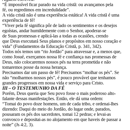
“É impossível ficar parado na vida cristã: ou avançamos pela
fé, ou regredimos em incredulidade”.
A vida cristã não é uma experiência estática! A vida cristã é uma
experiência de fé!
“Viver pela fé significa pôr de lado os sentimentos e os desejos
egoístas, andar humildemente com o Senhor, apoderar-se
de Suas promessas e aplicá-las a todas as ocasiões, crendo
que Deus executará Seus planos e propósitos em nosso coração e
vida” (Fundamentos da Educação Cristã, p. 341, 342).
Todos nós temos um “rio Jordão” para atravessar e, a menos que,
como Josué, exerçamos nossa fé e confiança nas promessas de
Deus, não colocaremos nossos pés na terra prometida e não
tomaremos posse da nossa herança.
Precisamos dar um passo de fé! Precisamos “molhar os pés”. Se
não “molharmos nossos pés”, é pouco provável que tenhamos
grandes progressos em nossa vida e serviço para Cristo.
III – O TESTEMUNHO DA FÉ
Porém, Deus queria que Seu povo fosse o mais poderoso alto-
falante dessas manifestações. Então, ele dá uma ordem:
“Tomai do povo doze homens, um de cada tribo, e ordenai-lhes
dizendo: Daqui do meio do Jordão, do lugar onde, parados,
pousaram os pés dos sacerdotes, tomai 12 pedras; e levai-as
convosco e depositai-as no alojamento em que haveis de passar a
noite” (Js 4:2, 3).