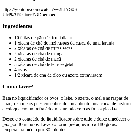
https://youtube.com/watch?v=2LfYS0S–
UM%3Ffeature%3Doembed
Ingredientes
10 fatias de pão rústico italiano
1 xícara de chá de mel raspas da casca de uma laranja
2 xícaras de chá de frutas secas
2 xícaras de chá de manga
2 xícaras de chá de maçã
3 xícaras de chá de leite vegetal
4 ovos
1/2 xícara de chá de óleo ou azeite extravirgem
Como fazer?
Bata no liquidificador os ovos, o leite, o azeite, o mel e as raspas de
laranja. Corte os pães em cubos do tamanho de uma caixa de fósforo
e coloque em um refratário, misturando com as frutas picadas.
Despeje o conteúdo do liquidificador sobre tudo e deixe umedecer o
pão por 30 minutos. Leve ao forno pré-aquecido a 180 graus,
temperatura média por 30 minutos.