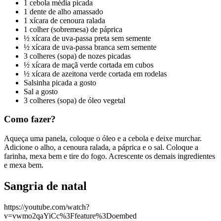
1 cebola média picada
1 dente de alho amassado
1 xícara de cenoura ralada
1 colher (sobremesa) de páprica
½ xícara de uva-passa preta sem semente
½ xícara de uva-passa branca sem semente
3 colheres (sopa) de nozes picadas
½ xícara de maçã verde cortada em cubos
½ xícara de azeitona verde cortada em rodelas
Salsinha picada a gosto
Sal a gosto
3 colheres (sopa) de óleo vegetal
Como fazer?
Aqueça uma panela, coloque o óleo e a cebola e deixe murchar.
Adicione o alho, a cenoura ralada, a páprica e o sal. Coloque a
farinha, mexa bem e tire do fogo. Acrescente os demais ingredientes
e mexa bem.
Sangria de natal
https://youtube.com/watch?
v=vwmo2qaYiCc%3Ffeature%3Doembed