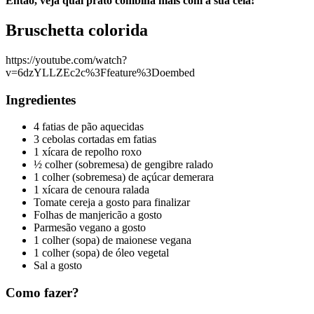
Então, veja qual prato combina mais com a sua ceia!
Bruschetta colorida
https://youtube.com/watch?
v=6dzYLLZEc2c%3Ffeature%3Doembed
Ingredientes
4 fatias de pão aquecidas
3 cebolas cortadas em fatias
1 xícara de repolho roxo
½ colher (sobremesa) de gengibre ralado
1 colher (sobremesa) de açúcar demerara
1 xícara de cenoura ralada
Tomate cereja a gosto para finalizar
Folhas de manjericão a gosto
Parmesão vegano a gosto
1 colher (sopa) de maionese vegana
1 colher (sopa) de óleo vegetal
Sal a gosto
Como fazer?