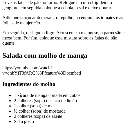
Leve as fatias de pão ao forno. Refogue em uma frigideira o
gengibre, em seguida coloque a cebola, o sal e deixe dourar.
Adicione o açúcar demerara, o repolho, a cenoura, os tomates e as
folhas de manjericão.
Em seguida, desligue o fogo. Acrescente a maionese, o parmesão e
mexa bem. Por fim, coloque essa mistura sobre as fatias de pão
quente.
Salada com molho de manga
https://youtube.com/watch?
v=qnbYjT3fARQ%3Ffeature%3Doembed
Ingredientes do molho
1 xícara de manga cortada em cubos
2 colheres (sopa) de suco de limão
1 colher (sopa) de mel
½ colher (sopa) de mostarda
2 colheres (sopa) de azeite
Sal a gosto