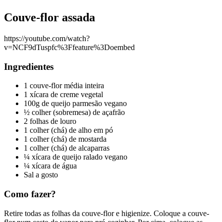
Couve-flor assada
https://youtube.com/watch?
v=NCF9dTuspfc%3Ffeature%3Doembed
Ingredientes
1 couve-flor média inteira
1 xícara de creme vegetal
100g de queijo parmesão vegano
½ colher (sobremesa) de açafrão
2 folhas de louro
1 colher (chá) de alho em pó
1 colher (chá) de mostarda
1 colher (chá) de alcaparras
¼ xícara de queijo ralado vegano
¼ xícara de água
Sal a gosto
Como fazer?
Retire todas as folhas da couve-flor e higienize. Coloque a couve-