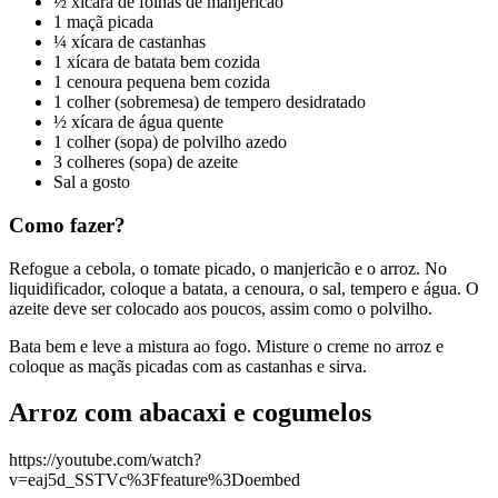
½ xícara de folhas de manjericão
1 maçã picada
¼ xícara de castanhas
1 xícara de batata bem cozida
1 cenoura pequena bem cozida
1 colher (sobremesa) de tempero desidratado
½ xícara de água quente
1 colher (sopa) de polvilho azedo
3 colheres (sopa) de azeite
Sal a gosto
Como fazer?
Refogue a cebola, o tomate picado, o manjericão e o arroz. No
liquidificador, coloque a batata, a cenoura, o sal, tempero e água. O
azeite deve ser colocado aos poucos, assim como o polvilho.
Bata bem e leve a mistura ao fogo. Misture o creme no arroz e
coloque as maçãs picadas com as castanhas e sirva.
Arroz com abacaxi e cogumelos
https://youtube.com/watch?
v=eaj5d_SSTVc%3Ffeature%3Doembed