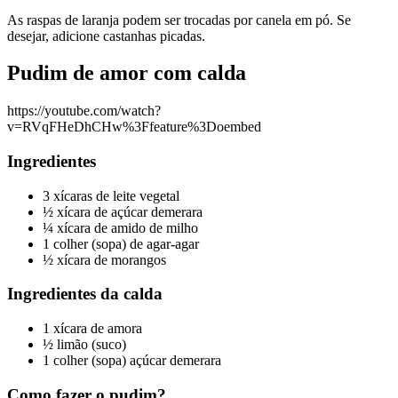
As raspas de laranja podem ser trocadas por canela em pó. Se
desejar, adicione castanhas picadas.
Pudim de amor com calda
https://youtube.com/watch?
v=RVqFHeDhCHw%3Ffeature%3Doembed
Ingredientes
3 xícaras de leite vegetal
½ xícara de açúcar demerara
¼ xícara de amido de milho
1 colher (sopa) de agar-agar
½ xícara de morangos
Ingredientes da calda
1 xícara de amora
½ limão (suco)
1 colher (sopa) açúcar demerara
Como fazer o pudim?