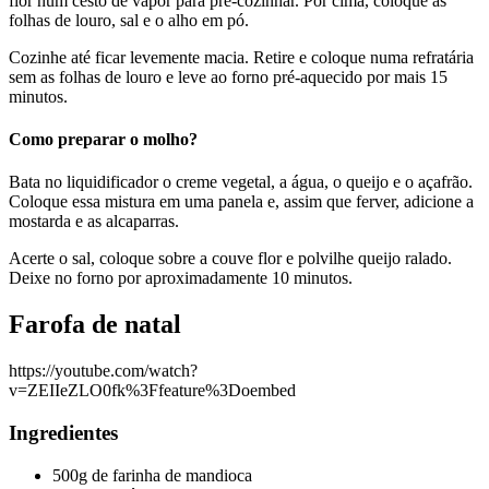
flor num cesto de vapor para pré-cozinhar. Por cima, coloque as
folhas de louro, sal e o alho em pó.
Cozinhe até ficar levemente macia. Retire e coloque numa refratária
sem as folhas de louro e leve ao forno pré-aquecido por mais 15
minutos.
Como preparar o molho?
Bata no liquidificador o creme vegetal, a água, o queijo e o açafrão.
Coloque essa mistura em uma panela e, assim que ferver, adicione a
mostarda e as alcaparras.
Acerte o sal, coloque sobre a couve flor e polvilhe queijo ralado.
Deixe no forno por aproximadamente 10 minutos.
Farofa de natal
https://youtube.com/watch?
v=ZEIIeZLO0fk%3Ffeature%3Doembed
Ingredientes
500g de farinha de mandioca