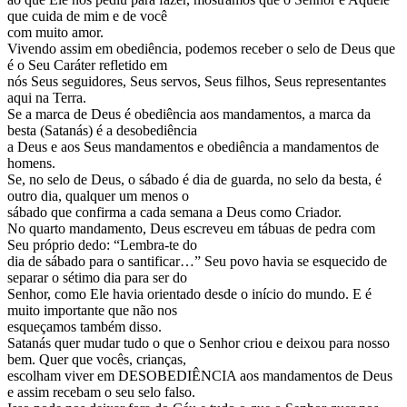
que cuida de mim e de você
com muito amor.
Vivendo assim em obediência, podemos receber o selo de Deus que
é o Seu Caráter refletido em
nós Seus seguidores, Seus servos, Seus filhos, Seus representantes
aqui na Terra.
Se a marca de Deus é obediência aos mandamentos, a marca da
besta (Satanás) é a desobediência
a Deus e aos Seus mandamentos e obediência a mandamentos de
homens.
Se, no selo de Deus, o sábado é dia de guarda, no selo da besta, é
outro dia, qualquer um menos o
sábado que confirma a cada semana a Deus como Criador.
No quarto mandamento, Deus escreveu em tábuas de pedra com
Seu próprio dedo: “Lembra-te do
dia de sábado para o santificar…” Seu povo havia se esquecido de
separar o sétimo dia para ser do
Senhor, como Ele havia orientado desde o início do mundo. E é
muito importante que não nos
esqueçamos também disso.
Satanás quer mudar tudo o que o Senhor criou e deixou para nosso
bem. Quer que vocês, crianças,
escolham viver em DESOBEDIÊNCIA aos mandamentos de Deus
e assim recebam o seu selo falso.