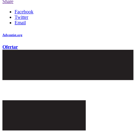
Share
Facebook
Twitter
Email
Adventist.org
é o site oficial da igreja mundial Adventista do Sétimo Dia
Ofertar