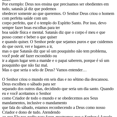
Por exemplo: Deus nos ensina que precisamos ser obedientes em
tudo, satanás já diz que podemos
obedecer somente ao que queremos. O Senhor Deus criou o homem
com perfeita saúde com um
corpo perfeito, que é o templo do Espírito Santo. Por isso, devo
sempre fazer boas escolhas para ter
boa saúde física e mental. Satanás diz que o corpo é meu e que
posso comer e beber o que quiser
e quando quiser. O Senhor pede que sejamos puros e que cuidemos
do que ouvir, ver e lugares a ir,
mas o que Satanás diz que só um pouquinho não tem problema,
você pode até fazer escondido ou
ir a algum lugar sem a mamãe e o papai saberem, porque é só um
pouquinho que não faz mal.
Mas o que seria o selo de Deus? Vamos entender…
O Senhor criou o mundo em seis dias e no sétimo dia descansou.
Deus escolheu o sábado para ser
separado dos outros dias, decidindo que seria um dia santo. Quando
eu e você aceitamos o Senhor
como Criador de todo o mundo e se obedecemos aos Seus
mandamentos, inclusive o mandamento
que fala do sábado, estamos reconhecendo a Deus como nosso
Criador e dono de tudo. Atendendo
ao que Ele nos pediu para fazer, mostramos que o Senhor é Aquele