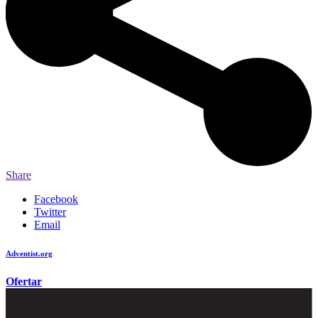
Share
Facebook
Twitter
Email
Adventist.org
é o site oficial da igreja mundial Adventista do Sétimo Dia
Ofertar