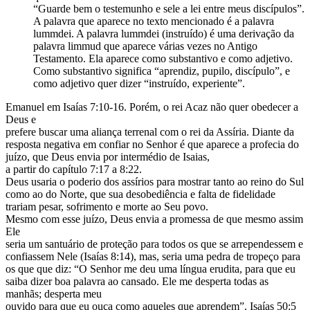
“Guarde bem o testemunho e sele a lei entre meus discípulos”.
A palavra que aparece no texto mencionado é a palavra
lummdei. A palavra lummdei (instruído) é uma derivação da
palavra limmud que aparece várias vezes no Antigo
Testamento. Ela aparece como substantivo e como adjetivo.
Como substantivo significa “aprendiz, pupilo, discípulo”, e
como adjetivo quer dizer “instruído, experiente”.
Emanuel em Isaías 7:10-16. Porém, o rei Acaz não quer obedecer a
Deus e
prefere buscar uma aliança terrenal com o rei da Assíria. Diante da
resposta negativa em confiar no Senhor é que aparece a profecia do
juízo, que Deus envia por intermédio de Isaias,
a partir do capítulo 7:17 a 8:22.
Deus usaria o poderio dos assírios para mostrar tanto ao reino do Sul
como ao do Norte, que sua desobediência e falta de fidelidade
trariam pesar, sofrimento e morte ao Seu povo.
Mesmo com esse juízo, Deus envia a promessa de que mesmo assim
Ele
seria um santuário de proteção para todos os que se arrependessem e
confiassem Nele (Isaías 8:14), mas, seria uma pedra de tropeço para
os que que diz: “O Senhor me deu uma língua erudita, para que eu
saiba dizer boa palavra ao cansado. Ele me desperta todas as
manhãs; desperta meu
ouvido para que eu ouça como aqueles que aprendem”. Isaías 50:5