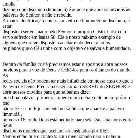
amplia
dizendo que discípulo (limmudai) é aquele que abre os ouvidos às
palavras do Senhor, e não é rebelde.
A maior identificação com o conceito de limmudei ou discípulo, é
estar
disposto a ser ensinado pelo Senhor, o próprio Cristo. Cristo é o
servo sofredor em Isaías 50. Ele é nosso máximo exemplo de
alguém que esteve disposto a aceitar e obedecer a todos
os planos que o Céu tinha com o objetivo de salvar a humanidade.
Dentro da família cristã precisamos estar dispostos a abrir nossos
ouvidos para a voz de Deus e fechá-los para os ditames do mundo.
As
redes sociais não podem ter mais influência em nossa casa do que a
Palavra de Deus. Precisamos ser como o SERVO do SENHOR e
abrir nossos ouvidos para que saibamos dizer
uma boa palavra, primeiro a quem mora debaixo de nosso próprio
teto
não o fizessem. É justamente nessa ótica que aparece a palavra
limmudâi,
no verso 16, onde Deus está pedindo para selar Suas palavras entre
Seus
discípulos (aqueles que aceitam ser ensinados por Ele).
Vemos então que o contexto aqui mencionado para a palavra