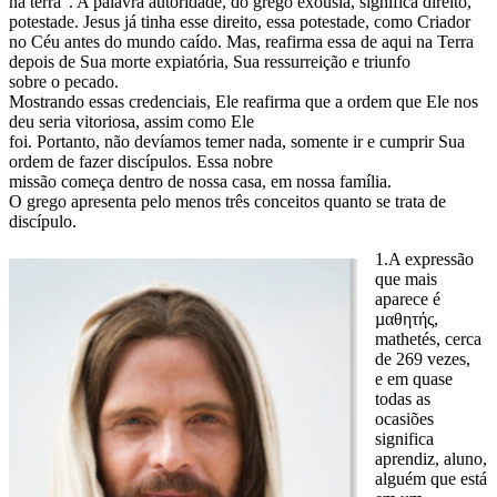
na terra”. A palavra autoridade, do grego exousía, significa direito,
potestade. Jesus já tinha esse direito, essa potestade, como Criador
no Céu antes do mundo caído. Mas, reafirma essa de aqui na Terra
depois de Sua morte expiatória, Sua ressurreição e triunfo
sobre o pecado.
Mostrando essas credenciais, Ele reafirma que a ordem que Ele nos
deu seria vitoriosa, assim como Ele
foi. Portanto, não devíamos temer nada, somente ir e cumprir Sua
ordem de fazer discípulos. Essa nobre
missão começa dentro de nossa casa, em nossa família.
O grego apresenta pelo menos três conceitos quanto se trata de
discípulo.
1.A expressão
que mais
aparece é
µαθητής,
mathetés, cerca
de 269 vezes,
e em quase
todas as
ocasiões
significa
aprendiz, aluno,
alguém que está