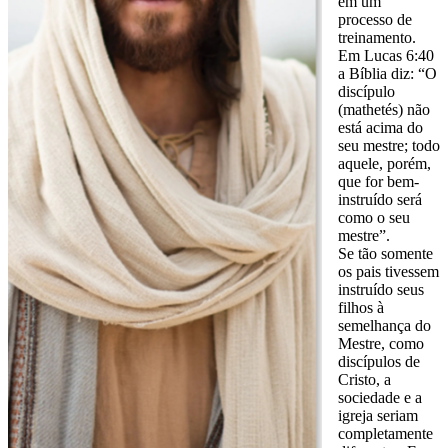
em um
processo de
treinamento.
Em Lucas 6:40
a Bíblia diz: “O
discípulo
(mathetés) não
está acima do
seu mestre; todo
aquele, porém,
que for bem-
instruído será
como o seu
mestre”.
Se tão somente
os pais tivessem
instruído seus
filhos à
semelhança do
Mestre, como
discípulos de
Cristo, a
sociedade e a
igreja seriam
completamente