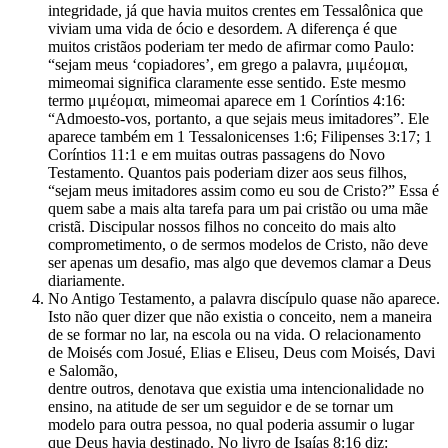
integridade, já que havia muitos crentes em Tessalônica que
viviam uma vida de ócio e desordem. A diferença é que
muitos cristãos poderiam ter medo de afirmar como Paulo:
“sejam meus ‘copiadores’, em grego a palavra, μιμέομαι,
mimeomai significa claramente esse sentido. Este mesmo
termo μιμέομαι, mimeomai aparece em 1 Coríntios 4:16:
“Admoesto-vos, portanto, a que sejais meus imitadores”. Ele
aparece também em 1 Tessalonicenses 1:6; Filipenses 3:17; 1
Coríntios 11:1 e em muitas outras passagens do Novo
Testamento. Quantos pais poderiam dizer aos seus filhos,
“sejam meus imitadores assim como eu sou de Cristo?” Essa é
quem sabe a mais alta tarefa para um pai cristão ou uma mãe
cristã. Discipular nossos filhos no conceito do mais alto
comprometimento, o de sermos modelos de Cristo, não deve
ser apenas um desafio, mas algo que devemos clamar a Deus
diariamente.
No Antigo Testamento, a palavra discípulo quase não aparece.
Isto não quer dizer que não existia o conceito, nem a maneira
de se formar no lar, na escola ou na vida. O relacionamento
de Moisés com Josué, Elias e Eliseu, Deus com Moisés, Davi
e Salomão,
dentre outros, denotava que existia uma intencionalidade no
ensino, na atitude de ser um seguidor e de se tornar um
modelo para outra pessoa, no qual poderia assumir o lugar
que Deus havia destinado. No livro de Isaías 8:16 diz: