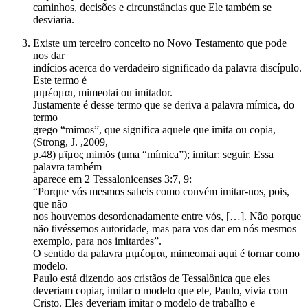
caminhos, decisões e circunstâncias que Ele também se
desviaria.
Existe um terceiro conceito no Novo Testamento que pode
nos dar
indícios acerca do verdadeiro significado da palavra discípulo.
Este termo é
μιμέομαι, mimeotai ou imitador.
Justamente é desse termo que se deriva a palavra mímica, do
termo
grego “mimos”, que significa aquele que imita ou copia,
(Strong, J. ,2009,
p.48) μῖμος mimŏs (uma “mímica”); imitar: seguir. Essa
palavra também
aparece em 2 Tessalonicenses 3:7, 9:
“Porque vós mesmos sabeis como convém imitar-nos, pois,
que não
nos houvemos desordenadamente entre vós, […]. Não porque
não tivéssemos autoridade, mas para vos dar em nós mesmos
exemplo, para nos imitardes”.
O sentido da palavra μιμέομαι, mimeomai aqui é tornar como
modelo.
Paulo está dizendo aos cristãos de Tessalônica que eles
deveriam copiar, imitar o modelo que ele, Paulo, vivia com
Cristo. Eles deveriam imitar o modelo de trabalho e