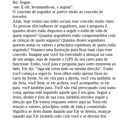
lhe: Segue-
-me. E ele, levantando-se, o seguiu”.
O conceito de seguidor se parece muito ao conceito de
torcedor.
Aliás, hoje vemos nas redes sociais esse conceito muito claro.
As pessoas têm milhares de seguidores, mas a pergunta é,
quantos destes estão dispostos a seguir o estilo de vida de
quem seguem? Quantos seguidores estão comprometidos com
as crenças de quem seguem? Quantos destes seguidores
querem imitar os valores e princípios espirituais de quem estão
seguindo? Vejamos uma ilustração para ficar mais claro esse
conceito. Imagine que você foi convidado a almoçar na casa
de um amigo, mas de repente o GPS do seu carro para de
funcionar. Então, você para e pergunta para outro motorista ao
lado. Ele diz: “siga-me estou indo na mesma direção”. Então
você começa a segui-lo. Seus olhos estão apenas fixos no
carro da frente. Se ele vira para a direita, você vira também; se
ele freia, você freia; se ele acelera, você acompanha; se ele
para, você também para. Você não está preocupado com outra
coisa, apenas está seguindo aquele que é seu guia. Seguir a
Jesus, dentro e fora de sua casa, também envolve seguir a
direção que Ele tomou enquanto esteve aqui na Terra em
relação a valores, princípios, estilo de vida e cosmovisão.
Significa se deter diante daquilo que Ele se deteria, avançar
naquilo que Ele promete estar com você e se desviar dos