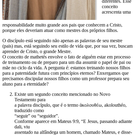
diferentes. Esse
conceito
acrescenta uma
responsabilidade muito grande aos pais que conhecem a Cristo,
porque eles deveriam atuar como mestres dos próprios filhos.
O discípulo está seguindo não apenas as palavras de seu mestre
(pais) mas, está seguindo seu estilo de vida que, por sua vez, buscam
aprender de Cristo, o grande Mestre.
O conceito de mathetés envolve o fato de alguém estar em processo
de treinamento ou de preparo para um dia assumir o papel de pai ou
mãe no ciclo da vida. A pergunta é: estamos treinando nossos filhos
para a paternidade futura com princípios eternos? Enxergamos que
precisamos discipular nossos filhos como um professor prepara seu
aluno para a eternidade?
Existe um segundo conceito mencionado no Novo
Testamento para
a palavra discípulo, que é o termo ἀκολουθέω, akolouthéo,
traduzido como
“seguir” ou “seguidor”.
Conforme aparece em Mateus 9:9, “E Jesus, passando adiante
dali, viu
assentado na alfândega um homem, chamado Mateus, e disse-