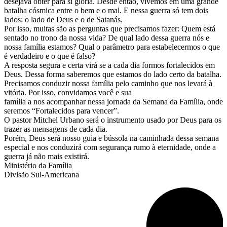
desejava obter para si glória. Desde então, vivemos em uma grande
batalha cósmica entre o bem e o mal. E nessa guerra só tem dois
lados: o lado de Deus e o de Satanás.
Por isso, muitas são as perguntas que precisamos fazer: Quem está
sentado no trono da nossa vida? De qual lado dessa guerra nós e
nossa família estamos? Qual o parâmetro para estabelecermos o que
é verdadeiro e o que é falso?
A resposta segura e certa virá se a cada dia formos fortalecidos em
Deus. Dessa forma saberemos que estamos do lado certo da batalha.
Precisamos conduzir nossa família pelo caminho que nos levará à
vitória. Por isso, convidamos você e sua
família a nos acompanhar nessa jornada da Semana da Família, onde
seremos “Fortalecidos para vencer”.
O pastor Mitchel Urbano será o instrumento usado por Deus para os
trazer as mensagens de cada dia.
Porém, Deus será nosso guia e bússola na caminhada dessa semana
especial e nos conduzirá com segurança rumo à eternidade, onde a
guerra já não mais existirá.
Ministério da Família
Divisão Sul-Americana