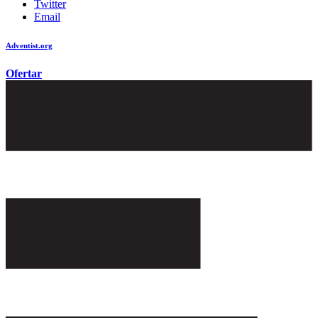
Twitter
Email
Adventist.org
é o site oficial da igreja mundial Adventista do Sétimo Dia
Ofertar