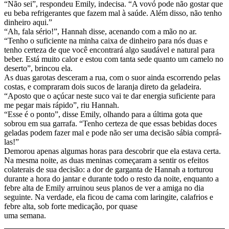
“Não sei”, respondeu Emily, indecisa. “A vovó pode não gostar que
eu beba refrigerantes que fazem mal à saúde. Além disso, não tenho
dinheiro aqui.”
“Ah, fala sério!”, Hannah disse, acenando com a mão no ar.
“Tenho o suficiente na minha caixa de dinheiro para nós duas e
tenho certeza de que você encontrará algo saudável e natural para
beber. Está muito calor e estou com tanta sede quanto um camelo no
deserto”, brincou ela.
As duas garotas desceram a rua, com o suor ainda escorrendo pelas
costas, e compraram dois sucos de laranja direto da geladeira.
“Aposto que o açúcar neste suco vai te dar energia suficiente para
me pegar mais rápido”, riu Hannah.
“Esse é o ponto”, disse Emily, olhando para a última gota que
sobrou em sua garrafa. “Tenho certeza de que essas bebidas doces
geladas podem fazer mal e pode não ser uma decisão sábia comprá-
las!”
Demorou apenas algumas horas para descobrir que ela estava certa.
Na mesma noite, as duas meninas começaram a sentir os efeitos
colaterais de sua decisão: a dor de garganta de Hannah a torturou
durante a hora do jantar e durante todo o resto da noite, enquanto a
febre alta de Emily arruinou seus planos de ver a amiga no dia
seguinte. Na verdade, ela ficou de cama com laringite, calafrios e
febre alta, sob forte medicação, por quase
uma semana.