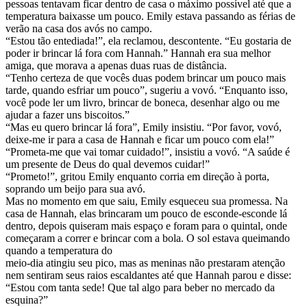
pessoas tentavam ficar dentro de casa o máximo possível até que a
temperatura baixasse um pouco. Emily estava passando as férias de
verão na casa dos avós no campo.
“Estou tão entediada!”, ela reclamou, descontente. “Eu gostaria de
poder ir brincar lá fora com Hannah.” Hannah era sua melhor
amiga, que morava a apenas duas ruas de distância.
“Tenho certeza de que vocês duas podem brincar um pouco mais
tarde, quando esfriar um pouco”, sugeriu a vovó. “Enquanto isso,
você pode ler um livro, brincar de boneca, desenhar algo ou me
ajudar a fazer uns biscoitos.”
“Mas eu quero brincar lá fora”, Emily insistiu. “Por favor, vovó,
deixe-me ir para a casa de Hannah e ficar um pouco com ela!”
“Prometa-me que vai tomar cuidado!”, insistiu a vovó. “A saúde é
um presente de Deus do qual devemos cuidar!”
“Prometo!”, gritou Emily enquanto corria em direção à porta,
soprando um beijo para sua avó.
Mas no momento em que saiu, Emily esqueceu sua promessa. Na
casa de Hannah, elas brincaram um pouco de esconde-esconde lá
dentro, depois quiseram mais espaço e foram para o quintal, onde
começaram a correr e brincar com a bola. O sol estava queimando
quando a temperatura do
meio-dia atingiu seu pico, mas as meninas não prestaram atenção
nem sentiram seus raios escaldantes até que Hannah parou e disse:
“Estou com tanta sede! Que tal algo para beber no mercado da
esquina?”