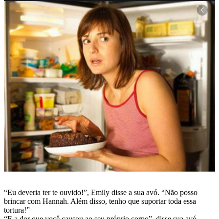
“Eu deveria ter te ouvido!”, Emily disse a sua avó. “Não posso
brincar com Hannah. Além disso, tenho que suportar toda essa
tortura!”
“E a dor que você causou ao seu próprio corpo”, disse sua avó.