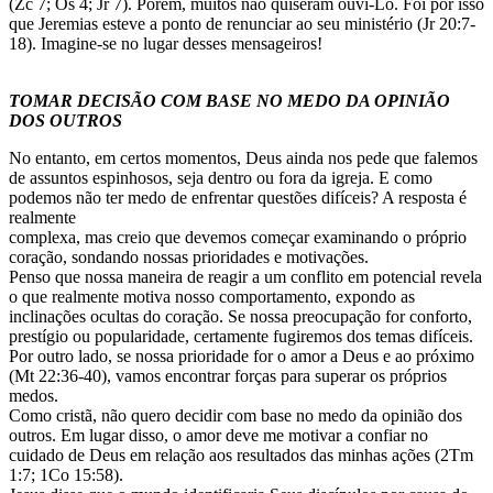
(Zc 7; Os 4; Jr 7). Porém, muitos não quiseram ouvi-Lo. Foi por isso
que Jeremias esteve a ponto de renunciar ao seu ministério (Jr 20:7-
18). Imagine-se no lugar desses mensageiros!
TOMAR DECISÃO COM BASE NO MEDO DA OPINIÃO
DOS OUTROS
No entanto, em certos momentos, Deus ainda nos pede que falemos
de assuntos espinhosos, seja dentro ou fora da igreja. E como
podemos não ter medo de enfrentar questões difíceis? A resposta é
realmente
complexa, mas creio que devemos começar examinando o próprio
coração, sondando nossas prioridades e motivações.
Penso que nossa maneira de reagir a um conflito em potencial revela
o que realmente motiva nosso comportamento, expondo as
inclinações ocultas do coração. Se nossa preocupação for conforto,
prestígio ou popularidade, certamente fugiremos dos temas difíceis.
Por outro lado, se nossa prioridade for o amor a Deus e ao próximo
(Mt 22:36-40), vamos encontrar forças para superar os próprios
medos.
Como cristã, não quero decidir com base no medo da opinião dos
outros. Em lugar disso, o amor deve me motivar a confiar no
cuidado de Deus em relação aos resultados das minhas ações (2Tm
1:7; 1Co 15:58).