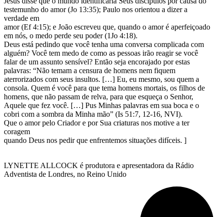
Jesus disse que o mundo identificaria Seus discípulos por causa do
testemunho do amor (Jo 13:35); Paulo nos orientou a dizer a
verdade em
amor (Ef 4:15); e João escreveu que, quando o amor é aperfeiçoado
em nós, o medo perde seu poder (1Jo 4:18).
Deus está pedindo que você tenha uma conversa complicada com
alguém? Você tem medo de como as pessoas irão reagir se você
falar de um assunto sensível? Então seja encorajado por estas
palavras: “Não temam a censura de homens nem fiquem
aterrorizados com seus insultos. […] Eu, eu mesmo, sou quem a
consola. Quem é você para que tema homens mortais, os filhos de
homens, que não passam de relva, para que esqueça o Senhor,
Aquele que fez você. […] Pus Minhas palavras em sua boca e o
cobri com a sombra da Minha mão” (Is 51:7, 12-16, NVI).
Que o amor pelo Criador e por Sua criaturas nos motive a ter
coragem
quando Deus nos pedir que enfrentemos situações difíceis. ]
LYNETTE ALLCOCK é produtora e apresentadora da Rádio
Adventista de Londres, no Reino Unido