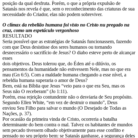
posição da qual desfruta. Porém, o que a própria expulsão de
Satanás nos revela é que, sem o reconhecimento das criaturas de sua
necessidade do Criador, elas não podem sobreviver.
O clímax da rebelião humana foi visto no Cristo nu pregado na
cruz, como um espetáculo vergonhoso
RESULTADO
Seria possível que as estratégias de Satanás funcionassem, fazendo
com que Deus desistisse dos seres humanos ou tornando
desnecessário o sacrifício de Jesus? O diabo esteve perto de alcançar
esses
dois objetivos. Deus tolerou que, do Éden até o dilúvio, os
pensamentos da humanidade não estivessem Nele, mas no que era
mau (Gn 6:5). Com a maldade humana chegando a esse nível, a
rebeldia humana superaria o amor de Deus?
Bem, está na Bíblia que Jesus “veio para o que era Seu, mas os
Seus não O receberam” (Jo 1:11).
Porém, essa rejeição contundente não o desviaria de Seu propósito.
Segundo Ellen White, “em vez de destruir o mundo”, Deus
enviou Seu Filho para salvar o mundo (O Desejado de Todas as
Nações, p. 37).
Por ocasião da primeira vinda de Cristo, ocorreria a batalha
determinante do bem contra o mal. Talvez os habitantes de mundos
sem pecado tivessem olhado objetivamente para esse conflito e
pensado no seu próprio bem: se Satanás ganhasse, a segurança deles