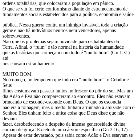
ordens totalitárias, que colocaram a população em pânico.
O que se viu foi certo conformismo diante do estremecimento de
fundamentos sociais estabelecidos para a política, economia e saúde
pública. Nessa guerra contra um inimigo invisível, toda a criação
geme e não há indivíduos neutros nem vencedores, apenas
sobreviventes.
Não que os problemas sejam novidade para os habitantes da
Terra. Afinal, o “ruim” é tão normal na história da humanidade
que as histórias que começam com tudo é “muito bom” (Gn 1:31)
até
nos causam estranhamento.
MUITO BOM
No começo, no tempo em que tudo era “muito bom”, o Criador e
Seus
filhos costumavam passear juntos no frescor do pôr do sol. Mas um
dia Adão e Eva não compareceram ao encontro. Eles não estavam
brincando de esconde-esconde com Deus. O que os escondia
não era a folhagem, mas o medo: tinham arruinado a amizade com o
Senhor. Eles tinham feito a única coisa que Deus disse que não
deviam
fazer, desobedecendo a despeito da imensa generosidade divina:
comam de graça! Exceto de uma árvore específica (Gn 2:16, 17).
Apesar de estar devastado, pois sabia como Adão e Eva estavam se