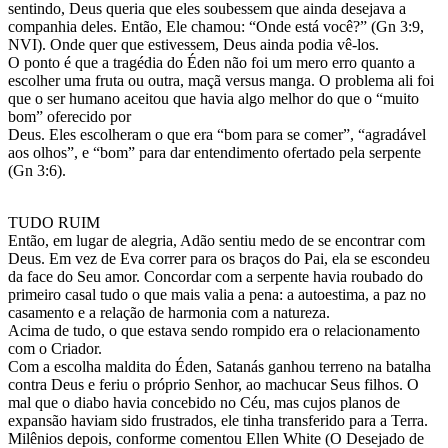
sentindo, Deus queria que eles soubessem que ainda desejava a
companhia deles. Então, Ele chamou: “Onde está você?” (Gn 3:9,
NVI). Onde quer que estivessem, Deus ainda podia vê-los.
O ponto é que a tragédia do Éden não foi um mero erro quanto a
escolher uma fruta ou outra, maçã versus manga. O problema ali foi
que o ser humano aceitou que havia algo melhor do que o “muito
bom” oferecido por
Deus. Eles escolheram o que era “bom para se comer”, “agradável
aos olhos”, e “bom” para dar entendimento ofertado pela serpente
(Gn 3:6).
TUDO RUIM
Então, em lugar de alegria, Adão sentiu medo de se encontrar com
Deus. Em vez de Eva correr para os braços do Pai, ela se escondeu
da face do Seu amor. Concordar com a serpente havia roubado do
primeiro casal tudo o que mais valia a pena: a autoestima, a paz no
casamento e a relação de harmonia com a natureza.
Acima de tudo, o que estava sendo rompido era o relacionamento
com o Criador.
Com a escolha maldita do Éden, Satanás ganhou terreno na batalha
contra Deus e feriu o próprio Senhor, ao machucar Seus filhos. O
mal que o diabo havia concebido no Céu, mas cujos planos de
expansão haviam sido frustrados, ele tinha transferido para a Terra.
Milênios depois, conforme comentou Ellen White (O Desejado de