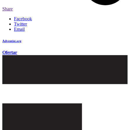
Share
Facebook
Twitter
Email
Adventist.org
é o site oficial da igreja mundial Adventista do Sétimo Dia
Ofertar