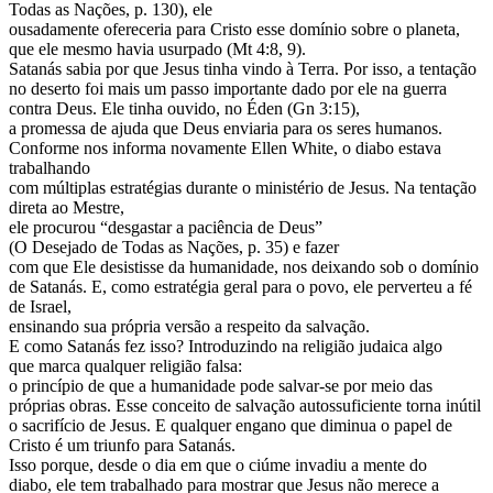
Todas as Nações, p. 130), ele
ousadamente ofereceria para Cristo esse domínio sobre o planeta,
que ele mesmo havia usurpado (Mt 4:8, 9).
Satanás sabia por que Jesus tinha vindo à Terra. Por isso, a tentação
no deserto foi mais um passo importante dado por ele na guerra
contra Deus. Ele tinha ouvido, no Éden (Gn 3:15),
a promessa de ajuda que Deus enviaria para os seres humanos.
Conforme nos informa novamente Ellen White, o diabo estava
trabalhando
com múltiplas estratégias durante o ministério de Jesus. Na tentação
direta ao Mestre,
ele procurou “desgastar a paciência de Deus”
(O Desejado de Todas as Nações, p. 35) e fazer
com que Ele desistisse da humanidade, nos deixando sob o domínio
de Satanás. E, como estratégia geral para o povo, ele perverteu a fé
de Israel,
ensinando sua própria versão a respeito da salvação.
E como Satanás fez isso? Introduzindo na religião judaica algo
que marca qualquer religião falsa:
o princípio de que a humanidade pode salvar-se por meio das
próprias obras. Esse conceito de salvação autossuficiente torna inútil
o sacrifício de Jesus. E qualquer engano que diminua o papel de
Cristo é um triunfo para Satanás.
Isso porque, desde o dia em que o ciúme invadiu a mente do
diabo, ele tem trabalhado para mostrar que Jesus não merece a