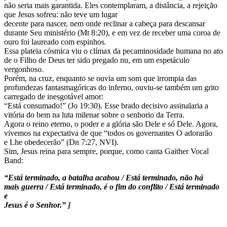
não seria mais garantida. Eles contemplaram, a distância, a rejeição
que Jesus sofreu: não teve um lugar
decente para nascer, nem onde reclinar a cabeça para descansar
durante Seu ministério (Mt 8:20), e em vez de receber uma coroa de
ouro foi laureado com espinhos.
Essa plateia cósmica viu o clímax da pecaminosidade humana no ato
de o Filho de Deus ter sido pregado nu, em um espetáculo
vergonhoso.
Porém, na cruz, enquanto se ouvia um som que irrompia das
profundezas fantasmagóricas do inferno, ouviu-se também um grito
carregado de inesgotável amor:
“Está consumado!” (Jo 19:30). Esse brado decisivo assinalaria a
vitória do bem na luta milenar sobre o senhorio da Terra.
Agora o reino eterno, o poder e a glória são Dele e só Dele. Agora,
vivemos na expectativa de que “todos os governantes O adorarão
e Lhe obedecerão” (Dn 7:27, NVI).
Sim, Jesus reina para sempre, porque, como canta Gaither Vocal
Band:
“Está terminado, a batalha acabou / Está terminado, não há
mais guerra / Está terminado, é o fim do conflito / Está terminado
e
Jesus é o Senhor.” ]