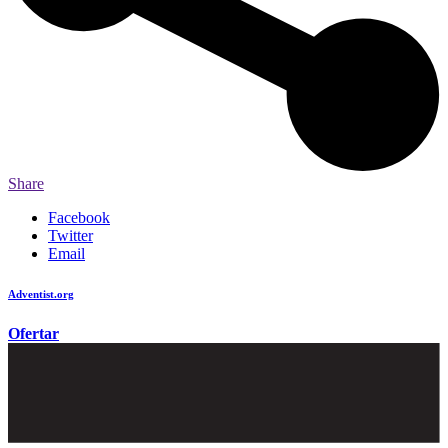
Share
Facebook
Twitter
Email
Adventist.org
é o site oficial da igreja mundial Adventista do Sétimo Dia
Ofertar