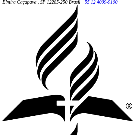
Elmira
Caçapava
, SP
12285-250
Brasil
+55 12 4009-9100