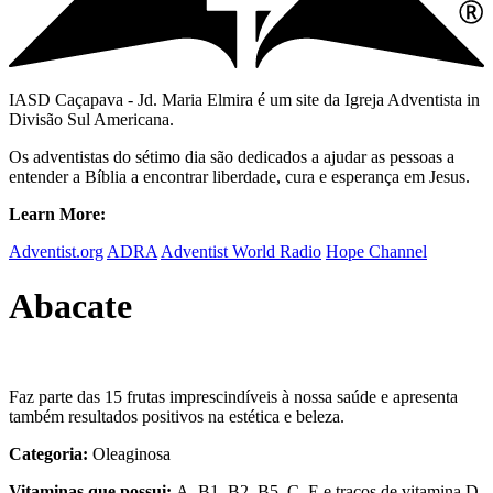
IASD Caçapava - Jd. Maria Elmira é um site da Igreja Adventista in
Divisão Sul Americana.
Os adventistas do sétimo dia são dedicados a ajudar as pessoas a
entender a Bíblia a encontrar liberdade, cura e esperança em Jesus.
Learn More:
Adventist.org
ADRA
Adventist World Radio
Hope Channel
Abacate
Faz parte das 15 frutas imprescindíveis à nossa saúde e apresenta
também resultados positivos na estética e beleza.
Categoria:
Oleaginosa
Vitaminas que possui:
A, B1, B2, B5, C, E e traços de vitamina D