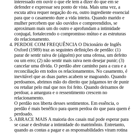
interessado em ouvir o que ele tem a dizer do que em se
defender e expressar seu ponto de vista. Mais uma vez, a
escuta ativa requer negação do eu, outro ingrediente essencial
para que o casamento dure a vida inteira. Quando marido e
mulher percebem que são ouvidos e compreendidos, se
aproximam mais um do outro e aprofundam a intimidade
conjugal, fortalecendo o compromisso mútuo e as estruturas
do relacionamento.
PERDOE COM FREQUÊNCIA O Dicionário de Inglês
Oxford (1989) traz as seguintes definições de perdão: (1)
parar de sentir raiva de (alguém) por uma ofensa, um defeito
ou um erro; (2) não sentir mais raiva nem desejar punir; (3)
cancelar uma dívida. O perdão abre caminho para a cura e a
reconciliação em todos os relacionamentos. No casamento, é
inevitável que as duas partes acabem se magoando. Quando
perdoamos, abrimos mão do direito que julgamos ter de punir
ou retaliar pelo mal que nos foi feito. Quando deixamos de
perdoar, a amargura e o ressentimento crescem no
relacionamento.
O perdão nos liberta desses sentimentos. Em essência, o
perdão é mais benéfico para quem perdoa do que para quem é
perdoado.
ABRACE MAIS A maioria dos casais mal pode esperar para
se casar e desfrutar a intimidade do matrimônio. Entretanto,
quando as contas a pagar e as responsabilidades viram rotina