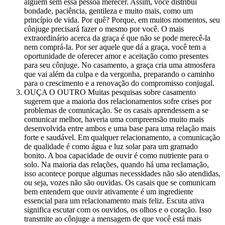
alguém sem essa pessoa merecer. Assim, você distribui
bondade, paciência, gentileza e muito mais, como um
princípio de vida. Por quê? Porque, em muitos momentos, seu
cônjuge precisará fazer o mesmo por você. O mais
extraordinário acerca da graça é que não se pode merecê-la
nem comprá-la. Por ser aquele que dá a graça, você tem a
oportunidade de oferecer amor e aceitação como presentes
para seu cônjuge. No casamento, a graça cria uma atmosfera
que vai além da culpa e da vergonha, preparando o caminho
para o crescimento e a renovação do compromisso conjugal.
OUÇA O OUTRO Muitas pesquisas sobre casamento
sugerem que a maioria dos relacionamentos sofre crises por
problemas de comunicação. Se os casais aprendessem a se
comunicar melhor, haveria uma compreensão muito mais
desenvolvida entre ambos e uma base para uma relação mais
forte e saudável. Em qualquer relacionamento, a comunicação
de qualidade é como água e luz solar para um gramado
bonito. A boa capacidade de ouvir é como nutriente para o
solo. Na maioria das relações, quando há uma reclamação,
isso acontece porque algumas necessidades não são atendidas,
ou seja, vozes não são ouvidas. Os casais que se comunicam
bem entendem que ouvir ativamente é um ingrediente
essencial para um relacionamento mais feliz. Escuta ativa
significa escutar com os ouvidos, os olhos e o coração. Isso
transmite ao cônjuge a mensagem de que você está mais