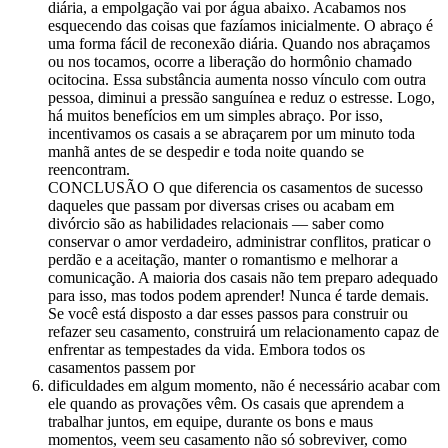
diária, a empolgação vai por água abaixo. Acabamos nos
esquecendo das coisas que fazíamos inicialmente. O abraço é
uma forma fácil de reconexão diária. Quando nos abraçamos
ou nos tocamos, ocorre a liberação do hormônio chamado
ocitocina. Essa substância aumenta nosso vínculo com outra
pessoa, diminui a pressão sanguínea e reduz o estresse. Logo,
há muitos benefícios em um simples abraço. Por isso,
incentivamos os casais a se abraçarem por um minuto toda
manhã antes de se despedir e toda noite quando se
reencontram.
CONCLUSÃO O que diferencia os casamentos de sucesso
daqueles que passam por diversas crises ou acabam em
divórcio são as habilidades relacionais — saber como
conservar o amor verdadeiro, administrar conflitos, praticar o
perdão e a aceitação, manter o romantismo e melhorar a
comunicação. A maioria dos casais não tem preparo adequado
para isso, mas todos podem aprender! Nunca é tarde demais.
Se você está disposto a dar esses passos para construir ou
refazer seu casamento, construirá um relacionamento capaz de
enfrentar as tempestades da vida. Embora todos os
casamentos passem por
dificuldades em algum momento, não é necessário acabar com
ele quando as provações vêm. Os casais que aprendem a
trabalhar juntos, em equipe, durante os bons e maus
momentos, veem seu casamento não só sobreviver, como