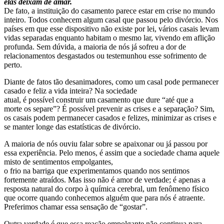
elas deixam de amar.
De fato, a instituição do casamento parece estar em crise no mundo
inteiro. Todos conhecem algum casal que passou pelo divórcio. Nos
países em que esse dispositivo não existe por lei, vários casais levam
vidas separadas enquanto habitam o mesmo lar, vivendo em aflição
profunda. Sem dúvida, a maioria de nós já sofreu a dor de
relacionamentos desgastados ou testemunhou esse sofrimento de
perto.
Diante de fatos tão desanimadores, como um casal pode permanecer
casado e feliz a vida inteira? Na sociedade
atual, é possível construir um casamento que dure “até que a
morte os separe”? É possível prevenir as crises e a separação? Sim,
os casais podem permanecer casados e felizes, minimizar as crises e
se manter longe das estatísticas de divórcio.
A maioria de nós ouviu falar sobre se apaixonar ou já passou por
essa experiência. Pelo menos, é assim que a sociedade chama aquele
misto de sentimentos empolgantes,
o frio na barriga que experimentamos quando nos sentimos
fortemente atraídos. Mas isso não é amor de verdade; é apenas a
resposta natural do corpo à química cerebral, um fenômeno físico
que ocorre quando conhecemos alguém que para nós é atraente.
Preferimos chamar essa sensação de “gostar”.
Outra verdade é que essa reação empolgante não continua para