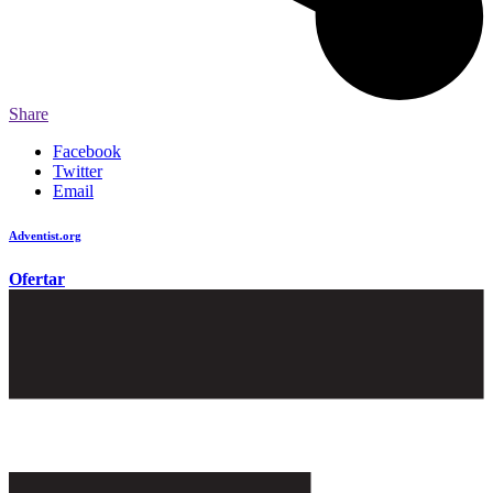
Share
Facebook
Twitter
Email
Adventist.org
é o site oficial da igreja mundial Adventista do Sétimo Dia
Ofertar