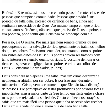
Reflexão: Este mês, estamos intercedendo pelas diferentes classes de
pessoas que compõe a comunidade. Pessoas que devido à sua
posição ou falta dela, excesso ou carência de bens, ainda não
sentiram a necessidade de Deus. Ao mesmo tempo em que o rico,
em sua autossuficiência, não sente que precisa de Deus, o pobre, em
sua pobreza, pode sentir que Deus não Se preocupa com ele.
Por isso, ele O rejeita. Por mais que nem sempre oremos ou nos
preocupemos com a salvação do rico, geralmente os tratamos melhor
do que os pobres. Precisamos entender, no entanto, como os pobres
são vistos aos olhos de Deus: “Os pobres devem ser tratados com
tanto interesse e atenção quanto os ricos. O costume de honrar os
ricos e desprezar e negligenciar os pobres é crime aos olhos de
Deus” (Conselhos Sobre Saúde, p. 229).
Deus considera não apenas uma falha, mas um crime desprezar e
negligenciar alguém por ser pobre. É por isso que, durante o
ministério de Cristo, vemos claramente que Ele não fazia distinção
de pessoas. Ele participava de festas promovidas por pessoas ricas e
importantes, mas a maior parte de Seu tempo era gasta entre a classe
mais pobre e rejeitada da sociedade. Cristo conhecia os corações e
sabia que era mais fácil uma pessoa que tinha necessidades receber
Deus em sua vida, do que alguém que de nada tinha falta.