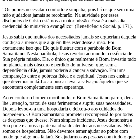
“Os pobres necessitam conforto e simpatia, pois há os que sem uma
mão ajudadora jamais se recobrarão. Na atividade por esses
discípulos de Cristo está nossa maior missão. Essa é a mais alta
credencial do ministério evangélico” (Beneficência Social. p. 171).
Jesus sabia que muitos dos necessitados jamais se ergueriam daquela
condição a menos que alguém lhes estendesse a mão. Foi
exatamente isso que Ele quis ilustrar com a parábola do Bom
Samaritano. Nesta parábola, Jesus revelou ao mundo a essência de
Sua própria missão. Ele, o único que realmente é Bom, investiu tudo
no planeta mais obscuro e perdido do universo, que, sem a
dependência dEle, jamais poderia alcançar a salvação. Em uma
comparação entre a pobreza física e a espiritual, Jesus nos ensina
que devemos imitá-Lo ao buscar levar a salvação àqueles que se
encontram completamente sem esperança.
Ao encontrar o homem moribundo, o Bom Samaritano parou, deu-
lhe , atenção, tratou de seus ferimentos e supriu suas necessidades.
Depois levou-o a uma hospedaria e deixou-o aos cuidados do
hospedeiro. O Bom Samaritano prometeu recompensá-lo por todas
as despesas que tivesse. Num simples incidente, Jesus demonstra a
Sua parte e a nossa parte na obra de atender aos necessitados. Nós
somos os hospedeiros. Não devemos temer ajudar ao pobre com
medo que algo nos faltará. Se ajudarmos as pessoas com tudo o que