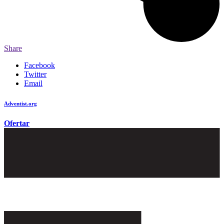
Share
Facebook
Twitter
Email
Adventist.org
é o site oficial da igreja mundial Adventista do Sétimo Dia
Ofertar