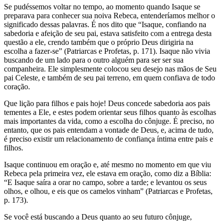
Se pudéssemos voltar no tempo, ao momento quando Isaque se
preparava para conhecer sua noiva Rebeca, entenderíamos melhor o
significado dessas palavras. É nos dito que “Isaque, confiando na
sabedoria e afeição de seu pai, estava satisfeito com a entrega desta
questão a ele, crendo também que o próprio Deus dirigiria na
escolha a fazer-se” (Patriarcas e Profetas, p. 171). Isaque não vivia
buscando de um lado para o outro alguém para ser ser sua
companheira. Ele simplesmente colocou seu desejo nas mãos de Seu
pai Celeste, e também de seu pai terreno, em quem confiava de todo
coração.
Que lição para filhos e pais hoje! Deus concede sabedoria aos pais
tementes a Ele, e estes podem orientar seus filhos quanto às escolhas
mais importantes da vida, como a escolha do cônjuge. É preciso, no
entanto, que os pais entendam a vontade de Deus, e, acima de tudo,
é preciso existir um relacionamento de confiança íntima entre pais e
filhos.
Isaque continuou em oração e, até mesmo no momento em que viu
Rebeca pela primeira vez, ele estava em oração, como diz a Bíblia:
“E Isaque saíra a orar no campo, sobre a tarde; e levantou os seus
olhos, e olhou, e eis que os camelos vinham” (Patriarcas e Profetas,
p. 173).
Se você está buscando a Deus quanto ao seu futuro cônjuge,