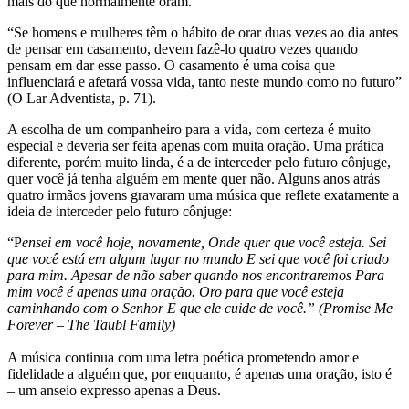
mais do que normalmente oram.
“Se homens e mulheres têm o hábito de orar duas vezes ao dia antes
de pensar em casamento, devem fazê-lo quatro vezes quando
pensam em dar esse passo. O casamento é uma coisa que
influenciará e afetará vossa vida, tanto neste mundo como no futuro”
(O Lar Adventista, p. 71).
A escolha de um companheiro para a vida, com certeza é muito
especial e deveria ser feita apenas com muita oração. Uma prática
diferente, porém muito linda, é a de interceder pelo futuro cônjuge,
quer você já tenha alguém em mente quer não. Alguns anos atrás
quatro irmãos jovens gravaram uma música que reflete exatamente a
ideia de interceder pelo futuro cônjuge:
“P
ensei em você hoje, novamente, Onde quer que você esteja. Sei
que você está em algum lugar no mundo E sei que você foi criado
para mim. Apesar de não saber quando nos encontraremos Para
mim você é apenas uma oração. Oro para que você esteja
caminhando com o Senhor E que ele cuide de você.” (Promise Me
Forever – The Taubl Family)
A música continua com uma letra poética prometendo amor e
fidelidade a alguém que, por enquanto, é apenas uma oração, isto é
– um anseio expresso apenas a Deus.