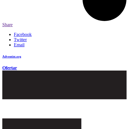
Share
Facebook
Twitter
Email
Adventist.org
é o site oficial da igreja mundial Adventista do Sétimo Dia
Ofertar