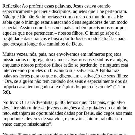
Reflexão: Ao proferir essas palavras, Jesus estava orando
especificamente por Seus discípulos, aqueles que Lhe pertenciam.
Não que Ele não Se importasse com o resto do mundo, mas Ele
sabia que o inimigo estaria atacando Seus seguidores de um modo
especial. Assim como Jesus nós pais também precisamos orar por
aqueles que nos pertencem – nossos filhos. O inimigo sabe da
fragilidade das crianças e busca por todos os modos atraí-las para
que cresçam longe dos caminhos de Deus.
Muitas vezes, nós, pais, nos envolvemos em inúmeros projetos
missionários da igreja, desejamos salvar nossos vizinhos e amigos,
enquanto nossos próprios filhos estão se perdendo, e ninguém está
intercedendo por eles ou buscando sua salvação. A Bíblia traz
palavras fortes para os que negligenciam a salvação de seus filhos:
“Ora, se alguém não tem cuidado dos seus e especialmente dos da
própria casa, tem negado a fé e é pior do que o descrente” (1 Tm
5:8).
No livro O Lar Adventista, p. 40, lemos que: “Os pais, cujo alvo
devia ter sido unir esse jovens corações a si e guiá-los no caminho
reto, esbanjam as oportunidades dadas por Deus, são cegos aos mais
importantes deveres de sua vida, e em vão aspiram trabalhar no
vasto campo missionário”.
Nossos filhos podem ser unidos a nós pelos laços mais fortes que