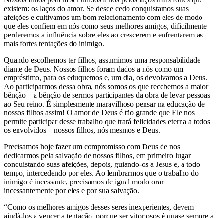
existem: os laços do amor. Se desde cedo conquistamos suas
afeições e cultivamos um bom relacionamento com eles de modo
que eles confiem em nós como seus melhores amigos, dificilmente
perderemos a influência sobre eles ao crescerem e enfrentarem as
mais fortes tentações do inimigo.
Quando escolhemos ter filhos, assumimos uma responsabilidade
diante de Deus. Nossos filhos foram dados a nós como um
empréstimo, para os eduquemos e, um dia, os devolvamos a Deus.
Ao participarmos dessa obra, nós somos os que recebemos a maior
bênção – a bênção de sermos participantes da obra de levar pessoas
ao Seu reino. É simplesmente maravilhoso pensar na educação de
nossos filhos assim! O amor de Deus é tão grande que Ele nos
permite participar desse trabalho que trará felicidades eterna a todos
os envolvidos – nossos filhos, nós mesmos e Deus.
Precisamos hoje fazer um compromisso com Deus de nos
dedicarmos pela salvação de nossos filhos, em primeiro lugar
conquistando suas afeições, depois, guiando-os a Jesus e, a todo
tempo, intercedendo por eles. Ao lembrarmos que o trabalho do
inimigo é incessante, precisamos de igual modo orar
incessantemente por eles e por sua salvação.
“Como os melhores amigos desses seres inexperientes, devem
ajudá-los a vencer a tentação, porque ser vitoriosos é quase sempre a