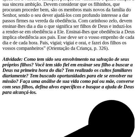
sua sincera ambição. Devem considerar que os filhinhos, que
procuram proceder bem, são os membros mais novos da família do
Senhor, sendo o seu dever ajudá-los com profundo interesse a dar
passos firmes na vereda da obediência. Com carinhoso zelo, devem
ensinar-lhes dia a dia o que significa ser filhos de Deus e induzi-los
a render-se em obediência a Ele. Ensinai-lhes que obediência a Deus
implica obediência aos pais. Esse deve ser o vosso empenho de cada
dia e de cada hora. Pais, vigiai; vigiai e orai, e fazei dos filhos os
vossos companheiros” (Orientação da Criança, p. 326).
Atividade: Como tem sido seu envolvimento na salvação de seus
próprios filhos? Você tem sido fiel em ensinar seu filho a buscar a
Deus na primeira hora do dia? Tem realizado os cultos familiares
diariamente? Tem buscado oportunidades para ele se envolver na
missão? Faça uma análise de sua vida como pai ou mãe, converse
com seus filhos, defina alvos específicos e busque a ajuda de Deus
para alcançá-los.