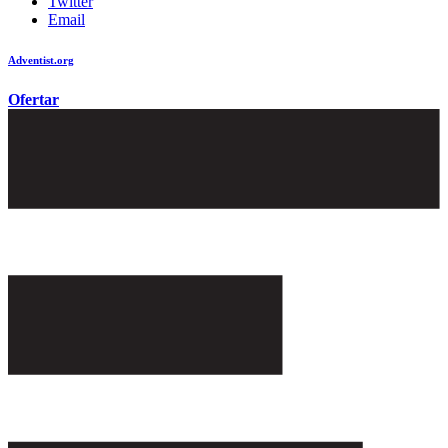
Twitter
Email
Adventist.org
é o site oficial da igreja mundial Adventista do Sétimo Dia
Ofertar